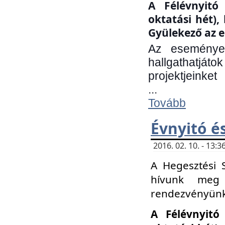
A Félévnyitó 
oktatási hét)
Gyülekező az e
Az eseményen
hallgathatjáto
projektjeinket
...
Tovább
Évnyitó é
2016. 02. 10. - 13
A Hegesztési 
hívunk meg 
rendezvényünk
A Félévnyitó