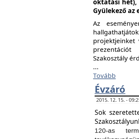
oktatási hét)
Gyülekező az 
Az eseménye
hallgathatjáto
projektjeinket
prezentációt
Szakosztály ér
...
Tovább
Évzáró
2015. 12. 15. - 09
Sok szeretett
Szakosztályun
120-as ter