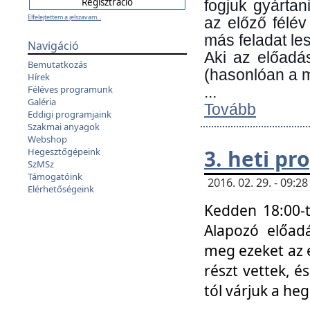
fogjuk gyártan
Elfelejtettem a jelszavam...
az előző félév
más feladat les
Navigáció
Aki az előadá
Bemutatkozás
(hasonlóan a
Hírek
Féléves programunk
...
Galéria
Tovább
Eddigi programjaink
Szakmai anyagok
Webshop
3. heti p
Hegesztőgépeink
SzMSz
Támogatóink
2016. 02. 29. - 09:
Elérhetőségeink
Kedden 18:00-t
Alapozó előad
meg ezeket az 
részt vettek, é
tól várjuk a he