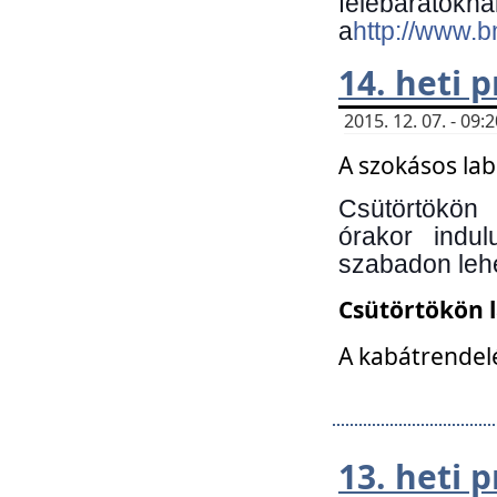
felebará
a
http://www.
14. heti
2015. 12. 07. - 09
A szokásos la
Csütörtökön
órakor indu
szabadon lehe
Csütörtökön 
A kabátrendelé
13. heti