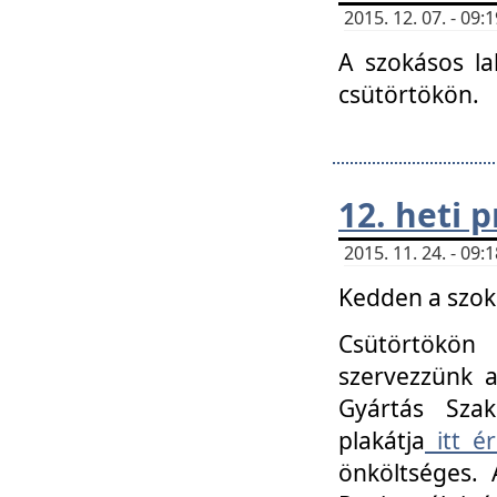
2015. 12. 07. - 09
A szokásos la
csütörtökön.
12. heti
2015. 11. 24. - 09
Kedden a szoká
Csütörtökö
szervezzünk a
Gyártás Szak
plakátja
itt ér
önköltséges. 