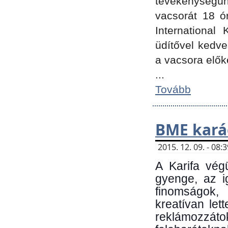
tevékenységünk
vacsorát 18 ó
International 
üdítővel kedv
a vacsora elők
...
Tovább
BME kará
2015. 12. 09. - 08
A Karifa vég
gyenge, az i
finomságok,
kreatívan let
reklámozzá