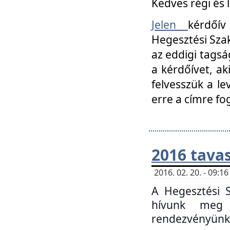
Kedves régi és 
Jelen
kérdőív
Hegesztési Szak
az eddigi tagsá
a kérdőívet, ak
felvesszük a le
erre a címre fo
2016 tavas
2016. 02. 20. - 09:
A Hegesztési S
hívunk meg 
rendezvényünk