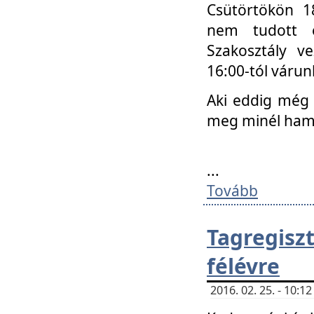
Csütörtökön 18
nem tudott e
Szakosztály v
16:00-tól váru
Aki eddig még 
meg minél ham
...
Tovább
Tagregis
félévre
2016. 02. 25. - 10: