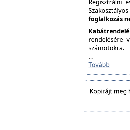
Regisztrálni 
Szakosztályos
foglalkozás n
Kabátrendelé
rendelésére v
számotokra.
...
Tovább
Kopirájt meg 