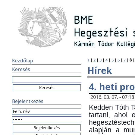
Kezdőlap
1
|
2
|
3
|
4
|
5
|
6
|
7
|
8
Hírek
Keresés
4. heti p
2016. 03. 07. - 07:
Bejelentkezés
Kedden Tóth Ta
tartani, ahol
hegesztéstechn
alapján a mun