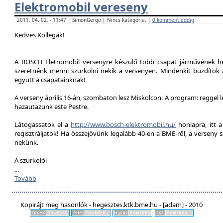
Elektromobil vereseny
2011. 04. 02. - 11:47 | SimonGergo | Nincs kategória. |
0 komment eddig
Kedves Kollegák!
A BOSCH Eletromobil versenyre készülő több csapat járművének he
szeretnénk menni szurkolni nekik a versenyen. Mindenkit buzdítok a
együtt a csapatainknak!
A verseny április 16-án, szombaton lesz Miskolcon. A program: reggel 
hazautazunk este Pestre.
Látogassatok el a
http://www.bosch-elektromobil.hu/
honlapra, itt 
regisztráljatok! Ha összejövünk legalább 40-en a BME-ről, a verseny 
nekünk.
A szurkolói
...
Tovább
Kopirájt meg hasonlók - hegesztes.ktk.bme.hu - [adam] - 2010