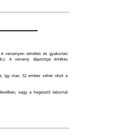
A versenyen elméleti és gyakorlati
b.). A verseny díjazottjai értékes
ia, így max. 52 ember vehet részt a
levélben, vagy a hegesztő labornál