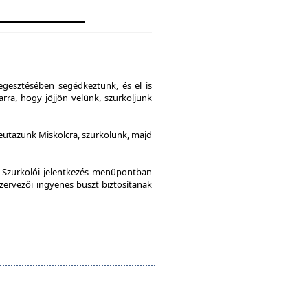
gesztésében segédkeztünk, és el is
rra, hogy jöjjön velünk, szurkoljunk
leutazunk Miskolcra, szurkolunk, majd
a Szurkolói jelentkezés menüpontban
szervezői ingyenes buszt biztosítanak