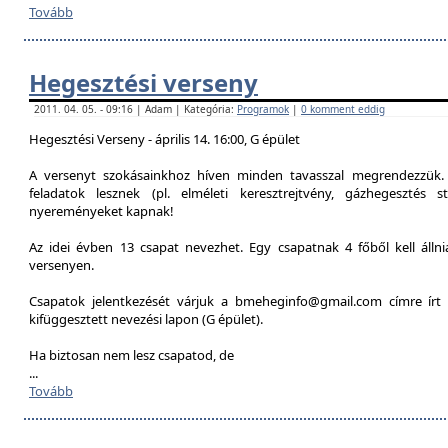
Tovább
Hegesztési verseny
2011. 04. 05. - 09:16 | Adam | Kategória:
Programok
|
0 komment eddig
Hegesztési Verseny - április 14. 16:00, G épület
A versenyt szokásainkhoz híven minden tavasszal megrendezzük. 
feladatok lesznek (pl. elméleti keresztrejtvény, gázhegesztés st
nyereményeket kapnak!
Az idei évben 13 csapat nevezhet. Egy csapatnak 4 főből kell álln
versenyen.
Csapatok jelentkezését várjuk a bmeheginfo@gmail.com címre írt 
kifüggesztett nevezési lapon (G épület).
Ha biztosan nem lesz csapatod, de
...
Tovább