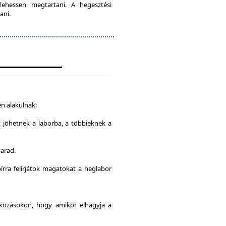
lehessen megtartani. A hegesztési
ani.
n alakulnak:
k jöhetnek a laborba, a többieknek a
marad.
írra felírjátok magatokat a heglabor
alkozásokon, hogy amikor elhagyja a