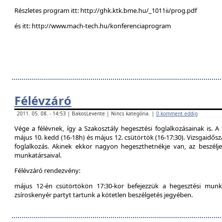
Részletes program itt: http://ghk.ktk.bme.hu/_1011ii/prog.pdf
és itt: http://www.mach-tech.hu/konferenciaprogram
Félévzáró
2011. 05. 08. - 14:53 | BakosLevente | Nincs kategória. |
0 komment eddig
Vége a félévnek, így a Szakosztály hegesztési foglalkozásainak is. A 
május 10. kedd (16-18h) és május 12. csütörtök (16-17:30). Vizsgaidő
foglalkozás. Akinek ekkor nagyon hegeszthetnékje van, az beszél
munkatársaival.
Félévzáró rendezvény:
május 12-én csütörtökön 17:30-kor befejezzük a hegesztési munká
zsíroskenyér partyt tartunk a kötetlen beszélgetés jegyében.