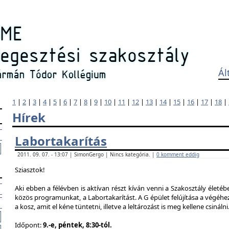
Ál
1
|
2
|
3
|
4
|
5
|
6
|
7
|
8
|
9
|
10
|
11
|
12
|
13
|
14
|
15
|
16
|
17
|
18
|
Hírek
Labortakarítás
2011. 09. 07. - 13:07 | SimonGergo | Nincs kategória. |
0 komment eddig
Sziasztok!
Aki ebben a félévben is aktívan részt kíván venni a Szakosztály életé
közös programunkat, a Labortakarítást. A G épület felújítása a végéhez
a kosz, amit el kéne tüntetni, illetve a leltározást is meg kellene csinálni
Időpont:
9.-e, péntek, 8:30-tól.