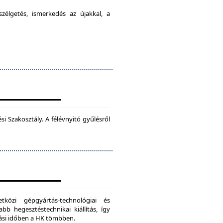
élgetés, ismerkedés az újakkal, a
 Szakosztály. A félévnyitó gyűlésről
zi gépgyártás-technológiai és
bb hegesztéstechnikai kiállítás, így
dási időben a HK tömbben.