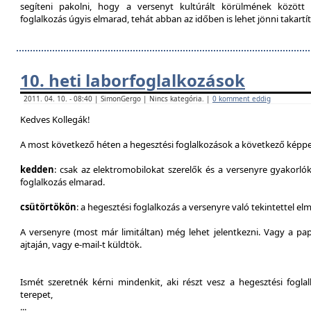
segíteni pakolni, hogy a versenyt kultúrált körülmének között 
foglalkozás úgyis elmarad, tehát abban az időben is lehet jönni takartít
10. heti laborfoglalkozások
2011. 04. 10. - 08:40 | SimonGergo | Nincs kategória. |
0 komment eddig
Kedves Kollegák!
A most következő héten a hegesztési foglalkozások a következő képpe
kedden
: csak az elektromobilokat szerelők és a versenyre gyakorló
foglalkozás elmarad.
csütörtökön
: a hegesztési foglalkozás a versenyre való tekintettel el
A versenyre (most már limitáltan) még lehet jelentkezni. Vagy a pap
ajtaján, vagy e-mail-t küldtök.
Ismét szeretnék kérni mindenkit, aki részt vesz a hegesztési fogl
terepet,
...