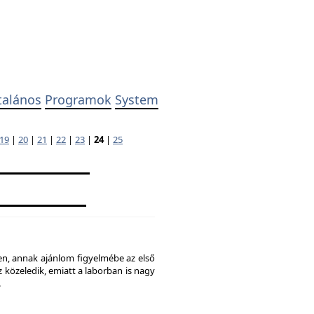
talános
Programok
System
19
|
20
|
21
|
22
|
23
|
24
|
25
ben, annak ajánlom figyelmébe az első
 közeledik, emiatt a laborban is nagy
.