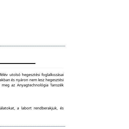
félév utolsó hegesztési foglalkozásai
szakban és nyáron nem lesz hegesztési
je meg az Anyagtechnológia Tanszék
latokat, a labort rendberakjuk, és