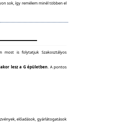
gyon sok, így remélem minél többen el
 most is folytatjuk Szakosztályos
rakor lesz a G épületben
. A pontos
dezvények, előadások, gyárlátogatások