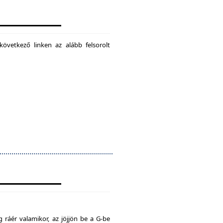
következő linken az alább felsorolt
 ráér valamikor, az jöjjön be a G-be