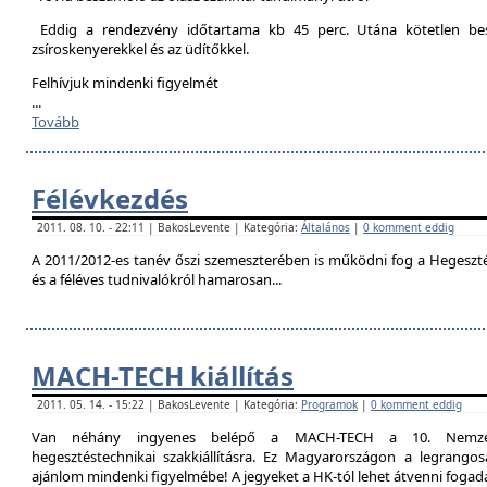
Eddig a rendezvény időtartama kb 45 perc. Utána kötetlen besz
zsíroskenyerekkel és az üdítőkkel.
Felhívjuk mindenki figyelmét
...
Tovább
Félévkezdés
2011. 08. 10. - 22:11 | BakosLevente | Kategória:
Általános
|
0 komment eddig
A 2011/2012-es tanév őszi szemeszterében is működni fog a Hegesztési
és a féléves tudnivalókról hamarosan...
MACH-TECH kiállítás
2011. 05. 14. - 15:22 | BakosLevente | Kategória:
Programok
|
0 komment eddig
Van néhány ingyenes belépő a MACH-TECH a 10. Nemzetkö
hegesztéstechnikai szakkiállításra. Ez Magyarországon a legrangosa
ajánlom mindenki figyelmébe! A jegyeket a HK-tól lehet átvenni foga