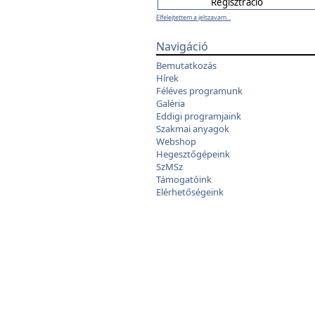
Elfelejtettem a jelszavam...
Navigáció
Bemutatkozás
Hírek
Féléves programunk
Galéria
Eddigi programjaink
Szakmai anyagok
Webshop
Hegesztőgépeink
SzMSz
Támogatóink
Elérhetőségeink