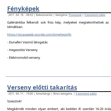
Fényképek
2011. 04. 18. - 08:03 | BakosLevente | Kategória:
Programok
|
0 komment eddig
Galériánkba felkerült sok friss kép, melyeket megtekinthettek az 
témákban.
https://picasaweb.google.com/bmeheginfo
- Dunaferr Vasmű látogatás
- Hegesztési Verseny
- Elektromobil verseny
Verseny előtti takarítás
2011. 04. 11. - 19:00 | SimonGergo | Nincs kategória. |
0 komment eddig
Sziasztok!
Megkérnék minden olyan embert, aki kedden ill. szerdán 16-20 óráig