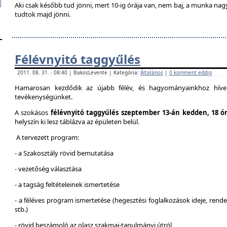
Aki csak később tud jönni, mert 10-ig órája van, nem baj, a munka na
tudtok majd jönni.
Félévnyitó taggyűlés
2011. 08. 31. - 08:40 | BakosLevente | Kategória:
Általános
|
0 komment eddig
Hamarosan kezdődik az újabb félév, és hagyományainkhoz híven
tevékenységünket.
A szokásos
félévnyitó taggyűlés szeptember 13-án kedden, 18 ó
helyszín ki lesz táblázva az épületen belül.
A tervezett program:
- a Szakosztály rövid bemutatása
- vezetőség választása
- a tagság feltételeinek ismertetése
- a féléves program ismertetése (hegesztési foglalkozások ideje, ren
stb.)
- rövid beszámoló az olasz szakmai-tanulmányi útról