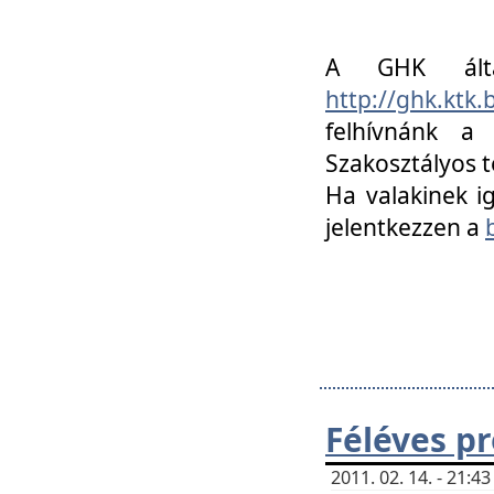
A GHK álta
http://ghk.ktk
felhívnánk a
Szakosztályos t
Ha valakinek i
jelentkezzen a
Féléves p
2011. 02. 14. - 21: