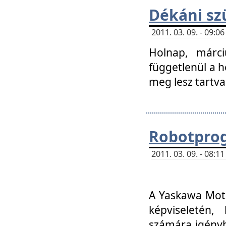
Dékáni sz
2011. 03. 09. - 09:
Holnap, márci
függetlenül a h
meg lesz tartva
Robotpro
2011. 03. 09. - 08:
A Yaskawa Moto
képviseletén, 
számára igényb