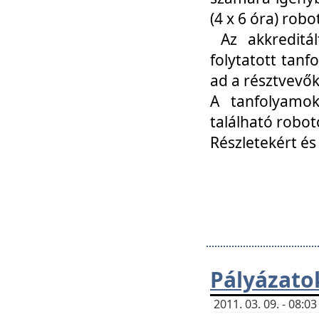
(4 x 6 óra) ro
Az akkreditál
folytatott tan
ad a résztvevő
A tanfolyamok
található robot
Részletekért és
Pályázato
2011. 03. 09. - 08: