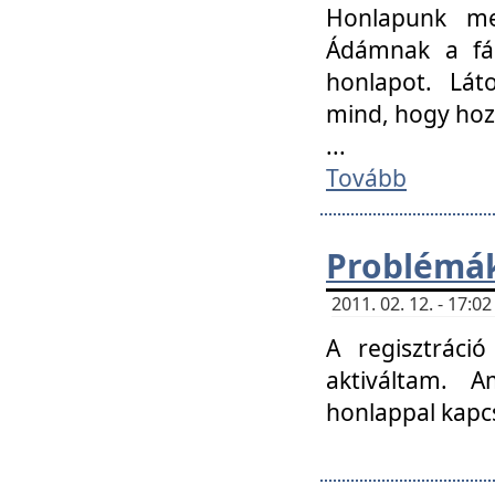
Honlapunk me
Ádámnak a fár
honlapot. Lát
mind, hogy hoz
...
Tovább
Problémák
2011. 02. 12. - 17:
A regisztráci
aktiváltam. 
honlappal kapcs