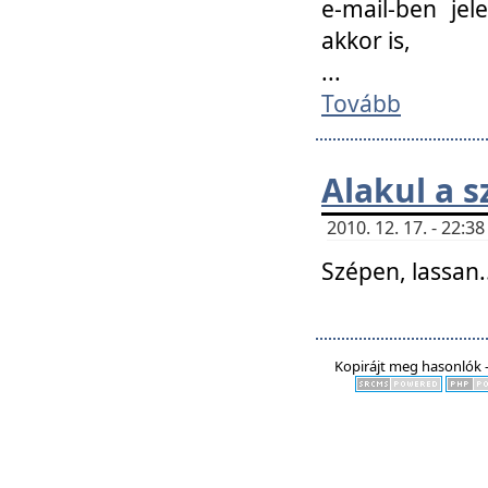
e-mail-ben jel
akkor is,
...
Tovább
Alakul a s
2010. 12. 17. - 22:
Szépen, lassan..
Kopirájt meg hasonlók -