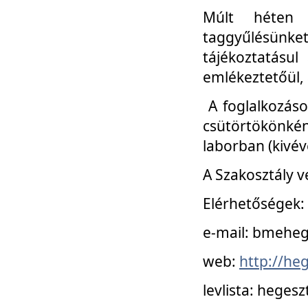
Múlt héten 
taggyűlésünke
tájékoztatásul
emlékeztetőül, a
A foglalkozáso
csütörtökönké
laborban (kivév
A Szakosztály v
Elérhetőségek:
e-mail: bmehe
web:
http://he
levlista: hege