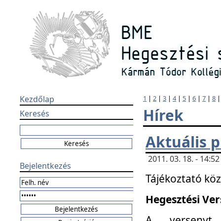
Kezdőlap
1
|
2
|
3
|
4
|
5
|
6
|
7
|
8
Hírek
Keresés
Aktuális 
2011. 03. 18. - 14:
Bejelentkezés
Tájékoztató kö
Hegesztési Vers
A versenyt 