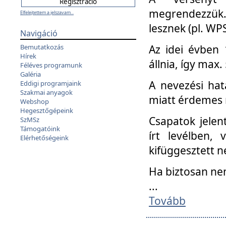
megrendezzük.
Elfelejtettem a jelszavam...
lesznek (pl. WPS
Navigáció
Az idei évben 
Bemutatkozás
Hírek
állnia, így max
Féléves programunk
Galéria
A nevezési hat
Eddigi programjaink
Szakmai anyagok
miatt érdemes 
Webshop
Hegesztőgépeink
Csapatok jele
SzMSz
Támogatóink
írt levélben,
Elérhetőségeink
kifüggesztett n
Ha biztosan ne
...
Tovább