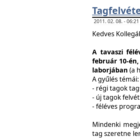
Tagfelvéte
2011. 02. 08. - 06:
Kedves Kollegá
A tavaszi fél
február 10-én,
laborjában
(a 
A gyűlés témái:
- régi tagok t
- új tagok felvé
- féléves prog
Mindenki megje
tag szeretne le