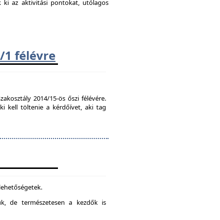
k ki az aktivitási pontokat, utólagos
/1 félévre
zakosztály 2014/15-ös őszi félévére.
kell töltenie a kérdőívet, aki tag
 lehetőségetek.
juk, de természetesen a kezdők is