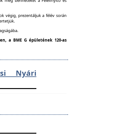
unk meg benneteket a Félévnyitó és
k végig, prezentáljuk a félév során
ertetjük.
tagságába.
dden, a BME G épületének 120-as
ési Nyári