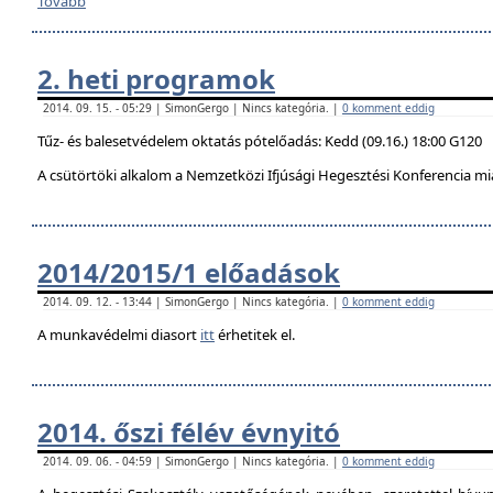
Tovább
2. heti programok
2014. 09. 15. - 05:29 | SimonGergo | Nincs kategória. |
0 komment eddig
Tűz- és balesetvédelem oktatás pótelőadás: Kedd (09.16.) 18:00 G120
A csütörtöki alkalom a Nemzetközi Ifjúsági Hegesztési Konferencia mi
2014/2015/1 előadások
2014. 09. 12. - 13:44 | SimonGergo | Nincs kategória. |
0 komment eddig
A munkavédelmi diasort
itt
érhetitek el.
2014. őszi félév évnyitó
2014. 09. 06. - 04:59 | SimonGergo | Nincs kategória. |
0 komment eddig