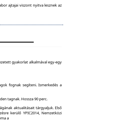
abor ajtajai viszont nyitva lesznek az
zetett gyakorlat alkalmával egy-egy
agok fognak segíteni. Ismerkedés a
den tagnak. Hossza 90 perc.
gának aktualitásait tárgyaljuk. Első
ésre kerülő YPIC2014, Nemzetközi
Téma a