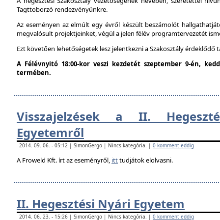
A hegesztési Szakosztály vezetőségének nevében, szeretettel hív
Tagttoborzó rendezvényünkre.
Az eseményen az elmúlt egy évről készült beszámolót hallgathatjáto
megvalósult projektjeinket, végül a jelen félév programtervezetét ism
Ezt követően lehetőségetek lesz jelentkezni a Szakosztály érdeklődő 
A Félévnyitó 18:00-kor veszi kezdetét szeptember 9-én, ke
termében.
Visszajelzések a II. Hegeszt
Egyetemről
2014. 09. 06. - 05:12 | SimonGergo | Nincs kategória. |
0 komment eddig
A Froweld Kft. írt az eseményről,
itt
tudjátok elolvasni.
II. Hegesztési Nyári Egyetem
2014. 06. 23. - 15:26 | SimonGergo | Nincs kategória. |
0 komment eddig