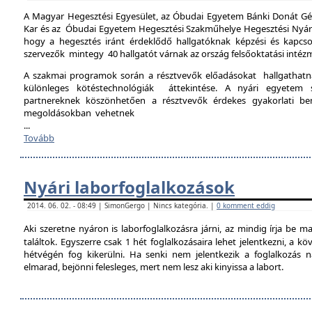
A Magyar Hegesztési Egyesület, az Óbudai Egyetem Bánki Donát Gé
Kar és az Óbudai Egyetem Hegesztési Szakműhelye Hegesztési Nyári 
hogy a hegesztés iránt érdeklődő hallgatóknak képzési és kapcso
szervezők mintegy 40 hallgatót várnak az ország felsőoktatási intéz
A szakmai programok során a résztvevők előadásokat hallgathat
különleges kötéstechnológiák áttekintése. A nyári egyetem 
partnereknek köszönhetően a résztvevők érdekes gyakorlati b
megoldásokban vehetnek
...
Tovább
Nyári laborfoglalkozások
2014. 06. 02. - 08:49 | SimonGergo | Nincs kategória. |
0 komment eddig
Aki szeretne nyáron is laborfoglalkozásra járni, az mindig írja be m
találtok. Egyszerre csak 1 hét foglalkozásaira lehet jelentkezni, a k
hétvégén fog kikerülni. Ha senki nem jelentkezik a foglalkozás na
elmarad, bejönni felesleges, mert nem lesz aki kinyissa a labort.