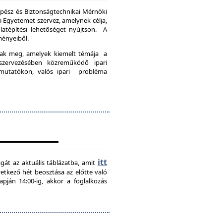
pész és Biztonságtechnikai Mérnöki
Egyetemet szervez, amelynek célja,
latépítési lehetőséget nyújtson. A
ményeiből.
nak meg, amelyek kiemelt témája a
szervezésében közreműködő ipari
emutatókon, valós ipari probléma
itt
agát az aktuális táblázatba, amit
övetkező hét beosztása az előtte való
pján 14:00-ig, akkor a foglalkozás