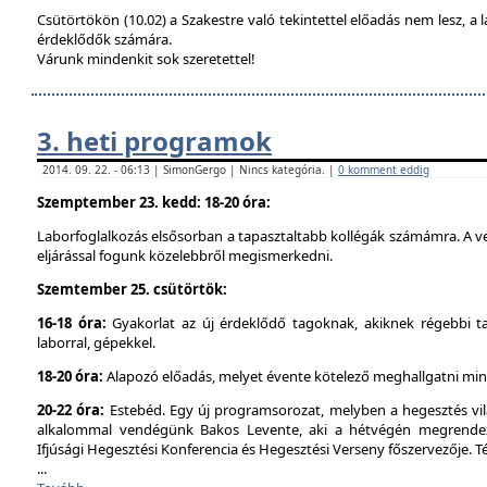
Csütörtökön (10.02) a Szakestre való tekintettel előadás nem lesz, a l
érdeklődők számára.
Várunk mindenkit sok szeretettel!
3. heti programok
2014. 09. 22. - 06:13 | SimonGergo | Nincs kategória. |
0 komment eddig
Szemptember 23. kedd: 18-20 óra:
Laborfoglalkozás elsősorban a tapasztaltabb kollégák számámra. A ve
eljárással fogunk közelebbről megismerkedni.
Szemtember 25. csütörtök:
16-18 óra:
Gyakorlat az új érdeklődő tagoknak, akiknek régebbi t
laborral, gépekkel.
18-20 óra:
Alapozó előadás, melyet évente kötelező meghallgatni min
20-22 óra:
Estebéd. Egy új programsorozat, melyben a hegesztés vilá
alkalommal vendégünk Bakos Levente, aki a hétvégén megrendez
Ifjúsági Hegesztési Konferencia és Hegesztési Verseny főszervezője. 
...