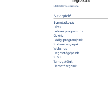
Elfelejtettem a jelszavam...
Navigáció
Bemutatkozás
Hírek
Féléves programunk
Galéria
Eddigi programjaink
Szakmai anyagok
Webshop
Hegesztőgépeink
SzMSz
Támogatóink
Elérhetőségeink