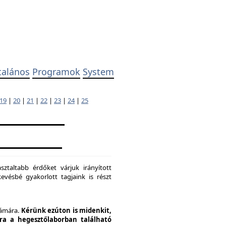
talános
Programok
System
19
|
20
|
21
|
22
|
23
|
24
|
25
ztaltabb érdőket várjuk irányított
evésbé gyakorlott tagjaink is részt
zámára.
Kérünk ezúton is midenkit,
pra a hegesztőlaborban található