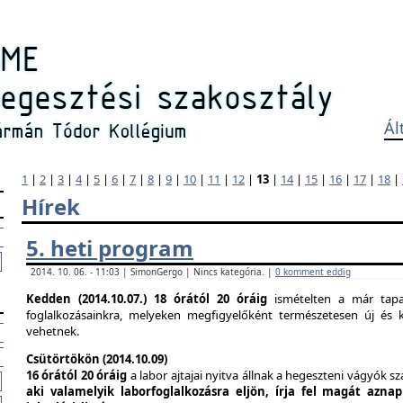
Ál
1
|
2
|
3
|
4
|
5
|
6
|
7
|
8
|
9
|
10
|
11
|
12
|
13
|
14
|
15
|
16
|
17
|
18
|
Hírek
5. heti program
2014. 10. 06. - 11:03 | SimonGergo | Nincs kategória. |
0 komment eddig
Kedden (2014.10.07.)
18 órától 20 óráig
ismételten a már tapas
foglalkozásainkra, melyeken megfigyelőként természetesen új és k
vehetnek.
Csütörtökön (2014.10.09)
16 órától 20 óráig
a labor ajtajai nyitva állnak a hegeszteni vágyók s
aki valamelyik laborfoglalkozásra eljön, írja fel magát azna