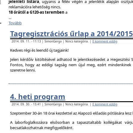
jelenléti listára
, ugyanis a félév végén a jelenlétik alapján osztju
reklamációra lehetőség nincs.
18 órától a G120-as teremben
a
...
Tovább
Tagregisztrációs űrlap a 2014/2015
2014. 09. 11. - 11:13 | SimonGergo | Nincs kategória. |
0 komment eddig
Kedves régi és leendő új tagjaink!
Jelen kérdőív kitöltésével adhatod le jelentkezésedet a Hegesztési S
Fontos, hogy az eddigi tagság nem újul meg, ezért mindenkinek ki 
szeretne lenni.
4. heti program
2014. 09. 30. - 15:41 | SimonGergo | Nincs kategória. |
0 komment eddig
Szeptember 30-án 18 órai kezdettel az Alapozó előadás pótlására lesz
A laborfoglalkozásra elsősorban a tapasztaltabb kollégákat vár
becsatlakozhatnak megfigyelőként.