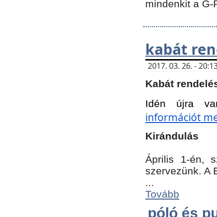
mindenkit a G-
kabát ren
2017. 03. 26. - 20
Kabát rendelé
Idén újra va
információt meg
Kirándulás
Április 1-én,
szervezünk. A 
...
Tovább
póló és pu