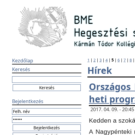
Kezdőlap
1
|
2
|
3
|
4
|
5
|
6
|
7
|
8
Hírek
Keresés
Országos 
heti prog
Bejelentkezés
2017. 04. 09. - 20:
Kedden a szokás
A Nagypénteki m