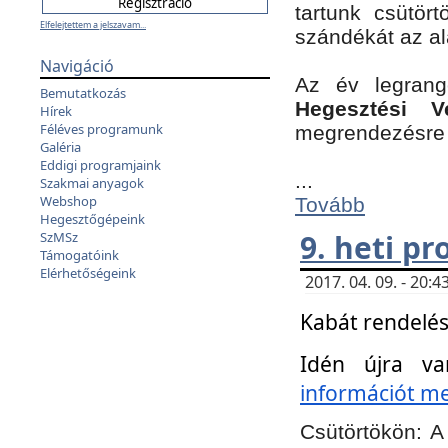
tartunk csütört
Elfelejtettem a jelszavam...
szándékát az a
Navigáció
Az év legran
Bemutatkozás
Hegesztési V
Hírek
Féléves programunk
megrendezésre 
Galéria
Eddigi programjaink
...
Szakmai anyagok
Webshop
Tovább
Hegesztőgépeink
9. heti p
SzMSz
Támogatóink
Elérhetőségeink
2017. 04. 09. - 20
Kabát rendelés
Idén újra va
információt meg
Csütörtökön:
A