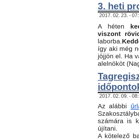
3. heti p
2017. 02. 23. - 07
A héten
ke
viszont rövi
laborba.
Kedde
így aki még 
jöjjön el. Ha 
alelnököt (Na
Tagreg
időponto
2017. 02. 09. - 08
Az alábbi
űr
Szakosztályba
számára is k
újítani.
​A kötelező b