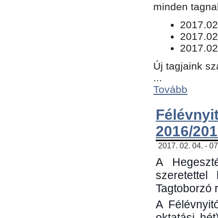
minden tagnak
​2017.02
2017.02
2017.02
Új tagjaink s
...
Tovább
Félévn
2016/201
2017. 02. 04. - 0
A Hegeszté
szeretette
Tagtoborzó 
A Félévnyit
oktatási hé