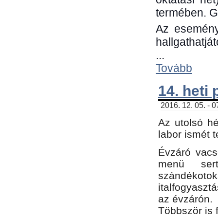
termében. G
Az eseménye
hallgathatjá
...
Tovább
14. heti
2016. 12. 05. - 
Az utolsó h
labor ismét 
Évzáró vacs
menü sert
szándékoto
italfogyaszt
az évzárón.
Többször is 