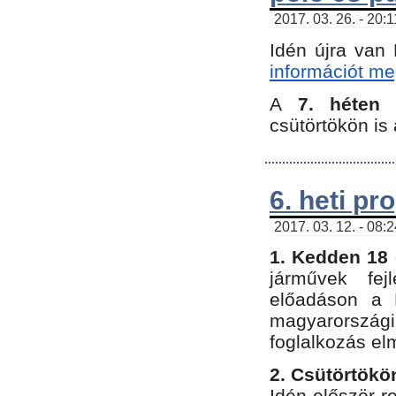
2017. 03. 26. - 20:
Idén újra van
információt meg
A
7. héten
csütörtökön is 
6. heti p
2017. 03. 12. - 08:
1. Kedden 18 
járművek fe
előadáson a 
magyarország
foglalkozás el
2. Csütörtökö
Idén először 