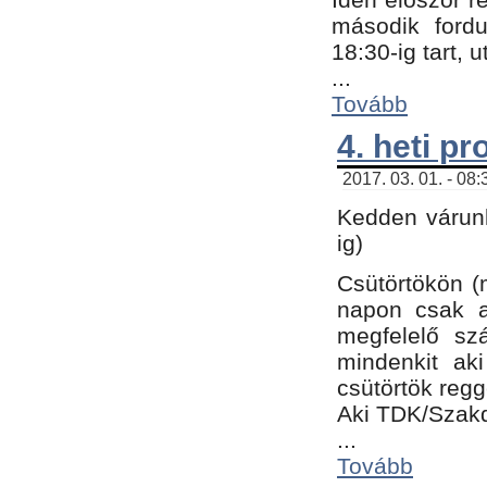
második fordu
18:30-ig tart,
...
Tovább
4. heti p
2017. 03. 01. - 08
Kedden várunk
ig)
Csütörtökön (
napon csak a
megfelelő sz
mindenkit ak
csütörtök regg
Aki TDK/Szak
...
Tovább