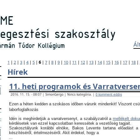
Ál
1
|
2
|
3
|
4
|
5
|
6
|
7
|
8
|
9
|
10
|
11
|
12
|
13
|
14
|
15
|
16
|
17
|
18
|
Hírek
11. heti programok és Varratverse
2016. 11. 15. - 08:07 | SimonGergo | Nincs kategória. |
0 komment eddig
Ezen a héten kedden a szokásos időben várunk mindenkit! Viszont csü
laborfoglalkozás
Idén is meghirdetjük a varratversenyt, a szabályzatról a
mellékelt dok
kérdésetek van ezzel kapcsolatban keressétek a vezetőség tagjait.
Szakosztályunk korábbi elnöke, Bakos Levente tartana előadást a
készítéséről, értelmezéséről. Akit érdekel, hogy a
...