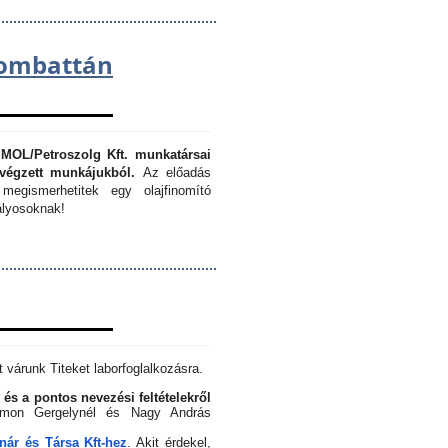
lombattán
 MOL/Petroszolg Kft. munkatársai
végzett munkájukból.
Az előadás
megismerhetitek egy olajfinomító
lyosoknak!
 várunk Titeket laborfoglalkozásra.
 és a pontos nevezési feltételekről
Simon Gergelynél és Nagy András
ár és Társa Kft-hez
. Akit érdekel,