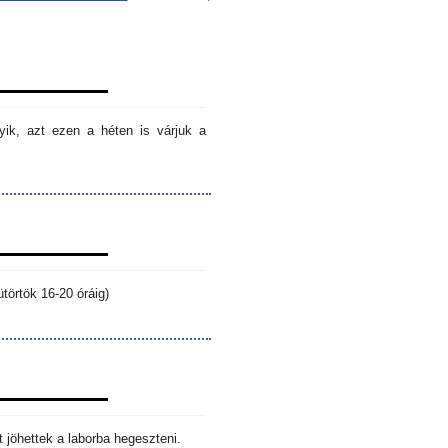
ik, azt ezen a héten is várjuk a
törtök 16-20 óráig)
 jöhettek a laborba hegeszteni.