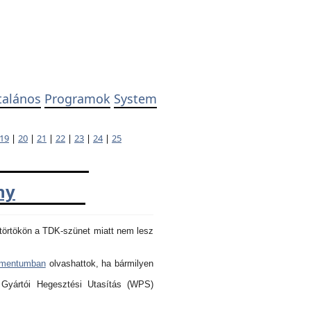
talános
Programok
System
19
|
20
|
21
|
22
|
23
|
24
|
25
ny
törtökön a TDK-szünet miatt nem lesz
umentumban
olvashattok, ha bármilyen
 Gyártói Hegesztési Utasítás (WPS)