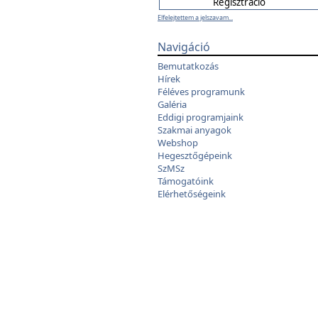
Elfelejtettem a jelszavam...
Navigáció
Bemutatkozás
Hírek
Féléves programunk
Galéria
Eddigi programjaink
Szakmai anyagok
Webshop
Hegesztőgépeink
SzMSz
Támogatóink
Elérhetőségeink