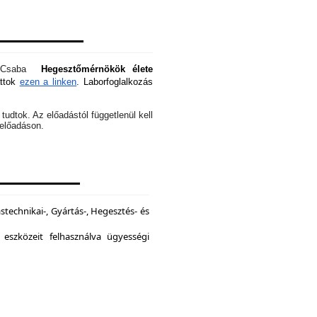
óti Csaba
Hegesztőmérnökök élete
attok
ezen a linken
. Laborfoglalkozás
tudtok. Az előadástól függetlenül kell
z előadáson.
echnikai-, Gyártás-, Hegesztés- és
 eszközeit felhasználva ügyességi