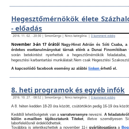
Hegesztőmérnökök élete Százha
- előadás
2016. 11. 02. - 20:30 | SimonGergo | Nincs kategória. |
0 komment eddig
November 3-án 17 órától
Nagy-Hinst Adrián és Sóti Csaba, a
érdekes esettanulmányokat tárnak elénk a Dunai Finomítóban 
során betekintést nyerhettek a hegesztőmérnökök feladataiba, 
hegesztési karbantartási munkálatait.
Nem csak Hegesztési Szakosztá
A kapcsolódó facebook esemény az alábbi
linken
érhető el.
8. heti programok és egyéb infók
2016. 10. 27. - 08:52 | SimonGergo | Nincs kategória. |
0 komment eddig
A 8. héten kedden 18-20 óra között, csütörtökön pedig 16-19 óra között
Keddtől lehetőségetek van a
varratversenyre
nevezni.
A feladatokról
külön e-mailben tájékoztatunk Titeket
, illetve személyesen 
laborfelelősnél érdeklődhettek.
Továbbra is jelentkezhettek a november 11-i
gyárlátogatásra
a
Bogn