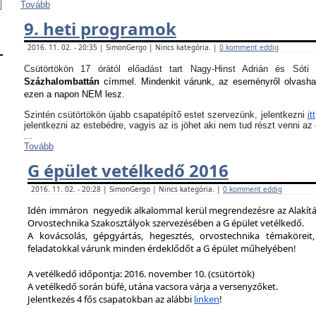
Tovább
9. heti programok
2016. 11. 02. - 20:35 | SimonGergo | Nincs kategória. |
0 komment eddig
Csütörtökön 17 órától előadást tart Nagy-Hinst Adrián és S
Százhalombattán
címmel. Mindenkit várunk, az eseményről olvash
ezen a napon NEM lesz.
Szintén csütörtökön újabb csapatépítő estet szervezünk, jelentkezni
itt
jelentkezni az estebédre, vagyis az is jöhet aki nem tud részt venni a
...
Tovább
G épület vetélkedő 2016
2016. 11. 02. - 20:28 | SimonGergo | Nincs kategória. |
0 komment eddig
Idén immáron negyedik alkalommal kerül megrendezésre az Alakítást
Orvostechnika Szakosztályok szervezésében a G épület vetélkedő.
A kovácsolás, gépgyártás, hegesztés, orvostechnika témaköreit,
feladatokkal várunk minden érdeklődőt a G épület műhelyében!
A vetélkedő időpontja: 2016. november 10. (csütörtök)
A vetélkedő során büfé, utána vacsora várja a versenyzőket.
Jelentkezés 4 fős csapatokban az alábbi
linken
!