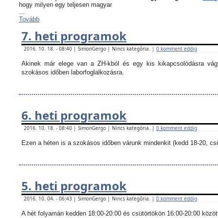
hogy milyen egy teljesen magyar
...
Tovább
7. heti programok
2016. 10. 18. - 08:40 | SimonGergo | Nincs kategória. |
0 komment eddig
Akinek már elege van a ZH-kból és egy kis kikapcsolódásra vágy
szokásos időben laborfoglalkozásra.
6. heti programok
2016. 10. 18. - 08:40 | SimonGergo | Nincs kategória. |
0 komment eddig
Ezen a héten is a szokásos időben várunk mindenkit (kedd 18-20, csü
5. heti programok
2016. 10. 04. - 06:43 | SimonGergo | Nincs kategória. |
0 komment eddig
A hét folyamán kedden 18:00-20:00 és csütörtökön 16:00-20:00 között