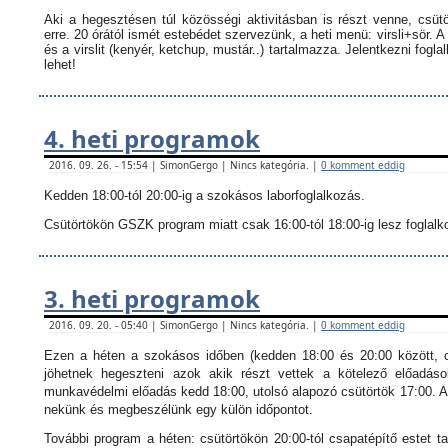
Aki a hegesztésen túl közösségi aktivitásban is részt venne, csüt
erre. 20 órától ismét estebédet szervezünk, a heti menü: virsli+sör. A
és a virslit (kenyér, ketchup, mustár..) tartalmazza.
Jelentkezni fogla
lehet!
4. heti programok
2016. 09. 26. - 15:54 | SimonGergo | Nincs kategória. |
0 komment eddig
Kedden 18:00-tól 20:00-ig a szokásos laborfoglalkozás.
Csütörtökön GSZK program miatt csak 16:00-tól 18:00-ig lesz foglalkoz
3. heti programok
2016. 09. 20. - 05:40 | SimonGergo | Nincs kategória. |
0 komment eddig
Ezen a héten a szokásos időben (kedden 18:00 és 20:00 között, c
jöhetnek hegeszteni azok akik részt vettek a kötelező előadáso
munkavédelmi előadás kedd 18:00, utolsó alapozó csütörtök 17:00. Ak
nekünk és megbeszélünk egy külön időpontot.
További program a héten: csütörtökön 20:00-tól csapatépítő estet ta