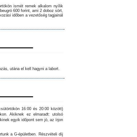
örtökön ismét remek alkalom nyílik
 beugró 600 forint, ami 2 doboz sört,
lkozási időben a vezetőség tagjainál
ás, utána el kell hagyni a labort.
sütörtökön 16:00 és 20:00 között)
kon. Akiknek ez elmaradt: utolsó
inek egyik időpont sem jó, az írjon
rtunk a G-épületben. Részvételi díj