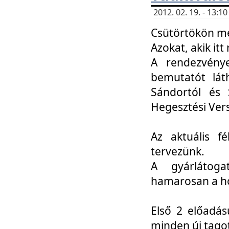
2012. 02. 19. - 13:
Csütörtökön me
Azokat, akik itt 
A rendezvénye
bemutatót lát
Sándortól és 
Hegesztési Ver
Az aktuális f
tervezünk.
A gyárlátoga
hamarosan a h
Első 2 előadás
minden új tago