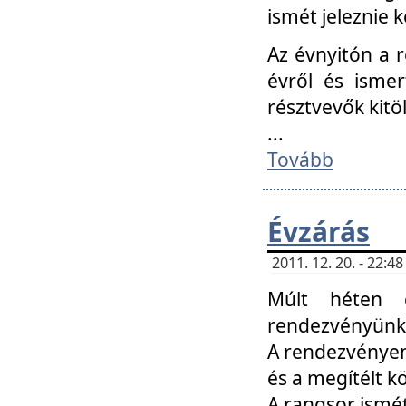
ismét jeleznie k
Az évnyitón a 
évről és ismer
résztvevők kitö
...
Tovább
Évzárás
2011. 12. 20. - 22:
Múlt héten c
rendezvényünk, 
A rendezvényen 
és a megítélt k
A rangsor ismét