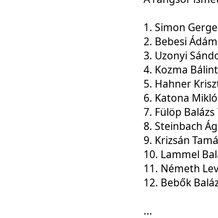
1. Simon Gerge
2. Bebesi Ádám
3. Uzonyi Sánd
4. Kozma Bálin
5. Hahner Krisz
6. Katona Mikl
7. Fülöp Balázs
8. Steinbach Á
9. Krizsán Tam
10. Lammel Bal
11. Németh Le
12. Bebők Balá
...