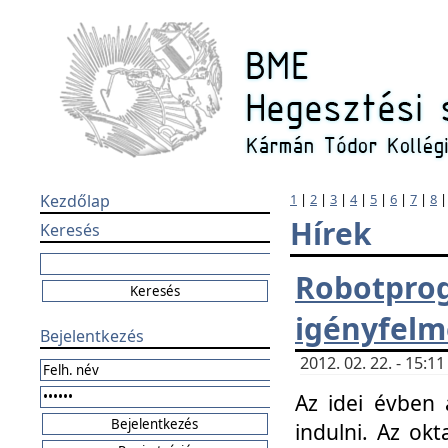
Kezdőlap
1
|
2
|
3
|
4
|
5
|
6
|
7
|
8
Hírek
Keresés
Robotpr
igényfelm
Bejelentkezés
2012. 02. 22. - 15:
Az idei évben 
indulni. Az o