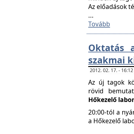
Az előadások 
...
Tovább
Oktatás 
szakmai k
2012. 02. 17. - 16:
Az új tagok k
rövid bemuta
Hőkezelő labo
20:00-tól a nyá
a Hőkezelő lab