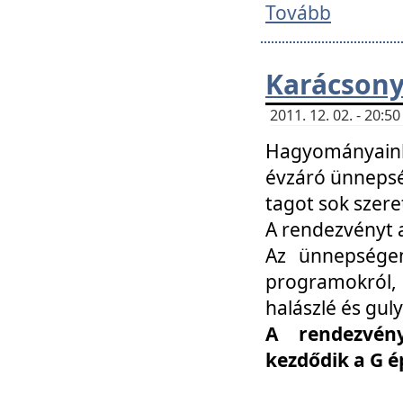
Tovább
Karácsony
2011. 12. 02. - 20:
Hagyományaink
évzáró ünnepség
tagot sok szere
A rendezvényt a
Az ünnepségen
programokról,
halászlé és guly
A rendezvén
kezdődik a G 