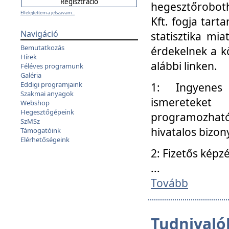
hegesztőroboth
Elfelejtettem a jelszavam...
Kft. fogja tart
Navigáció
statisztika mi
Bemutatkozás
érdekelnek a k
Hírek
alábbi linken.
Féléves programunk
Galéria
Eddigi programjaink
1: Ingyenes k
Szakmai anyagok
ismereteket
Webshop
Hegesztőgépeink
programozhat
SzMSz
hivatalos bizon
Támogatóink
Elérhetőségeink
2: Fizetős képz
...
Tovább
Tudnivalók