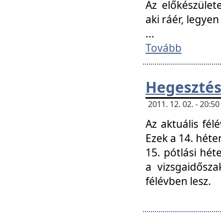
Az előkészület
aki ráér, legyen
...
Tovább
Hegesztés
2011. 12. 02. - 20:
Az aktuális fél
Ezek a 14. hét
15. pótlási hét
a vizsgaidősz
félévben lesz.