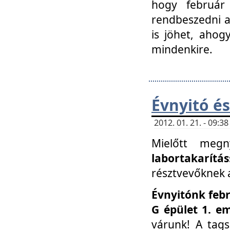
hogy február 
rendbeszedni a 
is jöhet, ahog
mindenkire.
Évnyitó és
2012. 01. 21. - 09:
Mielőtt megn
labortakarítás
résztvevőknek a 
Évnyitónk febr
G épület 1. e
várunk! A tag