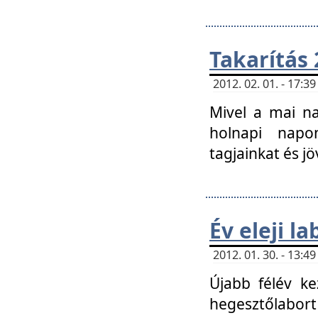
Takarítás 
2012. 02. 01. - 17:
Mivel a mai na
holnapi napon
tagjainkat és jö
Év eleji l
2012. 01. 30. - 13:
Újabb félév ke
hegesztőlabort 