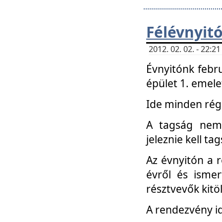
Félévnyit
2012. 02. 02. - 22:
Évnyitónk febru
épület 1. emele
Ide minden régi
A tagság nem
jeleznie kell ta
Az évnyitón a 
évről és ismer
résztvevők kitö
A rendezvény id