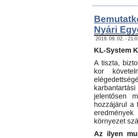
Bemutatk
Nyári Egy
2019. 09. 02. - 21:
KL-System Kf
A tiszta, bi
kor követe
elégedettség
karbantartás
jelentősen m
hozzájárul a
eredmények e
környezet sz
Az ilyen mu