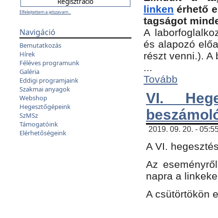
linken
érhető e
Elfelejtettem a jelszavam...
tagságot minde
Navigáció
A laborfoglalko
és alapozó előa
Bemutatkozás
Hírek
részt venni.). 
Féléves programunk
...
Galéria
Tovább
Eddigi programjaink
Szakmai anyagok
VI. Heg
Webshop
Hegesztőgépeink
beszámol
SzMSz
Támogatóink
2019. 09. 20. - 05:5
Elérhetőségeink
A VI. hegeszté
Az eseményről
napra a linkeke
A csütörtökön 