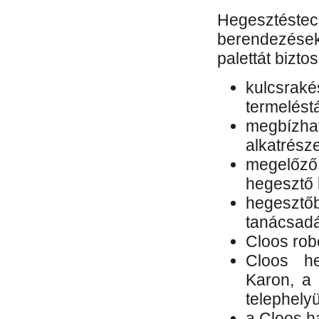
Hegesztés
berendezések 
palettát bizto
kulcsr
termelés
megbízh
alkatrésze
megelőző
hegesztő 
hegesztő
tanácsad
Cloos rob
Cloos he
Karon, a 
telephely
a Cloos h