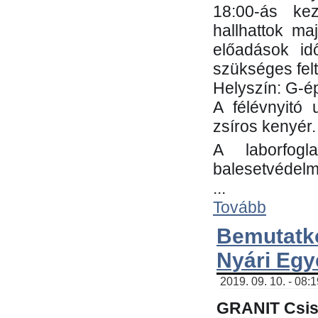
18:00-ás kez
hallhattok ma
előadások id
szükséges fel
Helyszín: G-ép
A félévnyitó 
zsíros kenyér.
A laborfogl
balesetvédelm
...
Tovább
Bemutatk
Nyári Egy
2019. 09. 10. - 08:
GRANIT Csis