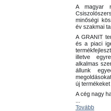
A magyar m
Csiszolósze
minőségi kös
év szakmai tap
A GRANIT ter
és a piaci i
termékfejles
illetve egy
alkalmas sze
állunk egye
megoldásokat
új termékeket 
A cég nagy ha
...
Tovább