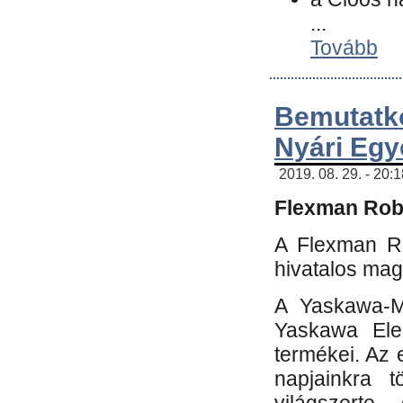
...
Tovább
Bemutatk
Nyári Egy
2019. 08. 29. - 20:
Flexman Robo
A Flexman Ro
hivatalos mag
A Yaskawa-Mo
Yaskawa Elec
termékei. Az e
napjainkra t