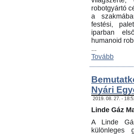
világszerte
robotgyártó c
a szakmában:
festési, pale
iparban els
humanoid robo
...
Tovább
Bemutatk
Nyári Egy
2019. 08. 27. - 18:
Linde Gáz Ma
A Linde Gáz
különleges 