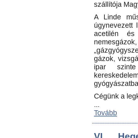
szállítója Ma
A Linde műs
úgynevezett 
acetilén és
nemesgáz
„gázgyógysze
gázok, vizsg
ipar szin
kereskedele
gyógyászatb
Cégünk a leg
...
Tovább
VI. Heg