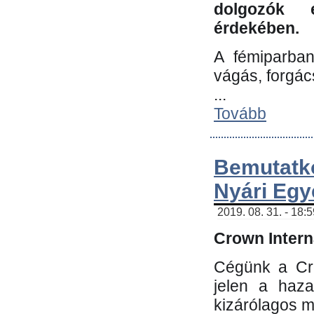
dolgozók 
érdekében.
A fémiparba
vágás, forgác
...
Tovább
Bemutatk
Nyári Egy
2019. 08. 31. - 18:
Crown Interna
Cégünk a Cro
jelen a haz
kizárólagos m