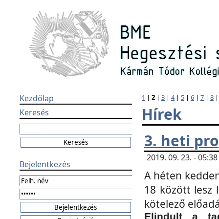
Kezdőlap
1
|
2
|
3
|
4
|
5
|
6
|
7
|
8
Hírek
Keresés
3. heti p
2019. 09. 23. - 05:
Bejelentkezés
A héten kedden
18 között lesz 
kötelező előad
Elindult a ta