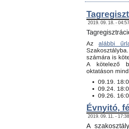
Tagregiszt
2019. 09. 18. - 04:5
Tagregisztráci
Az
alábbi űrl
Szakosztályba.
számára is köte
​A kötelező b
oktatáson minde
09.19. 18:0
09.24. 18:0
09.26. 16:0
Évnyitó, f
2019. 09. 11. - 17:3
A szakosztál