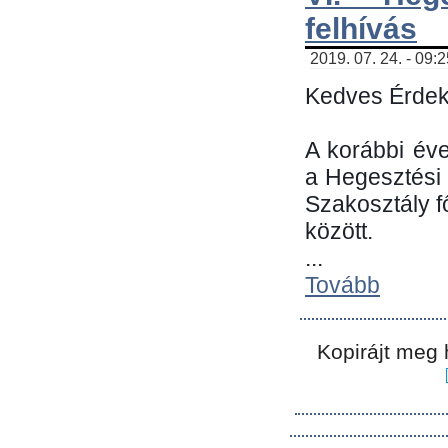
felhívás
2019. 07. 24. - 09:
Kedves Érdek
A korábbi év
a Hegesztési
Szakosztály 
között.
...
Tovább
Kopirájt meg 