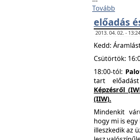
Tovább
előadás é
2013. 04. 02. - 13
Kedd: Áramlást
Csütörtök: 16:
18:00-tól:
Palo
tart előadá
Képzésről (IW
(IIW).
Mindenkit vá
hogy mi is egy
illeszkedik az
lesz valószínűl