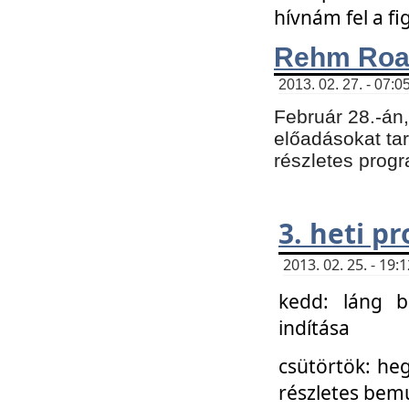
hívnám fel a f
Rehm Roa
2013. 02. 27. - 07:0
Február 28.-án
előadásokat tar
részletes prog
3. heti p
2013. 02. 25. - 19
kedd: láng b
indítása
csütörtök: he
részletes bemu