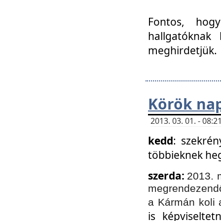
Fontos, hogy
hallgatóknak
meghirdetjük.
Körök nap
2013. 03. 01. - 08
kedd
: szekrén
többieknek he
szerda:
2013. 
megrendezendő 
a Kármán koli 
is képviselte