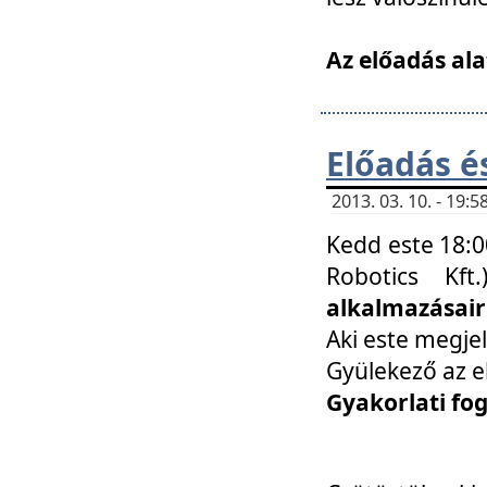
Az előadás ala
Előadás é
2013. 03. 10. - 19
Kedd este 18:0
Robotics Kf
alkalmazásairó
Aki este megjel
Gyülekező az e
Gyakorlati fo