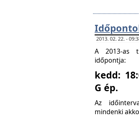
Időponto
2013. 02. 22. - 09
A 2013-as ta
időpontja:
kedd: 18:
G ép.
Az időinter
mindenki akko