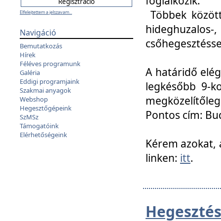
foglalkozik.
Többek között
Elfelejtettem a jelszavam...
hideghuzalo
Navigáció
csőhegesztéssel
Bemutatkozás
Hírek
Féléves programunk
A határidő elég
Galéria
Eddigi programjaink
legkésőbb 9-ko
Szakmai anyagok
megközelítőleg
Webshop
Hegesztőgépeink
Pontos cím: Bud
SzMSz
Támogatóink
Elérhetőségeink
Kérem azokat, a
linken:
itt
.
Hegesztés