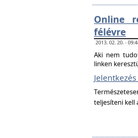
Online r
félévre
2013. 02. 20. - 09
Aki nem tudot
linken kereszt
Jelentkezé
Természetese
teljesíteni kell