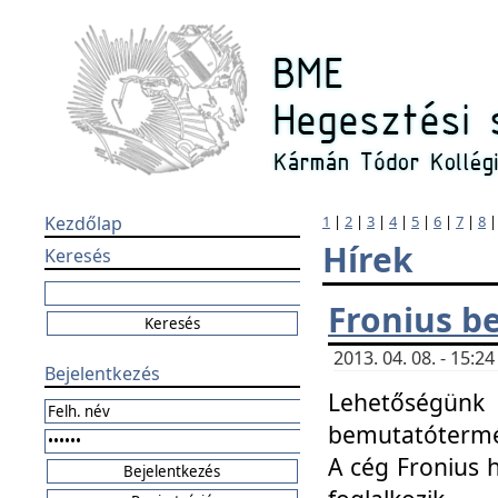
Kezdőlap
1
|
2
|
3
|
4
|
5
|
6
|
7
|
8
Hírek
Keresés
Fronius b
2013. 04. 08. - 15:
Bejelentkezés
Lehetőségünk 
bemutatótermét
A cég Fronius 