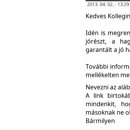
2013. 04. 02. - 13:
Kedves Kollegin
Idén is megren
jórészt, a ha
garantált a jó 
További informá
mellékelten me
Nevezni az aláb
A link birtoká
mindenkit, h
másoknak ne ok
Bármilyen
...