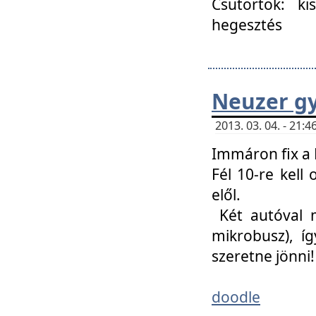
Csütörtök: ki
hegesztés
Neuzer gy
2013. 03. 04. - 21
Immáron fix a 
Fél 10-re kell
elől.
Két autóval 
mikrobusz), í
szeretne jönni!
doodle