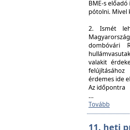
BME-s előadó i
pótolni. Mivel 
2. Ismét le
Magyarország
dombóvári R
hullámvasuta
valakit érdek
felújításáh
érdemes ide el
Az időpontra
...
Tovább
11. heti