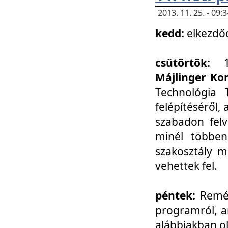
2013. 11. 25. - 09
kedd:
elkezdő
csütörtök:
Májlinger Ko
Technológia 
felépítéséről,
szabadon felv
minél többen
szakosztály m
vehettek fel.
péntek:
Remél
programról, a
alábbiakban ol