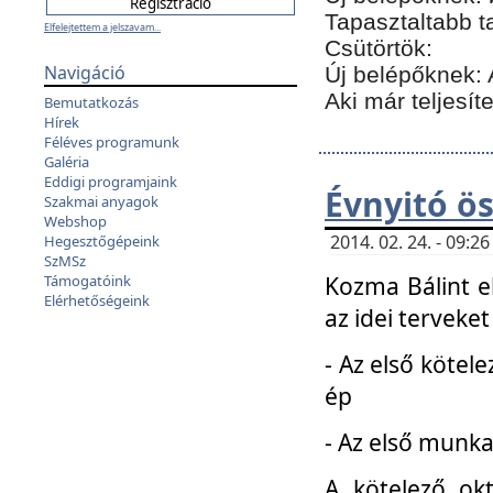
Tapasztaltabb t
Elfelejtettem a jelszavam...
Csütörtök:
Navigáció
Új belépőknek: 
Aki már teljesít
Bemutatkozás
Hírek
Féléves programunk
Galéria
Eddigi programjaink
Évnyitó ö
Szakmai anyagok
Webshop
2014. 02. 24. - 09:
Hegesztőgépeink
SzMSz
Kozma Bálint el
Támogatóink
Elérhetőségeink
az idei terveket
- Az első kötele
ép
- Az első munka
A kötelező ok