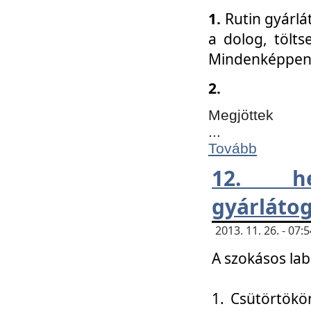
1.
Rutin gyárlá
a dolog, tölts
Mindenképpen 
2.
Megjöttek
...
Tovább
12. h
gyárlátog
2013. 11. 26. - 07
A szokásos lab
1. Csütörtökö