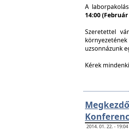
A laborpakolá
14:00 (Február
Szeretettel vá
környezetének
uzsonnázunk eg
Kérek mindenki
Megkezd
Konferenc
2014. 01. 22. - 19: