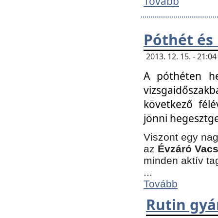
Tovább
Póthét és
2013. 12. 15. - 21:
A póthéten he
vizsgaidőszak
következő félé
jönni hegesztge
Viszont egy nag
az
Évzáró Vacs
minden aktív ta
...
Tovább
Rutin gyá