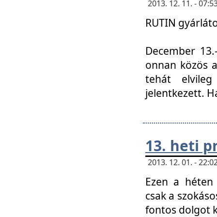
2013. 12. 11. - 07
RUTIN gyárláto
December 13.-á
onnan közös a
tehát elvile
jelentkezett. H
13. heti 
2013. 12. 01. - 22
Ezen a héten
csak a szokáso
fontos dolgot 