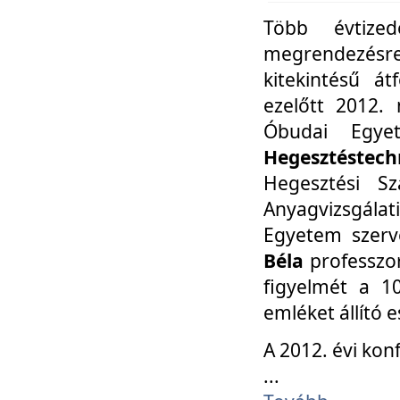
Több évtize
megrendezésr
kitekintésű á
ezelőtt 2012.
Óbudai Egy
Hegesztéstechn
Hegesztési Sz
Anyagvizsgála
Egyetem szerv
Béla
professzor
figyelmét a 10
emléket állító
A 2012. évi ko
...