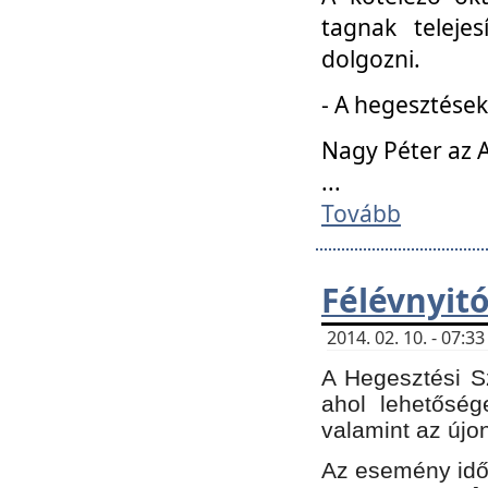
tagnak teleje
dolgozni.
- A hegesztések
Nagy Péter az A
...
Tovább
Félévnyit
2014. 02. 10. - 07:
A Hegesztési Sz
ahol lehetőség
valamint az újo
Az esemény időp