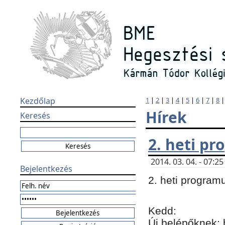
Kezdőlap
1
|
2
|
3
|
4
|
5
|
6
|
7
|
8
Hírek
Keresés
2. heti p
2014. 03. 04. - 07:
Bejelentkezés
2. heti program
Kedd:
Új belépőknek: 