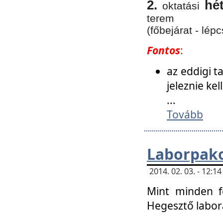
2.
hé
oktatási
terem
(főbejárat - lépc
Fontos
:
az eddigi 
jeleznie ke
...
Tovább
Laborpako
2014. 02. 03. - 12:
Mint minden f
Hegesztő labor