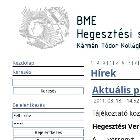
Kezdőlap
1
|
2
|
3
|
4
|
5
|
6
|
7
|
8
Hírek
Keresés
Aktuális 
2011. 03. 18. - 14:
Bejelentkezés
Tájékoztató kö
Hegesztési Vers
A versenyt 