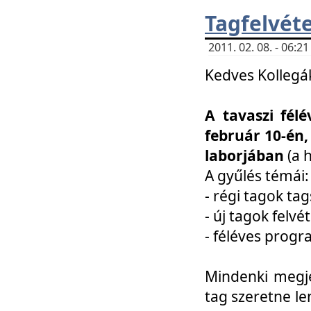
Tagfelvéte
2011. 02. 08. - 06:
Kedves Kollegá
A tavaszi fél
február 10-én,
laborjában
(a 
A gyűlés témái:
- régi tagok t
- új tagok felvé
- féléves prog
Mindenki megje
tag szeretne le