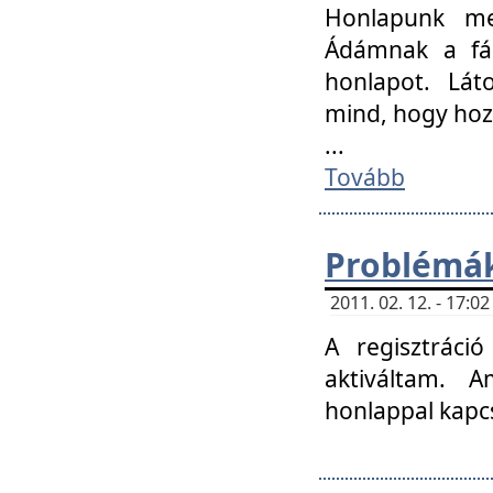
Honlapunk me
Ádámnak a fár
honlapot. Lát
mind, hogy hoz
...
Tovább
Problémák
2011. 02. 12. - 17:
A regisztráci
aktiváltam. 
honlappal kapcs