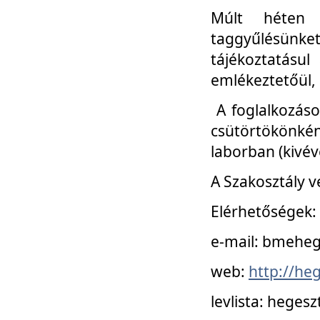
Múlt héten 
taggyűlésünke
tájékoztatásul
emlékeztetőül, a
A foglalkozáso
csütörtökönké
laborban (kivév
A Szakosztály v
Elérhetőségek:
e-mail: bmehe
web:
http://he
levlista: hege