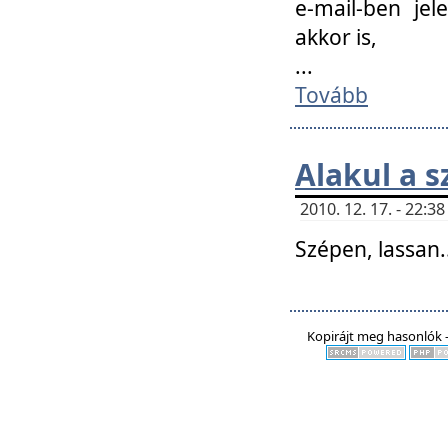
e-mail-ben jel
akkor is,
...
Tovább
Alakul a s
2010. 12. 17. - 22:
Szépen, lassan..
Kopirájt meg hasonlók -