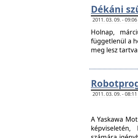
Dékáni sz
2011. 03. 09. - 09:
Holnap, márci
függetlenül a h
meg lesz tartva
Robotpro
2011. 03. 09. - 08:
A Yaskawa Moto
képviseletén, 
számára igényb