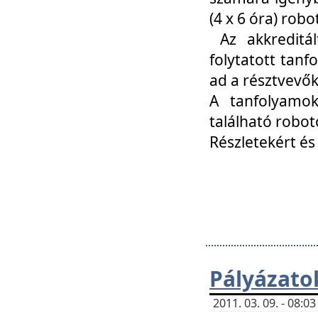
(4 x 6 óra) ro
Az akkreditál
folytatott tan
ad a résztvevő
A tanfolyamok
található robot
Részletekért és
Pályázato
2011. 03. 09. - 08: