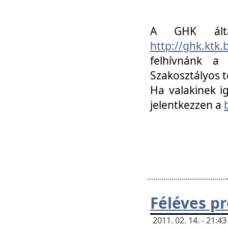
A GHK álta
http://ghk.ktk
felhívnánk a
Szakosztályos t
Ha valakinek i
jelentkezzen a
Féléves p
2011. 02. 14. - 21: