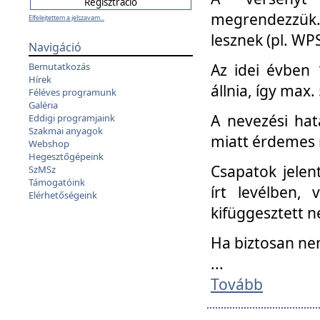
megrendezzük.
Elfelejtettem a jelszavam...
lesznek (pl. WPS
Navigáció
Az idei évben 
Bemutatkozás
Hírek
állnia, így max
Féléves programunk
Galéria
A nevezési hat
Eddigi programjaink
Szakmai anyagok
miatt érdemes 
Webshop
Hegesztőgépeink
Csapatok jele
SzMSz
Támogatóink
írt levélben,
Elérhetőségeink
kifüggesztett n
Ha biztosan ne
...
Tovább