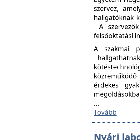
szervez, amel
hallgatóknak k
A szervezők
felsőoktatási 
A szakmai p
hallgathatna
kötéstechnológ
közreműködő i
érdekes gyak
megoldásokba
...
Tovább
Nyári lab