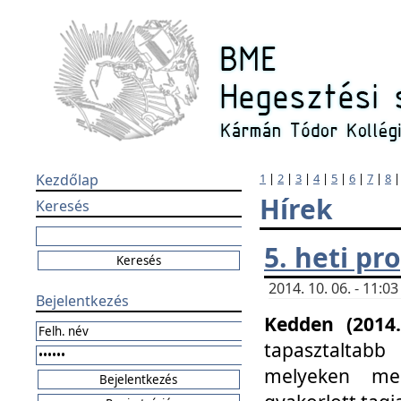
Kezdőlap
1
|
2
|
3
|
4
|
5
|
6
|
7
|
8
Hírek
Keresés
5. heti p
2014. 10. 06. - 11:
Bejelentkezés
Kedden (2014.
tapasztaltabb
melyeken meg