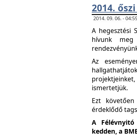
2014. őszi
2014. 09. 06. - 04
A hegesztési 
hívunk meg 
rendezvényünk
Az eseménye
hallgathatjáto
projektjeink
ismertetjük.
Ezt követően 
érdeklődő tag
A Félévnyitó
kedden, a BME