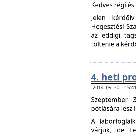
Kedves régi és 
Jelen kérdőí
Hegesztési Sza
az eddigi tag
töltenie a kérd
4. heti p
2014. 09. 30. - 15
Szeptember 3
pótlására lesz
A laborfoglal
várjuk, de t