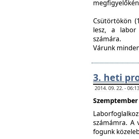
megfigyelőkén
Csütörtökön (1
lesz, a labor
számára.
Várunk mindenk
3. heti p
2014. 09. 22. - 06
Szemptember 2
Laborfoglalk
számámra. A ve
fogunk közele