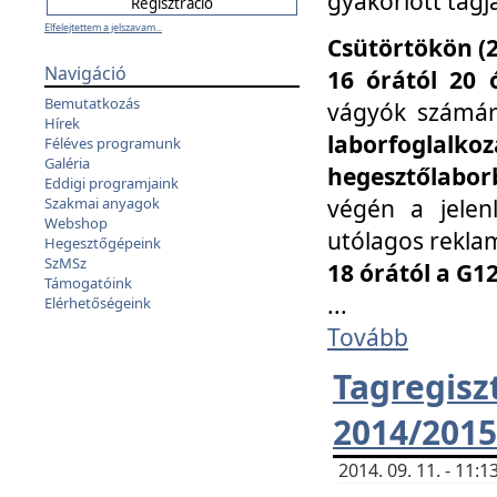
gyakorlott tagj
Elfelejtettem a jelszavam...
Csütörtökön (2
Navigáció
16 órától 20 
Bemutatkozás
vágyók számá
Hírek
laborfoglal
Féléves programunk
Galéria
hegesztőlaborb
Eddigi programjaink
végén a jelenl
Szakmai anyagok
Webshop
utólagos reklam
Hegesztőgépeink
SzMSz
18 órától a G1
Támogatóink
...
Elérhetőségeink
Tovább
Tagreg
2014/2015
2014. 09. 11. - 11