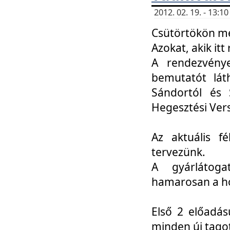
2012. 02. 19. - 13:
Csütörtökön me
Azokat, akik itt 
A rendezvénye
bemutatót lát
Sándortól és 
Hegesztési Ver
Az aktuális f
tervezünk.
A gyárlátoga
hamarosan a h
Első 2 előadás
minden új tago