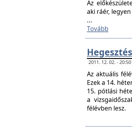
Az előkészület
aki ráér, legyen
...
Tovább
Hegesztés
2011. 12. 02. - 20:
Az aktuális fél
Ezek a 14. hét
15. pótlási hét
a vizsgaidősz
félévben lesz.