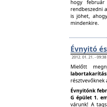
hogy február 
rendbeszedni a 
is jöhet, ahog
mindenkire.
Évnyitó és
2012. 01. 21. - 09:
Mielőtt megn
labortakarítás
résztvevőknek a 
Évnyitónk febr
G épület 1. e
várunk! A tag