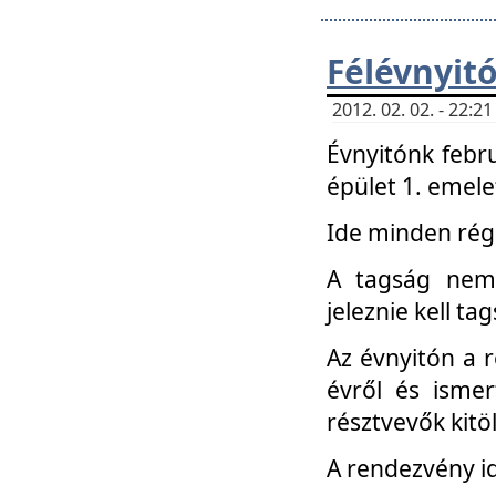
Félévnyit
2012. 02. 02. - 22:
Évnyitónk febru
épület 1. emele
Ide minden régi
A tagság nem
jeleznie kell ta
Az évnyitón a 
évről és ismer
résztvevők kitö
A rendezvény id