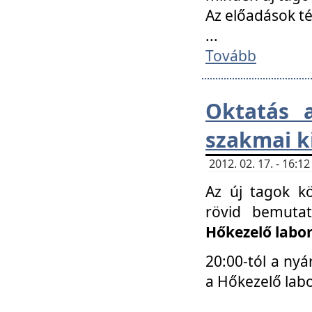
Az előadások 
...
Tovább
Oktatás 
szakmai k
2012. 02. 17. - 16:
Az új tagok k
rövid bemuta
Hőkezelő labo
20:00-tól a nyá
a Hőkezelő lab