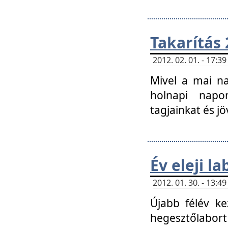
Takarítás 
2012. 02. 01. - 17:
Mivel a mai na
holnapi napon
tagjainkat és jö
Év eleji l
2012. 01. 30. - 13:
Újabb félév ke
hegesztőlabort 