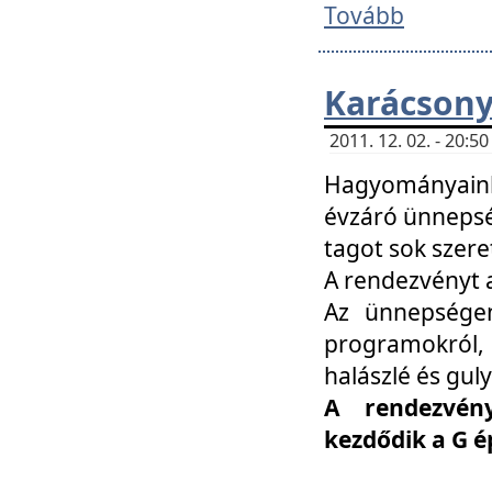
Tovább
Karácsony
2011. 12. 02. - 20:
Hagyományaink
évzáró ünnepség
tagot sok szere
A rendezvényt a
Az ünnepségen
programokról,
halászlé és guly
A rendezvén
kezdődik a G 