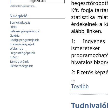
hegesztőroboth
Elfelejtettem a jelszavam...
Kft. fogja tart
Navigáció
statisztika mi
Bemutatkozás
érdekelnek a k
Hírek
alábbi linken.
Féléves programunk
Galéria
Eddigi programjaink
1: Ingyenes k
Szakmai anyagok
ismereteket
Webshop
Hegesztőgépeink
programozhat
SzMSz
hivatalos bizon
Támogatóink
Elérhetőségeink
2: Fizetős képz
...
Tovább
Tudnivalók