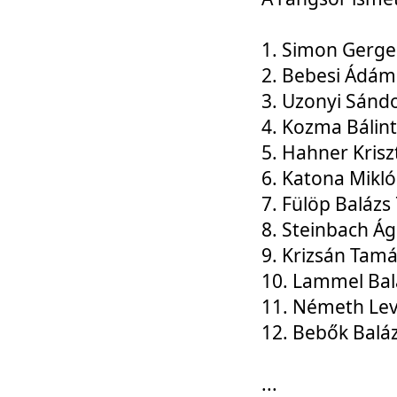
1. Simon Gerge
2. Bebesi Ádám
3. Uzonyi Sánd
4. Kozma Bálin
5. Hahner Krisz
6. Katona Mikl
7. Fülöp Balázs
8. Steinbach Á
9. Krizsán Tam
10. Lammel Bal
11. Németh Le
12. Bebők Balá
...