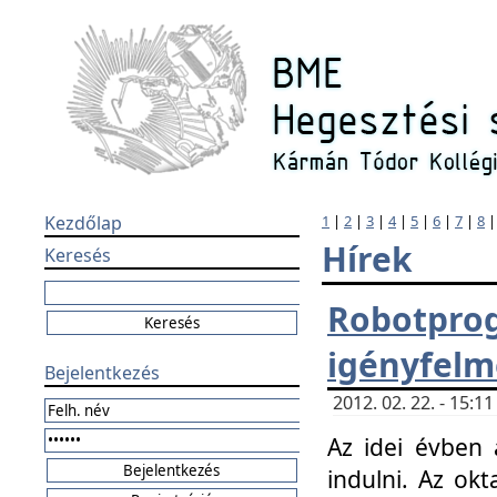
Kezdőlap
1
|
2
|
3
|
4
|
5
|
6
|
7
|
8
Hírek
Keresés
Robotpr
igényfelm
Bejelentkezés
2012. 02. 22. - 15:
Az idei évben 
indulni. Az o