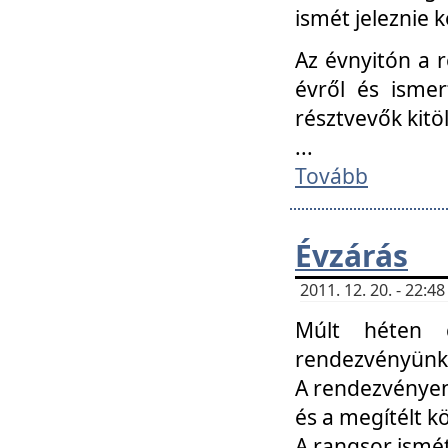
ismét jeleznie k
Az évnyitón a 
évről és ismer
résztvevők kitö
...
Tovább
Évzárás
2011. 12. 20. - 22:
Múlt héten c
rendezvényünk, 
A rendezvényen 
és a megítélt k
A rangsor ismét