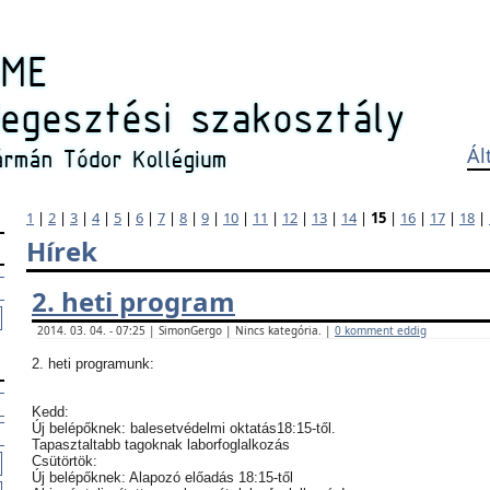
Ál
1
|
2
|
3
|
4
|
5
|
6
|
7
|
8
|
9
|
10
|
11
|
12
|
13
|
14
|
15
|
16
|
17
|
18
|
Hírek
2. heti program
2014. 03. 04. - 07:25 | SimonGergo | Nincs kategória. |
0 komment eddig
2. heti programunk:
Kedd:
Új belépőknek: balesetvédelmi oktatás18:15-től.
Tapasztaltabb tagoknak laborfoglalkozás
Csütörtök:
Új belépőknek: Alapozó előadás 18:15-től