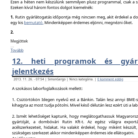
Ezen a héten nem készülünk semmilyen plusz programmal, csak a sz
Ezeken kívül három fontos dolgot kiemelnék:
1.
Rutin gyárlátogatás időpontja még nincsen meg, akit érdekel a dol
egy kis
bemutató.
Mindenképpen érdemes eljönni, megnézni őket.
2.
Megjöttek
...
Tovább
12. heti programok és gyárl
jelentkezés
2013. 11. 26. - 07:54 | SimonGergo | Nincs kategória. |
0 komment eddig
A szokásos laborfoglalkozások mellett:
1. Csütörtökön Idegen nyelvű est a Bánkin. Talán lesz annyi BME-s
kihagyta az most tudja pótolni. Mivel késő délután lesz ezért üti a la
2. Ismét lehetőséget kaptunk, hogy meglátogathassuk Magyarorsz
gyártóját, a dombóvári Rutin Kft-t. Az egész világra exportá
acélszerkezeteit, hidakat. Ha valakit érdekel, hogy miként készült,
szükséges szerkezet akkor mindenképpen érdemes ide ellátogatni.