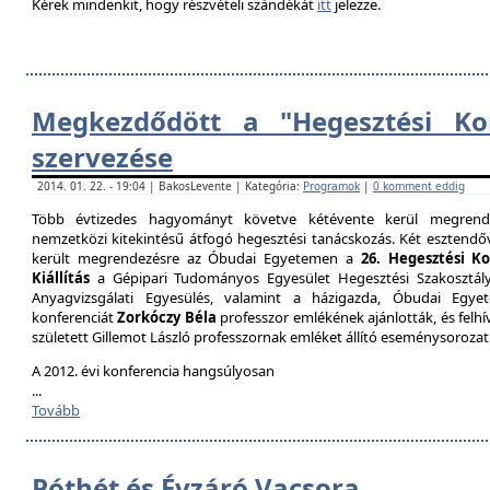
Kérek mindenkit, hogy részvételi szándékát
itt
jelezze.
Megkezdődött a "Hegesztési Kon
szervezése
2014. 01. 22. - 19:04 | BakosLevente | Kategória:
Programok
|
0 komment eddig
Több évtizedes hagyományt követve kétévente kerül megrende
nemzetközi kitekintésű átfogó hegesztési tanácskozás. Két esztendőv
került megrendezésre az Óbudai Egyetemen a
26. Hegesztési K
Kiállítás
a Gépipari Tudományos Egyesület Hegesztési Szakosztály
Anyagvizsgálati Egyesülés, valamint a házigazda, Óbudai Egy
konferenciát
Zorkóczy Béla
professzor emlékének ajánlották, és felhí
született Gillemot László professzornak emléket állító eseménysorozat
A 2012. évi konferencia hangsúlyosan
...
Tovább
Póthét és Évzáró Vacsora