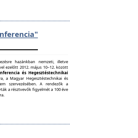
ferencia"
zésre hazánkban nemzeti, illetve
el ezelőtt 2012. május 10–12. között
onferencia és Hegesztéstechnikai
a, a Magyar Hegesztéstechnikai és
etem szervezésében. A rendezők a
vták a résztvevők figyelmét a 100 éve
ra.