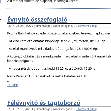
Aki már teljesítette az alapozót, laborfoglalkozás!
Évnyitó összefoglaló
2014. 02. 24. - 09:26 | SimonGergo | Nincs kategória. |
0 komment eddig
Kozma Bálint elnök röviden összefoglalta az előző félévet, majd az idei 
- Az első kötelező oktatás időpontja: febr. 20., csütörtök, 18:00 G. ép
- Az első munkavédelmi előadás időpontja febr. 25. 18:00 G ép.
A kötelező oktatást és a munkavédelmi előadást minden új tagnak telej
laborba dolgozni.
- A hegesztések időpontjai: kedd 18-20-ig, csütörtök 16-20-ig.
Nagy Péter az ATT tanszékről beszélt a kutatási és TDK
...
Tovább
Félévnyitó és tagtoborzó
2014. 02. 10. - 07:33 | SimonGergo | Nincs kategória. |
0 komment eddig