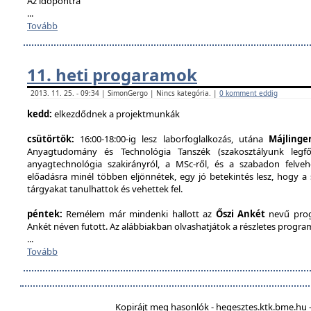
Az időpontra
...
Tovább
11. heti progaramok
2013. 11. 25. - 09:34 | SimonGergo | Nincs kategória. |
0 komment eddig
kedd:
elkezdődnek a projektmunkák
csütörtök:
16:00-18:00-ig lesz laborfoglalkozás, utána
Májlinge
Anyagtudomány és Technológia Tanszék (szakosztályunk legfőb
anyagtechnológia szakirányról, a MSc-ről, és a szabadon felveh
előadásra minél többen eljönnétek, egy jó betekintés lesz, hogy a
tárgyakat tanulhattok és vehettek fel.
péntek:
Remélem már mindenki hallott az
Őszi Ankét
nevű prog
Ankét néven futott. Az alábbiakban olvashatjátok a részletes program
...
Tovább
Kopirájt meg hasonlók - hegesztes.ktk.bme.hu -