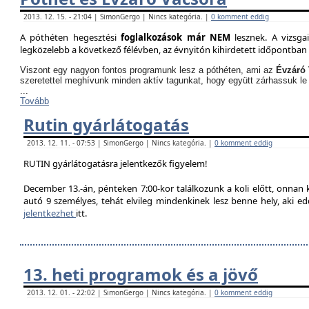
2013. 12. 15. - 21:04 | SimonGergo | Nincs kategória. |
0 komment eddig
A póthéten hegesztési
foglalkozások már NEM
lesznek. A vizsga
legközelebb a következő félévben, az évnyitón kihirdetett időpontban 
Viszont egy nagyon fontos programunk lesz a póthéten, ami az
Évzáró 
szeretettel meghívunk minden aktív tagunkat, hogy együtt zárhassuk le
...
Tovább
Rutin gyárlátogatás
2013. 12. 11. - 07:53 | SimonGergo | Nincs kategória. |
0 komment eddig
RUTIN gyárlátogatásra jelentkezők figyelem!
December 13.-án, pénteken 7:00-kor találkozunk a koli előtt, onnan
autó 9 személyes, tehát elvileg mindenkinek lesz benne hely, aki edd
jelentkezhet
itt.
13. heti programok és a jövő
2013. 12. 01. - 22:02 | SimonGergo | Nincs kategória. |
0 komment eddig