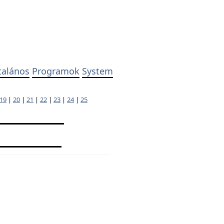
talános
Programok
System
19
|
20
|
21
|
22
|
23
|
24
|
25