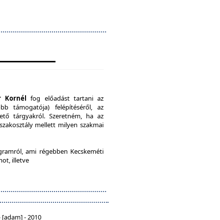
r Kornél
fog előadást tartani az
b támogatója) felépítéséről, az
ető tárgyakról. Szeretném, ha az
 szakosztály mellett milyen szakmai
ramról, ami régebben Kecskeméti
ot, illetve
 [adam] - 2010