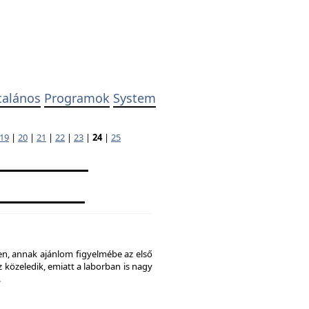
talános
Programok
System
19
|
20
|
21
|
22
|
23
|
24
|
25
ben, annak ajánlom figyelmébe az első
 közeledik, emiatt a laborban is nagy
.