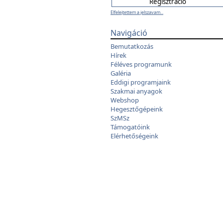
Elfelejtettem a jelszavam...
Navigáció
Bemutatkozás
Hírek
Féléves programunk
Galéria
Eddigi programjaink
Szakmai anyagok
Webshop
Hegesztőgépeink
SzMSz
Támogatóink
Elérhetőségeink