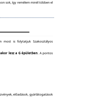
gyon sok, így remélem minél többen el
 most is folytatjuk Szakosztályos
rakor lesz a G épületben
. A pontos
dezvények, előadások, gyárlátogatások