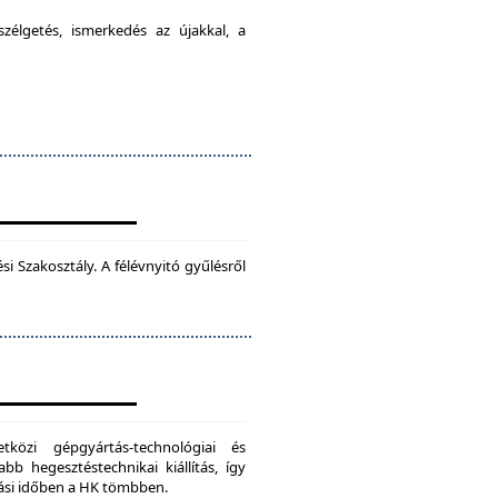
élgetés, ismerkedés az újakkal, a
 Szakosztály. A félévnyitó gyűlésről
zi gépgyártás-technológiai és
bb hegesztéstechnikai kiállítás, így
dási időben a HK tömbben.