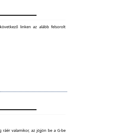
következő linken az alább felsorolt
 ráér valamikor, az jöjjön be a G-be