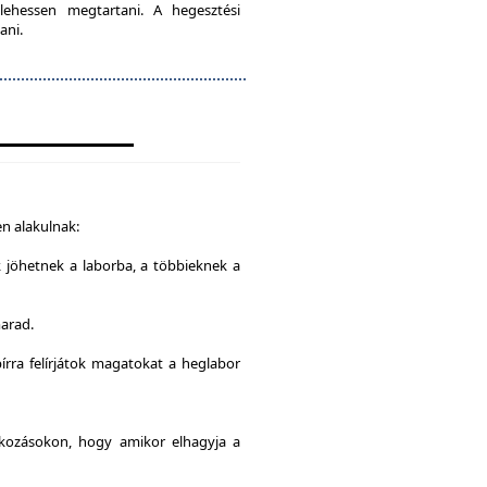
lehessen megtartani. A hegesztési
ani.
n alakulnak:
k jöhetnek a laborba, a többieknek a
marad.
írra felírjátok magatokat a heglabor
alkozásokon, hogy amikor elhagyja a