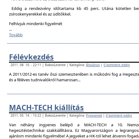
Eddig a rendezvény időtartama kb 45 perc. Utána kötetlen besz
zsíroskenyerekkel és az üdítőkkel.
Felhívjuk mindenki figyelmét
...
Tovább
Félévkezdés
2011. 08. 10. - 22:11 | BakosLevente | Kategória:
Általános
|
0 komment eddig
A 2011/2012-es tanév őszi szemeszterében is működni fog a Hegesztési
és a féléves tudnivalókról hamarosan...
MACH-TECH kiállítás
2011. 05. 14. - 15:22 | BakosLevente | Kategória:
Programok
|
0 komment eddig
Van néhány ingyenes belépő a MACH-TECH a 10. Nemzetkö
hegesztéstechnikai szakkiállításra. Ez Magyarországon a legrangosa
ajánlom mindenki figyelmébe! A jegyeket a HK-tól lehet átvenni foga