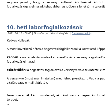
segíteni pakolni, hogy a versenyt kultúrált körülmének között 
foglalkozás úgyis elmarad, tehát abban az időben is lehet jönni takartít
10. heti laborfoglalkozások
2011. 04. 10. - 08:40 | SimonGergo | Nincs kategória. |
0 komment eddig
Kedves Kollegák!
A most következő héten a hegesztési foglalkozások a következő képpe
kedden
: csak az elektromobilokat szerelők és a versenyre gyakorló
foglalkozás elmarad.
csütörtökön
: a hegesztési foglalkozás a versenyre való tekintettel el
A versenyre (most már limitáltan) még lehet jelentkezni. Vagy a pap
ajtaján, vagy e-mail-t küldtök.
Ismét szeretnék kérni mindenkit, aki részt vesz a hegesztési fogl
terepet,
...