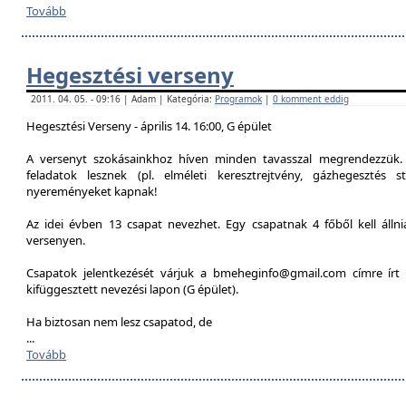
Tovább
Hegesztési verseny
2011. 04. 05. - 09:16 | Adam | Kategória:
Programok
|
0 komment eddig
Hegesztési Verseny - április 14. 16:00, G épület
A versenyt szokásainkhoz híven minden tavasszal megrendezzük. 
feladatok lesznek (pl. elméleti keresztrejtvény, gázhegesztés st
nyereményeket kapnak!
Az idei évben 13 csapat nevezhet. Egy csapatnak 4 főből kell álln
versenyen.
Csapatok jelentkezését várjuk a bmeheginfo@gmail.com címre írt 
kifüggesztett nevezési lapon (G épület).
Ha biztosan nem lesz csapatod, de
...
Tovább