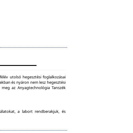
félév utolsó hegesztési foglalkozásai
szakban és nyáron nem lesz hegesztési
je meg az Anyagtechnológia Tanszék
latokat, a labort rendberakjuk, és