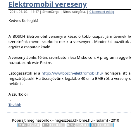
Elektromobil vereseny
2011. 04. 02. - 11:47 | SimonGergo | Nincs kategória. |
0 komment eddig
Kedves Kollegák!
A BOSCH Eletromobil versenyre készülő több csapat járművének he
szeretnénk menni szurkolni nekik a versenyen. Mindenkit buzdítok a
együtt a csapatainknak!
A verseny április 16-án, szombaton lesz Miskolcon. A program: reggel 
hazautazunk este Pestre.
Látogassatok el a
http://www.bosch-elektromobil.hu/
honlapra, itt 
regisztráljatok! Ha összejövünk legalább 40-en a BME-ről, a verseny 
nekünk.
A szurkolói
...
Tovább
Kopirájt meg hasonlók - hegesztes.ktk.bme.hu - [adam] - 2010