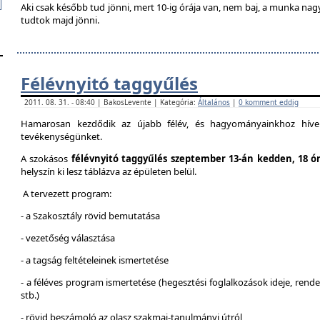
Aki csak később tud jönni, mert 10-ig órája van, nem baj, a munka na
tudtok majd jönni.
Félévnyitó taggyűlés
2011. 08. 31. - 08:40 | BakosLevente | Kategória:
Általános
|
0 komment eddig
Hamarosan kezdődik az újabb félév, és hagyományainkhoz híven
tevékenységünket.
A szokásos
félévnyitó taggyűlés szeptember 13-án kedden, 18 ó
helyszín ki lesz táblázva az épületen belül.
A tervezett program:
- a Szakosztály rövid bemutatása
- vezetőség választása
- a tagság feltételeinek ismertetése
- a féléves program ismertetése (hegesztési foglalkozások ideje, ren
stb.)
- rövid beszámoló az olasz szakmai-tanulmányi útról