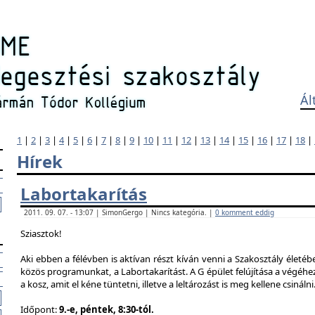
Ál
1
|
2
|
3
|
4
|
5
|
6
|
7
|
8
|
9
|
10
|
11
|
12
|
13
|
14
|
15
|
16
|
17
|
18
|
Hírek
Labortakarítás
2011. 09. 07. - 13:07 | SimonGergo | Nincs kategória. |
0 komment eddig
Sziasztok!
Aki ebben a félévben is aktívan részt kíván venni a Szakosztály életé
közös programunkat, a Labortakarítást. A G épület felújítása a végéhez
a kosz, amit el kéne tüntetni, illetve a leltározást is meg kellene csinálni
Időpont:
9.-e, péntek, 8:30-tól.