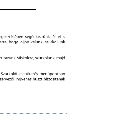
gesztésében segédkeztünk, és el is
rra, hogy jöjjön velünk, szurkoljunk
leutazunk Miskolcra, szurkolunk, majd
a Szurkolói jelentkezés menüpontban
szervezői ingyenes buszt biztosítanak