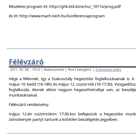
Részletes program itt: http://ghk.ktk.bme.hu/_1011ii/prog.pdf
és itt: http://www.mach-tech.hu/konferenciaprogram
Félévzáró
2011. 05. 08. - 14:53 | BakosLevente | Nincs kategória. |
0 komment eddig
Vége a félévnek, így a Szakosztály hegesztési foglalkozásainak is. A 
május 10. kedd (16-18h) és május 12. csütörtök (16-17:30). Vizsgaidő
foglalkozás. Akinek ekkor nagyon hegeszthetnékje van, az beszél
munkatársaival.
Félévzáró rendezvény:
május 12-én csütörtökön 17:30-kor befejezzük a hegesztési munká
zsíroskenyér partyt tartunk a kötetlen beszélgetés jegyében.