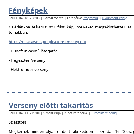
Fényképek
2011. 04. 18. - 08:03 | BakosLevente | Kategória:
Programok
|
0 komment eddig
Galériánkba felkerült sok friss kép, melyeket megtekinthettek az 
témákban.
https://picasaweb.google.com/bmeheginfo
- Dunaferr Vasmű látogatás
- Hegesztési Verseny
- Elektromobil verseny
Verseny előtti takarítás
2011. 04. 11. - 19:00 | SimonGergo | Nincs kategória. |
0 komment eddig
Sziasztok!
Megkérnék minden olyan embert, aki kedden ill. szerdán 16-20 óráig