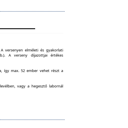
A versenyen elméleti és gyakorlati
b.). A verseny díjazottjai értékes
ia, így max. 52 ember vehet részt a
levélben, vagy a hegesztő labornál