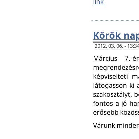
link
Körök na
2012. 03. 06. - 13
Március 7.-
megrendezésre
képviselteti 
látogasson ki 
szakosztályt, b
fontos a jó ha
erősebb közöss
Várunk mindenk