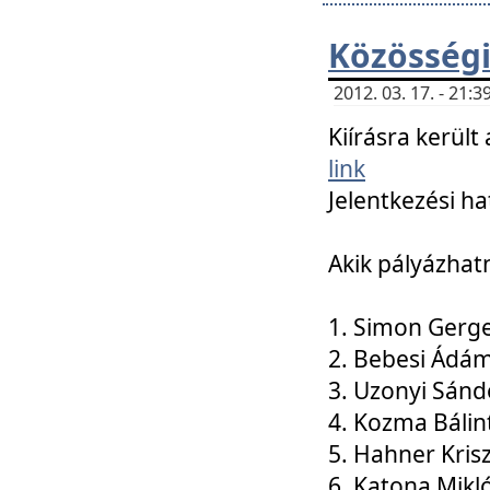
Közösségi
2012. 03. 17. - 21
Kiírásra kerül
link
Jelentkezési ha
Akik pályázhat
1. Simon Gerge
2. Bebesi Ádá
3. Uzonyi Sánd
4. Kozma Bálin
5. Hahner Kris
6. Katona Mikl