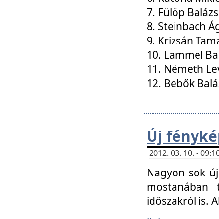
7. Fülöp Balázs
8. Steinbach Á
9. Krizsán Tam
10. Lammel Ba
11. Németh Le
12. Bebők Balá
Új fényké
2012. 03. 10. - 09
Nagyon sok új 
mostanában t
időszakról is. A