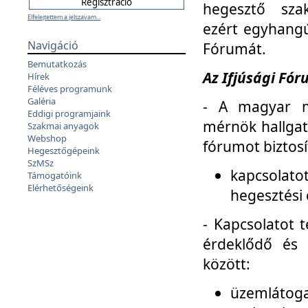
hegesztő sza
Elfelejtettem a jelszavam...
ezért egyhangú
Navigáció
Fórumát.
Bemutatkozás
Az Ifjúsági Fóru
Hírek
Féléves programunk
Galéria
- A magyar m
Eddigi programjaink
mérnök hallgat
Szakmai anyagok
Webshop
fórumot biztosí
Hegesztőgépeink
SzMSz
kapcsolat
Támogatóink
Elérhetőségeink
hegesztési 
- Kapcsolatot t
érdeklődő és 
között:
üzemlátoga