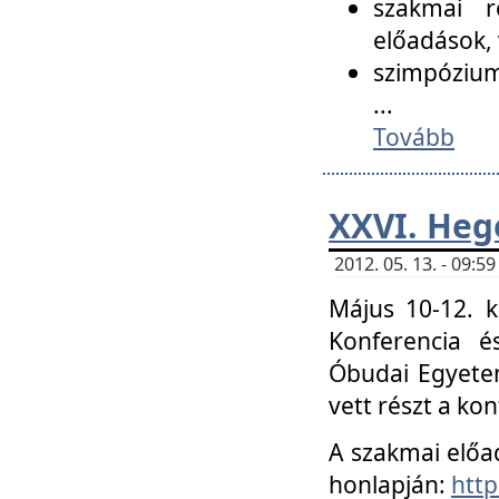
szakmai r
előadások, 
szimpózium
...
Tovább
XXVI. Heg
2012. 05. 13. - 09:
Május 10-12. k
Konferencia é
Óbudai Egyetem
vett részt a ko
A szakmai előa
honlapján:
http