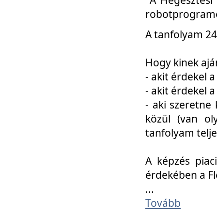
robotprogramo
A tanfolyam 24
Hogy kinek ajá
- akit érdekel 
- akit érdekel
- aki szeretne 
közül (van ol
tanfolyam telje
A képzés piac
érdekében a F
...
Tovább