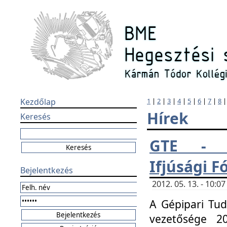
Kezdőlap
1
|
2
|
3
|
4
|
5
|
6
|
7
|
8
Hírek
Keresés
GTE - H
Ifjúsági 
Bejelentkezés
2012. 05. 13. - 10:
A Gépipari Tu
vezetősége 20