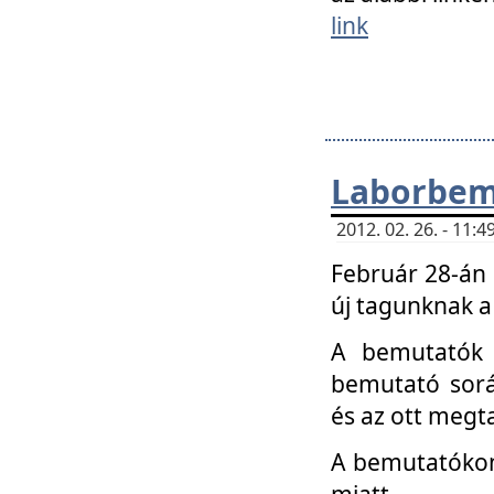
link
Laborbem
2012. 02. 26. - 11:
Február 28-án
új tagunknak a
A bemutatók 
bemutató sorá
és az ott megta
A bemutatókon 
miatt.