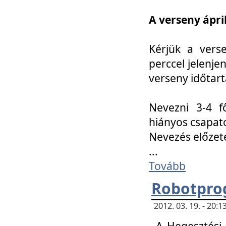
A verseny ápril
Kérjük a vers
perccel jelenje
verseny időtar
Nevezni 3-4 f
hiányos csapat
Nevezés előze
...
Tovább
Robotpro
2012. 03. 19. - 20:
A Hegesztési S