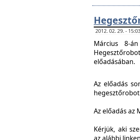
Hegesztőr
2012. 02. 29. - 15:
Március 8-án
Hegesztőrobo
előadásában.
Az előadás so
hegesztőroboto
Az előadás az 
Kérjük, aki sz
az alábbi linken