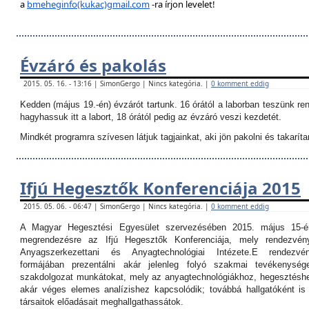
a
bmeheginfo(kukac)gmail.com
-ra írjon levelet!
Évzáró és pakolás
2015. 05. 16. - 13:16 | SimonGergo | Nincs kategória. |
0 komment eddig
Kedden (május 19.-én) évzárót tartunk. 16 órától a laborban teszünk re
hagyhassuk itt a labort, 18 órától pedig az évzáró veszi kezdetét.
Mindkét programra szívesen látjuk tagjainkat, aki jön pakolni és takarítan
Ifjú Hegesztők Konferenciája 2015
2015. 05. 06. - 06:47 | SimonGergo | Nincs kategória. |
0 komment eddig
A Magyar Hegesztési Egyesület szervezésében 2015. május 15-é
megrendezésre az Ifjú Hegesztők Konferenciája, mely rendezvé
Anyagszerkezettani és Anyagtechnológiai Intézete.
E rendezvé
formájában prezentálni akár jelenleg folyó szakmai tevékenység
szakdolgozat munkátokat, mely az anyagtechnológiákhoz, hegesztéshe
akár véges elemes analízishez kapcsolódik; továbbá hallgatóként i
társaitok előadásait meghallgathassátok.