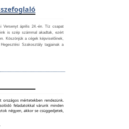
sszefoglaló
i Versenyt április 24.-én. Tíz csapat
óink is szép számmal akadtak, ezért
en. Köszönjük a cégek képviselőinek,
egesztési Szakosztály tagjainak a
mét országos mértetekben rendezünk.
csolódó feladatokkal várunk minden
ytok négyen, akkor se csüggedjetek,
.