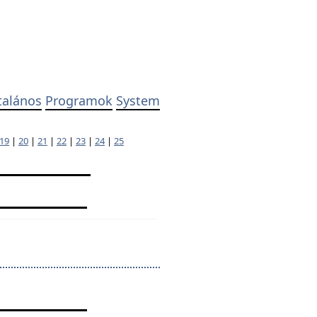
talános
Programok
System
19
|
20
|
21
|
22
|
23
|
24
|
25