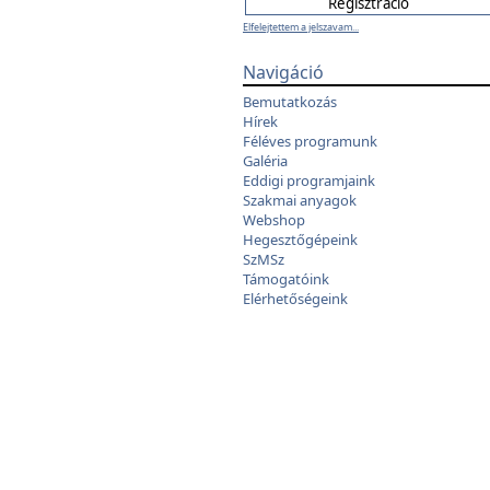
Elfelejtettem a jelszavam...
Navigáció
Bemutatkozás
Hírek
Féléves programunk
Galéria
Eddigi programjaink
Szakmai anyagok
Webshop
Hegesztőgépeink
SzMSz
Támogatóink
Elérhetőségeink