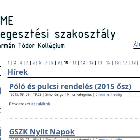
Ál
1
|
2
|
3
|
4
|
5
|
6
|
7
|
8
|
9
|
10
|
11
|
12
|
13
|
14
|
15
|
16
|
17
|
18
|
Hírek
Póló és pulcsi rendelés (2015 ősz)
2015. 09. 09. - 19:29 | SimonGergo | Nincs kategória. |
0 komment eddig
Részleteket
itt találtok.
GSZK Nyílt Napok
2015. 09. 07. - 08:46 | SimonGergo | Nincs kategória. |
0 komment eddig