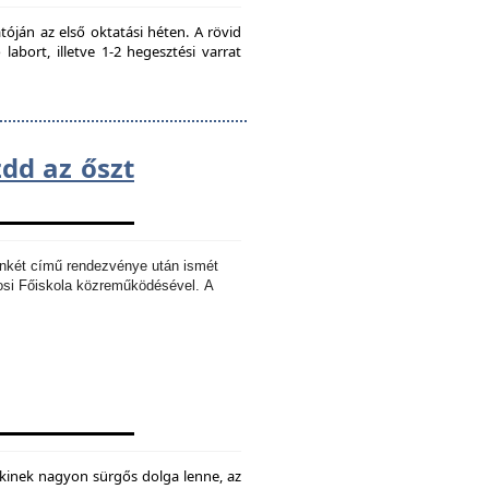
ján az első oktatási héten. A rövid
bort, illetve 1-2 hegesztési varrat
zdd az őszt
Ankét című rendezvénye után ismét
osi Főiskola közreműködésével.
A
kinek nagyon sürgős dolga lenne, az