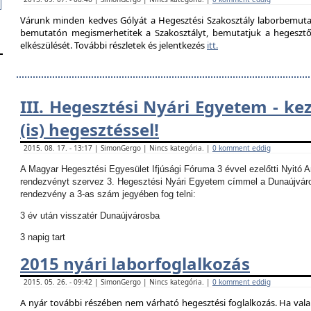
Várunk minden kedves Gólyát a Hegesztési Szakosztály laborbemutató
bemutatón megismerhetitek a Szakosztályt, bemutatjuk a hegesztő la
elkészülését. További részletek és jelentkezés
itt.
III. Hegesztési Nyári Egyetem - ke
(is) hegesztéssel!
2015. 08. 17. - 13:17 | SimonGergo | Nincs kategória. |
0 komment eddig
A Magyar Hegesztési Egyesület Ifjúsági Fóruma 3 évvel ezelőtti Nyitó 
rendezvényt szervez 3. Hegesztési Nyári Egyetem címmel a Dunaújvár
rendezvény a 3-as szám jegyében fog telni:
3 év után visszatér Dunaújvárosba
3 napig tart
2015 nyári laborfoglalkozás
2015. 05. 26. - 09:42 | SimonGergo | Nincs kategória. |
0 komment eddig
A nyár további részében nem várható hegesztési foglalkozás.
Ha vala