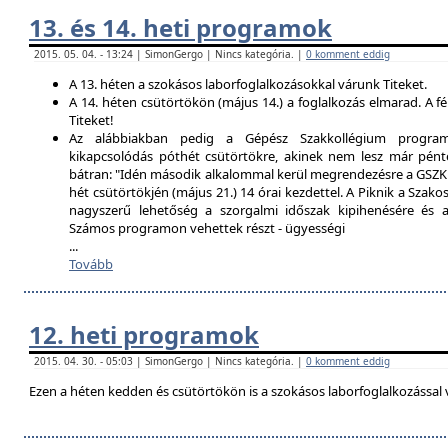
13. és 14. heti programok
2015. 05. 04. - 13:24 | SimonGergo | Nincs kategória. |
0 komment eddig
A 13. héten a szokásos laborfoglalkozásokkal várunk Titeket.
A 14. héten csütörtökön (május 14.) a foglalkozás elmarad. A f
Titeket!
Az alábbiakban pedig a Gépész Szakkollégium programfe
kikapcsolódás póthét csütörtökre, akinek nem lesz már pént
bátran: "Idén második alkalommal kerül megrendezésre a GSZK 
hét csütörtökjén (május 21.) 14 órai kezdettel. A Piknik a Szako
nagyszerű lehetőség a szorgalmi időszak kipihenésére és a 
Számos programon vehettek részt - ügyességi
...
Tovább
12. heti programok
2015. 04. 30. - 05:03 | SimonGergo | Nincs kategória. |
0 komment eddig
Ezen a héten kedden és csütörtökön is a szokásos laborfoglalkozással 