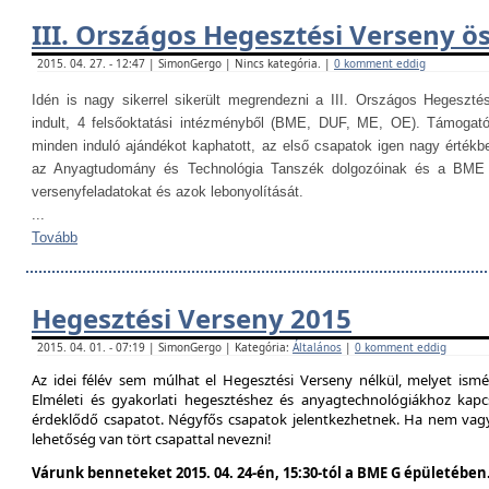
III. Országos Hegesztési Verseny ö
2015. 04. 27. - 12:47 | SimonGergo | Nincs kategória. |
0 komment eddig
Idén is nagy sikerrel sikerült megrendezni a III. Országos Hegesztés
indult, 4 felsőoktatási intézményből (BME, DUF, ME, OE). Támogat
minden induló ajándékot kaphatott, az első csapatok igen nagy értékb
az Anyagtudomány és Technológia Tanszék dolgozóinak és a BME H
versenyfeladatokat és azok lebonyolítását.
...
Tovább
Hegesztési Verseny 2015
2015. 04. 01. - 07:19 | SimonGergo | Kategória:
Általános
|
0 komment eddig
Az idei félév sem múlhat el Hegesztési Verseny nélkül, melyet is
Elméleti és gyakorlati hegesztéshez és anyagtechnológiákhoz kap
érdeklődő csapatot. Négyfős csapatok jelentkezhetnek. Ha nem vag
lehetőség van tört csapattal nevezni!
Várunk benneteket 2015. 04. 24-én, 15:30-tól a BME G épületében