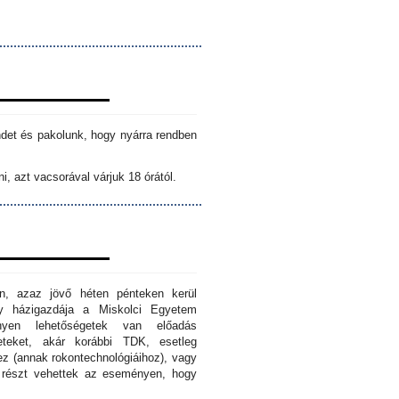
ndet és pakolunk, hogy nyárra rendben
i, azt vacsorával várjuk 18 órától.
n, azaz jövő héten pénteken kerül
ny házigazdája a Miskolci Egyetem
nyen lehetőségetek van előadás
eteket, akár korábbi TDK, esetleg
z (annak rokontechnológiáihoz), vagy
s részt vehettek az eseményen, hogy