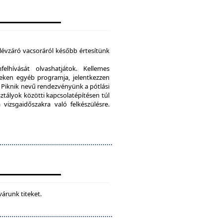
élévzáró vacsoráról később értesítünk
lhívását olvashatjátok. Kellemes
eken egyéb programja, jelentkezzen
Piknik nevű rendezvényünk a pótlási
sztályok közötti kapcsolatépítésen túl
vizsgaidőszakra való felkészülésre.
várunk titeket.