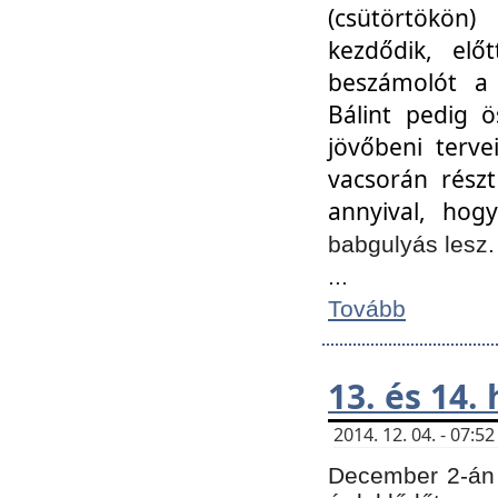
(csütörtökön
kezdődik, elő
beszámolót a 
Bálint pedig ö
jövőbeni terve
vacsorán részt
annyival, hogy
babgulyás lesz
...
Tovább
13. és 14.
2014. 12. 04. - 07:
December 2-án 