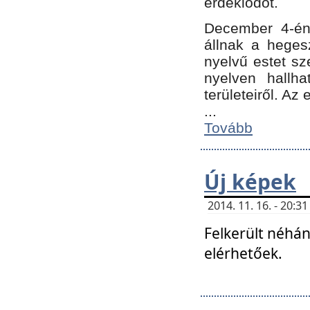
érdeklődőt.
December 4-én
állnak a hegesz
nyelvű estet sz
nyelven hallh
területeiről. A
...
Tovább
Új képek
2014. 11. 16. - 20:
Felkerült néhán
elérhetőek.