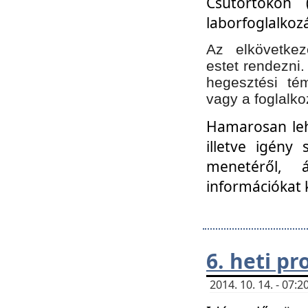
Csütörtökön 
laborfoglalkozá
Az elkövetke
estet rendezni
hegesztési té
vagy a foglalko
Hamarosan lehe
illetve igény
menetéről, á
információkat 
6. heti p
2014. 10. 14. - 07