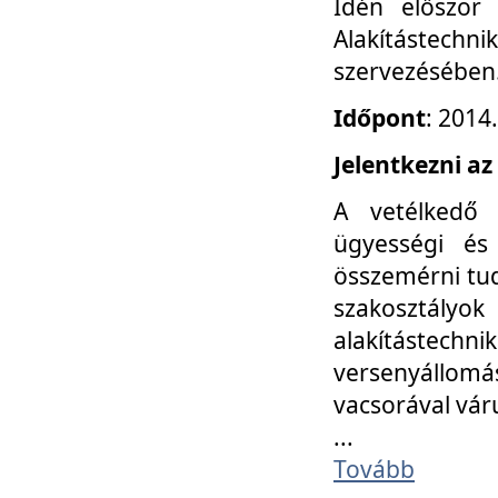
Idén először
Alakítástechni
szervezésében
Időpont
: 2014
Jelentkezni az
A vetélkedő 
ügyességi és
összemérni tud
szakosztályok 
alakítástec
versenyállom
vacsorával vár
...
Tovább