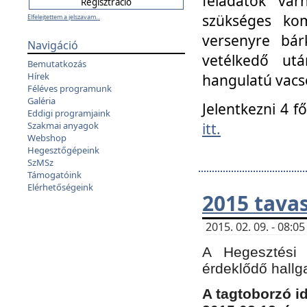
feladatok vá
szükséges kom
Elfelejtettem a jelszavam...
versenyre bár
Navigáció
vetélkedő ut
Bemutatkozás
Hírek
hangulatú vacso
Féléves programunk
Galéria
Jelentkezni 4 f
Eddigi programjaink
itt.
Szakmai anyagok
Webshop
Hegesztőgépeink
SzMSz
Támogatóink
Elérhetőségeink
2015 tavas
2015. 02. 09. - 08:
A Hegesztési 
érdeklődő hallg
A tagtoborzó i