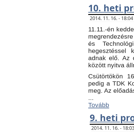
10. heti 
2014. 11. 16. - 18:
11.11.-én kedde
megrendezésre 
és Technológ
hegesztéssel k
adnak elő. Az o
között nyitva ál
Csütörtökön 16
pedig a TDK Kon
meg. Az előadá
...
Tovább
9. heti p
2014. 11. 16. - 18