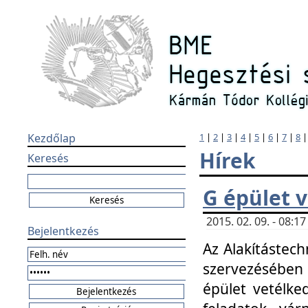
Kezdőlap
1
|
2
|
3
|
4
|
5
|
6
|
7
|
8
Hírek
Keresés
G épület 
2015. 02. 09. - 08:
Bejelentkezés
Az Alakítástech
szervezésében
épület vetélke