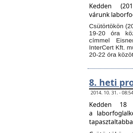
Kedden (201
várunk laborfo
Csütörtökön (20
19-20 óra kö
címmel Eisne
InterCert Kft. 
20-22 óra közöt
8. heti p
2014. 10. 31. - 08
Kedden 18 ó
a laborfoglal
tapasztaltabba