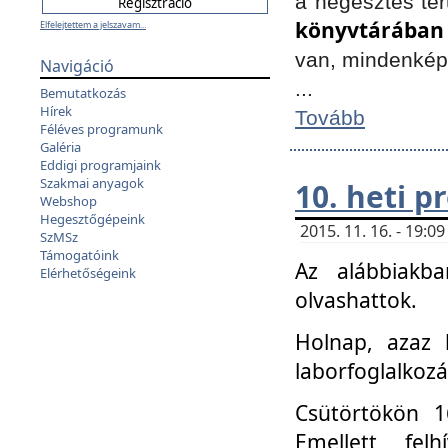
a hegesztés ter
könyvtárában
Elfelejtettem a jelszavam...
van, mindenké
Navigáció
...
Bemutatkozás
Hírek
Tovább
Féléves programunk
Galéria
Eddigi programjaink
Szakmai anyagok
10. heti 
Webshop
Hegesztőgépeink
2015. 11. 16. - 19:
SzMSz
Támogatóink
Az alábbiakb
Elérhetőségeink
olvashattok.
Holnap, azaz 
laborfoglalkozá
Csütörtökön 16
Emellett fe