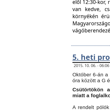
elől 12:30-kor,
van kedve, cs
környékén érün
Magyarországo
vágóberendezé
5. heti p
2015. 10. 06. - 06:
Október 6-án a 
óra között a G 
Csütörtökön a
miatt a foglal
A rendelt póló