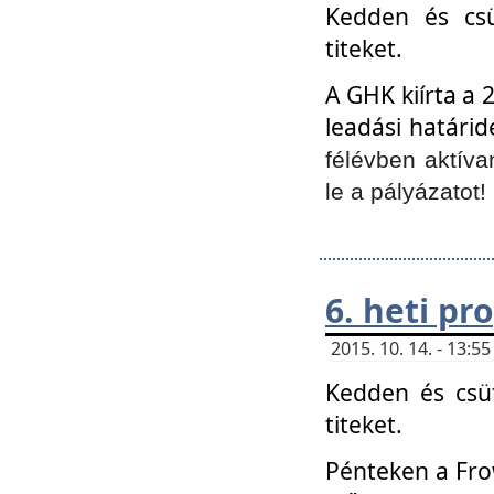
Kedden és csü
titeket.
A GHK kiírta a 
leadási határid
félévben aktíva
le a pályázatot!
6. heti p
2015. 10. 14. - 13:
Kedden és csüt
titeket.
Pénteken a Frow