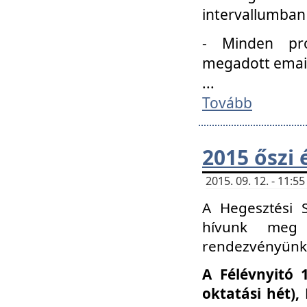
intervallumban
- Minden pro
megadott email 
...
Tovább
2015 őszi 
2015. 09. 12. - 11:
A Hegesztési S
hívunk meg 
rendezvényünk
A Félévnyitó 
oktatási hét)