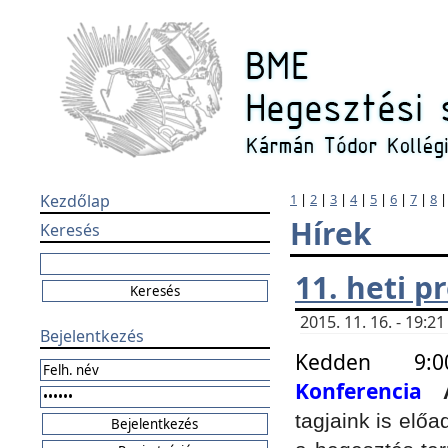
Kezdőlap
1
|
2
|
3
|
4
|
5
|
6
|
7
|
8
Hírek
Keresés
11. heti 
2015. 11. 16. - 19:
Bejelentkezés
Kedden 9:
Konferencia
tagjaink is elő