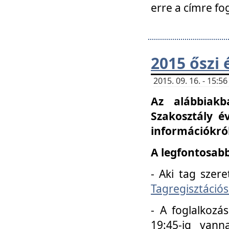
erre a címre fo
2015 őszi 
2015. 09. 16. - 15:
Az alábbiakb
Szakosztály é
információkról
A legfontosabb
- Aki tag szere
Tagregisztációs
- A foglalkozá
19:45-ig vann