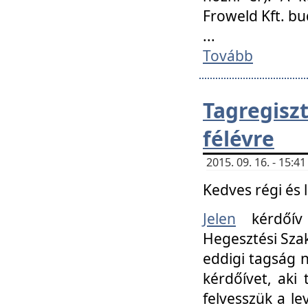
Froweld Kft. bu
...
Tovább
Tagregis
félévre
2015. 09. 16. - 15:
Kedves régi és 
Jelen
kérdőív 
Hegesztési Szak
eddigi tagság n
kérdőívet, aki
felvesszük a le