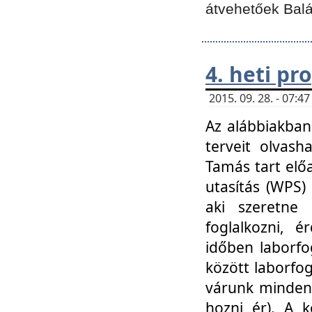
átvehetőek Balá
4. heti p
2015. 09. 28. - 07:
Az alábbiakban 
terveit olvash
Tamás tart elő
utasítás (WPS)
aki szeretne k
foglalkozni, 
időben laborfo
között laborfog
várunk mindenk
hozni ér). A 