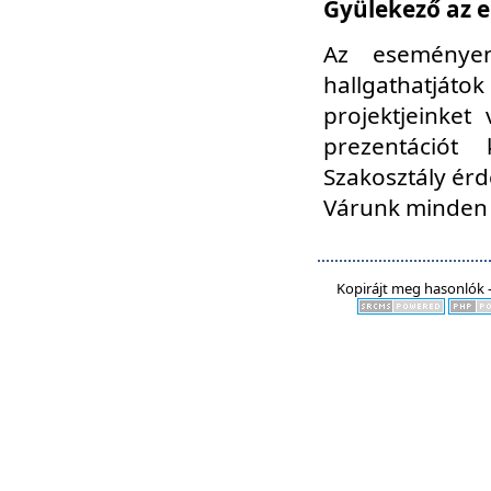
Gyülekező az e
Az eseményen
hallgathatjáto
projektjeinket
prezentációt
Szakosztály ér
Várunk minden 
Kopirájt meg hasonlók -