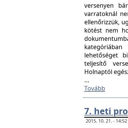
versenyen bár
varratoknál ne
ellenőrizzük, u
kötést nem hoz
dokumentumban 
kategóriába
lehetőséget bi
teljesítő ver
Holnaptól egés
...
Tovább
7. heti p
2015. 10. 21. - 14: