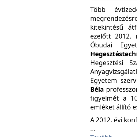
Több évtize
megrendezésr
kitekintésű á
ezelőtt 2012.
Óbudai Egy
Hegesztéstechn
Hegesztési Sz
Anyagvizsgála
Egyetem szerv
Béla
professzor
figyelmét a 10
emléket állító
A 2012. évi ko
...