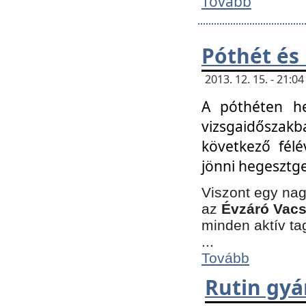
Tovább
Póthét és
2013. 12. 15. - 21:
A póthéten he
vizsgaidőszak
következő félé
jönni hegesztge
Viszont egy nag
az
Évzáró Vacs
minden aktív ta
...
Tovább
Rutin gyá