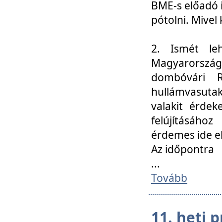
BME-s előadó i
pótolni. Mivel 
2. Ismét le
Magyarország
dombóvári R
hullámvasuta
valakit érdek
felújításáh
érdemes ide el
Az időpontra
...
Tovább
11. heti