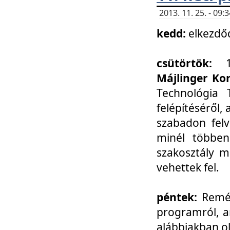
2013. 11. 25. - 09
kedd:
elkezdő
csütörtök:
Májlinger Ko
Technológia 
felépítéséről,
szabadon felv
minél többen
szakosztály m
vehettek fel.
péntek:
Remél
programról, a
alábbiakban ol