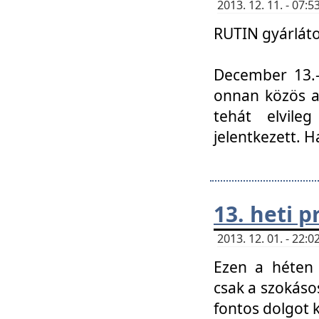
2013. 12. 11. - 07
RUTIN gyárláto
December 13.-á
onnan közös a
tehát elvile
jelentkezett. H
13. heti 
2013. 12. 01. - 22
Ezen a héten
csak a szokáso
fontos dolgot 