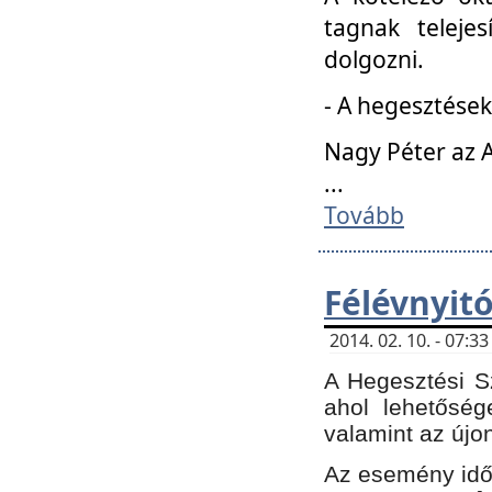
tagnak teleje
dolgozni.
- A hegesztések
Nagy Péter az A
...
Tovább
Félévnyit
2014. 02. 10. - 07:
A Hegesztési Sz
ahol lehetőség
valamint az újo
Az esemény időp