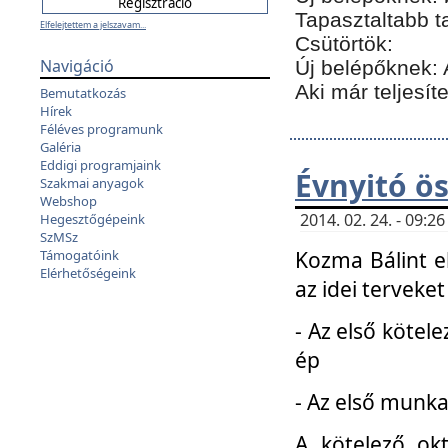
Tapasztaltabb t
Elfelejtettem a jelszavam...
Csütörtök:
Navigáció
Új belépőknek: 
Aki már teljesít
Bemutatkozás
Hírek
Féléves programunk
Galéria
Eddigi programjaink
Évnyitó ö
Szakmai anyagok
Webshop
2014. 02. 24. - 09:
Hegesztőgépeink
SzMSz
Kozma Bálint el
Támogatóink
Elérhetőségeink
az idei terveket
- Az első kötele
ép
- Az első munka
A kötelező ok