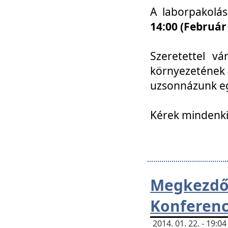
A laborpakolá
14:00 (Február
Szeretettel vá
környezetének
uzsonnázunk eg
Kérek mindenki
Megkezd
Konferenc
2014. 01. 22. - 19: