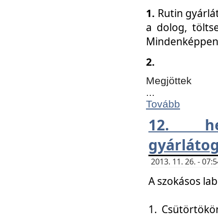
1.
Rutin gyárlá
a dolog, tölts
Mindenképpen 
2.
Megjöttek
...
Tovább
12. h
gyárlátog
2013. 11. 26. - 07
A szokásos lab
1. Csütörtökö