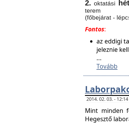
2.
hé
oktatási
terem
(főbejárat - lépc
Fontos
:
az eddigi 
jeleznie ke
...
Tovább
Laborpako
2014. 02. 03. - 12:
Mint minden f
Hegesztő labor