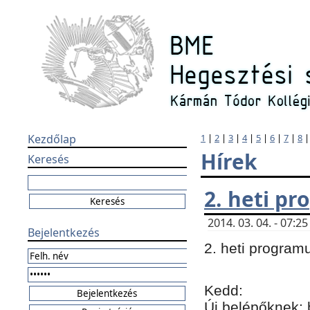
Kezdőlap
1
|
2
|
3
|
4
|
5
|
6
|
7
|
8
Hírek
Keresés
2. heti p
2014. 03. 04. - 07:
Bejelentkezés
2. heti program
Kedd:
Új belépőknek: 