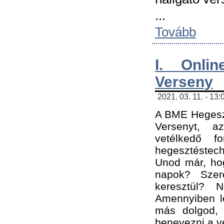
...
Tovább
I. Onli
Verseny
2021. 03. 11. - 13:
A BME Hegeszt
Versenyt, a
vetélkedő f
hegesztéstec
Unod már, hog
napok? Szer
keresztül? 
Amennyiben le
más dolgod,
benevezni a ve