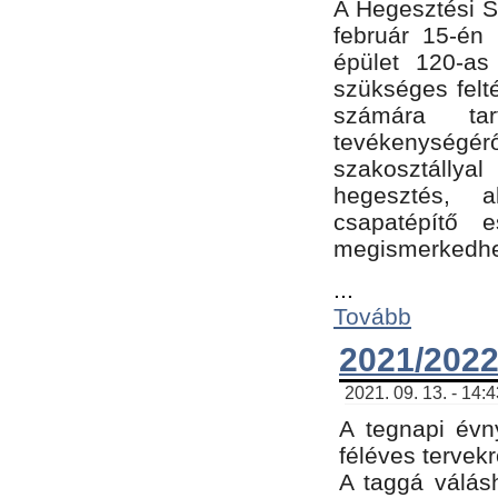
A Hegesztési Sz
február 15-én 
épület 120-a
szükséges felt
számára tar
tevékenységéről
szakosztálly
hegesztés, 
csapatépítő e
megismerkedhet
...
Tovább
2021/2022
2021. 09. 13. - 14:
A tegnapi évny
féléves tervekr
A taggá válásh