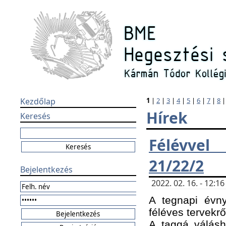
Kezdőlap
1
|
2
|
3
|
4
|
5
|
6
|
7
|
8
Hírek
Keresés
Félévvel
21/22/2
Bejelentkezés
2022. 02. 16. - 12:
A tegnapi évny
féléves tervekrő
A taggá válásho