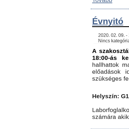
Évnyitó
    2020. 02. 09. - 19:30 | SimonGergo | 

    Nincs kategória
A szakosztá
18:00-ás ke
hallhattok ma
előadások id
szükséges fe
Helyszín: G
Laborfoglalk
számára akik