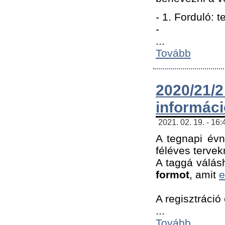
- 1. Forduló: 
-
...
Tovább
2020/21
informác
2021. 02. 19. - 16
A tegnapi évn
féléves tervek
A taggá válásh
formot
, amit
e
A regisztráció 
...
Tovább