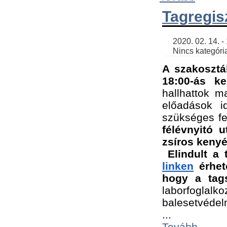
Tagregis
    2020. 02. 14. - 18:56 | SimonGergo | 

    Nincs kategória
A szakosztá
18:00-ás ke
hallhattok ma
előadások id
szükséges fe
félévnyitó u
zsíros kenyé
Elindult a 
linken
 érhet
hogy a tags
laborfogla
balesetvédel
...
Tovább