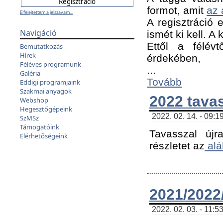
formot, amit
az 
Elfelejtettem a jelszavam...
A regisztráció e
Navigáció
ismét ki kell. A
Ettől a félév
Bemutatkozás
Hírek
érdekében,
Féléves programunk
...
Galéria
Tovább
Eddigi programjaink
Szakmai anyagok
2022 tava
Webshop
Hegesztőgépeink
2022. 02. 14. - 09:1
SzMSz
Támogatóink
Tavasszal újr
Elérhetőségeink
részletet az
alá
2021/2022/
2022. 02. 03. - 11:5