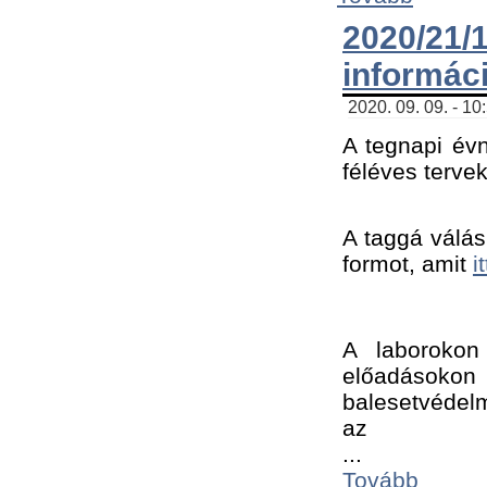
2020/21
informác
2020. 09. 09. - 10
A tegnapi évn
féléves tervek
A taggá válásh
formot, amit 
i
A laborokon 
előadásokon 
balesetvédelm
az ﻿
...
Tovább