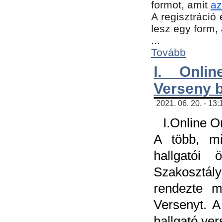
formot, amit
az
A regisztráció 
lesz egy form,
...
Tovább
I. Onli
Verseny 
2021. 06. 20. - 13
I.Online 
A több, mi
hallgatói
Szakosztál
rendezte m
Versenyt. A
hallgató ve