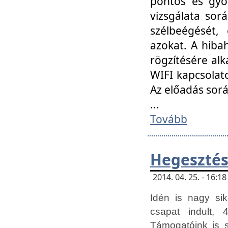
pontos és gyor
vizsgálata so
szélbeégését, 
azokat. A hibah
rögzítésére alk
WIFI kapcsolat
Az előadás sor
...
Tovább
Hegesztés
2014. 04. 25. - 16:
Idén is nagy sik
csapat indult, 
Támogatóink is 