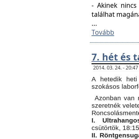
- Akinek nincs
találhat magán
...
Tovább
7. hét és 
2014. 03. 24. - 20:
A hetedik heti
szokásos labor
Azonban van n
szeretnék velet
Roncsolásmente
I. Ultrahang
csütörtök, 18:15
II. Röntgensug