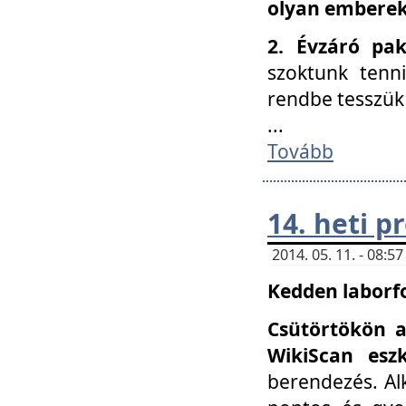
olyan embereke
2. Évzáró pa
szoktunk tenn
rendbe tesszü
...
Tovább
14. heti 
2014. 05. 11. - 08:
Kedden laborfo
Csütörtökön a
WikiScan eszk
berendezés. Al