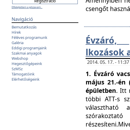
Amennyiben nem
csengőt haszná
Elfelejtettem a jelszavam...
Navigáció
Bemutatkozás
Hírek
Évzáró, 
Féléves programunk
Galéria
Eddigi programjaink
lkozások 
Szakmai anyagok
Webshop
2014. 05. 17. - 11:
Hegesztőgépeink
SzMSz
1. Évzáró vac
Támogatóink
Elérhetőségeink
május 21.-én 
épületben
. It
többi ATT-s sz
választható 
szórakoztató
részesíteni.Miv