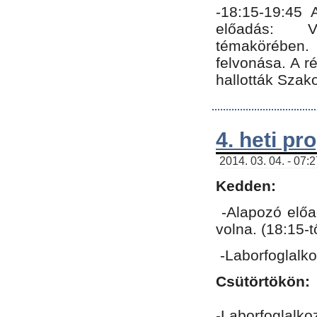
-18:15-19:45
előadás: Vo
témakörében.
felvonása. A 
hallották Szako
4. heti p
2014. 03. 04. - 07:
Kedden:
-Alapozó előa
volna. (18:15-
-Laborfoglalk
Csütörtökön:
-Laborfoglalko