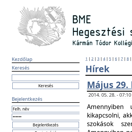
Kezdőlap
1
|
2
|
3
|
4
|
5
|
6
|
7
|
8
Hírek
Keresés
Május 29.
2014. 05. 28. - 07:
Bejelentkezés
Amennyiben u
kikapcsolni, ak
szokások sze