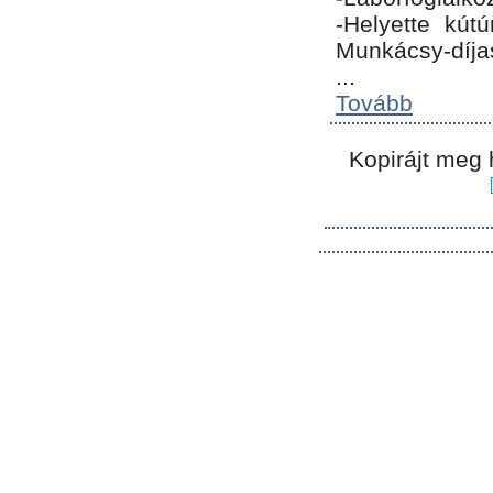
-Helyette kút
Munkácsy-díja
...
Tovább
Kopirájt meg 