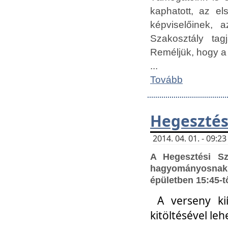
kaphatott, az e
képviselőinek,
Szakosztály tag
Reméljük, hogy a
...
Tovább
Hegesztés
2014. 04. 01. - 09:
A Hegesztési S
hagyományosnak 
épületben 15:45-t
A verseny ki
kitöltésével leh