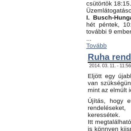
csütörtök 18:15
Üzemlátogatáso
I. Busch-Hung
hét péntek, 10
további 9 embe
...
Tovább
Ruha rend
2014. 03. 11. - 11:5
Eljött egy úja
van szükségünk
mint az elmúlt
Újítás, hogy e
rendelések
keressétek.
Itt megtalálhat
is könnyen kii