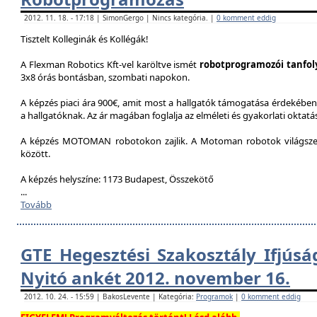
2012. 11. 18. - 17:18 | SimonGergo | Nincs kategória. |
0 komment eddig
Tisztelt Kolleginák és Kollégák!
A Flexman Robotics Kft-vel karöltve ismét
robotprogramozói tanfo
3x8 órás bontásban, szombati napokon.
A képzés piaci ára 900€, amit most a hallgatók támogatása érdekében 
a hallgatóknak. Az ár magában foglalja az elméleti és gyakorlati oktatást
A képzés MOTOMAN robotokon zajlik. A Motoman robotok világszer
között.
A képzés helyszíne: 1173 Budapest, Összekötő
...
Tovább
GTE Hegesztési Szakosztály Ifjúsá
Nyitó ankét 2012. november 16.
2012. 10. 24. - 15:59 | BakosLevente | Kategória:
Programok
|
0 komment eddig