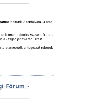
lyam
ot indítunk. A tanfolyam 24 órás,
a Flexman Robotics 50.000Ft-ért tart
, a vizsgadíjat és a tanusítást.
te piacvezetők a hegesztő robotok
gi Fórum -