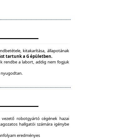
ndbetétele, kitakarítása, állapotának
tást tartunk a G épületben.
ük rendbe a labort, addig nem fogjuk
be nyugodtan.
g vezető robotgyártó cégének hazai
i tagozatos hallgatói számára igénybe
 tanfolyam eredményes