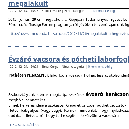
megalakult
2012. 12. 13. - 15:26 | BakosLevente | Nincs kategória. |
0 komment eddig
2012. június 29-én megalakult a Gépipari Tudományos Egyesület H
Fóruma. Az Ifjúsági Fórum programjairól, jövőbeli terveiről ajánlunk f
http://news.uni-obuda.hu/articles/2012/11/26/megalakult-a-hegesztesi
Évzáró vacsora és pótheti laborfog
2012. 12. 05. - 20:21 | SimonGergo | Nincs kategória. |
0 komment eddig
Póthéten NINCSENEK
laborfoglalkozások, holnap lesz az utolsó idén
évzáró karácson
Szakosztályunk idén is megtartja szokásos
meghívni benneteket.
Ennek helye és ideje a szokásos: G épület öntöde, póthét csütörtök (d
illetve babgulyás (vagy-vagy). Kérnék mindenkit, hogy nyilatkozz
dudliban, illetve arról, hogy tud-e segíteni felkészülni a vacsorára!
link a szavazáshoz