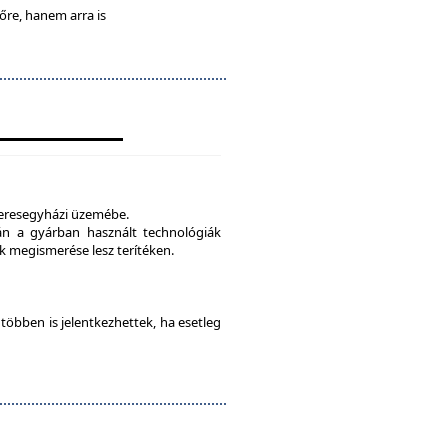
lőre, hanem arra is
veresegyházi üzemébe.
tán a gyárban használt technológiák
 megismerése lesz terítéken.
e többen is jelentkezhettek, ha esetleg