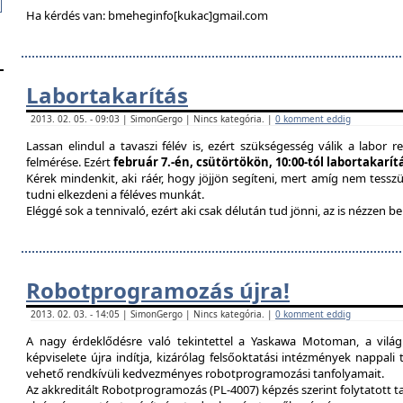
Ha kérdés van: bmeheginfo[kukac]gmail.com
Labortakarítás
2013. 02. 05. - 09:03 | SimonGergo | Nincs kategória. |
0 komment eddig
Lassan elindul a tavaszi félév is, ezért szükségesség válik a labor re
felmérése. Ezért
február 7.-én, csütörtökön, 10:00-tól labortakarí
Kérek mindenkit, aki ráér, hogy jöjjön segíteni, mert amíg nem tessz
tudni elkezdeni a féléves munkát.
Eléggé sok a tennivaló, ezért aki csak délután tud jönni, az is nézzen 
Robotprogramozás újra!
2013. 02. 03. - 14:05 | SimonGergo | Nincs kategória. |
0 komment eddig
A nagy érdeklődésre való tekintettel a Yaskawa Motoman, a vilá
képviselete újra indítja, kizárólag felsőoktatási intézmények nappal
vehető rendkívüli kedvezményes robotprogramozási tanfolyamait.
Az akkreditált Robotprogramozás (PL-4007) képzés szerint folytatott