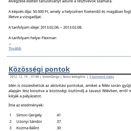
elvégzése esetén tanúsítványt adunk a résztvevők számára.
A képzés díja: 50 000 Ft, amely a helyszínen fizetendő és magában foglal
illetve a vizsgadíjat.
A tanfolyam ideje: 2013.02.06. – 2013.02.08.
A tanfolyam helye: Flexman
...
Tovább
Közösségi pontok
2012. 12. 19. - 07:48 | SimonGergo | Nincs kategória. |
0 komment eddig
Idén is összesítettük az aktivitási pontokat, amiket a félév során gyű
alapján lesz kiosztva a közösségi ösztöndíj a tavaszi félévben, erről
kiírják a pályázatot.
Íme az eredmények:
1
Simon Gergely
41
2
Uzonyi Sándor
37
3
Kozma Bálint
30