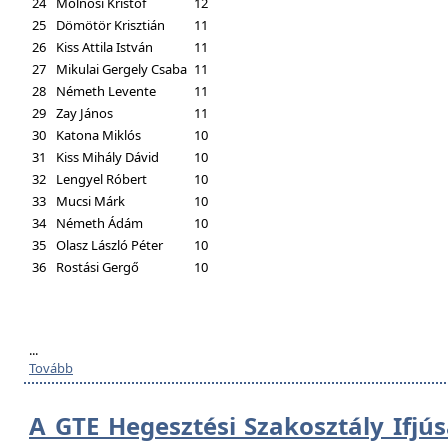
24
Molnosi Kristóf
12
25
Dömötör Krisztián
11
26
Kiss Attila István
11
27
Mikulai Gergely Csaba
11
28
Németh Levente
11
29
Zay János
11
30
Katona Miklós
10
31
Kiss Mihály Dávid
10
32
Lengyel Róbert
10
33
Mucsi Márk
10
34
Németh Ádám
10
35
Olasz László Péter
10
36
Rostási Gergő
10
...
Tovább
A GTE Hegesztési Szakosztály Ifjú