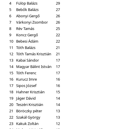
4
Fülöp Balázs
29
5
Bebők Balázs
27
6
Abonyi Gergő
26
7
Várkonyi Zsombor
26
8
Rév Tamás
25
9
Koncz Gergő
22
10
Bebesi Ádám
22
11
Tóth Balázs
21
12
Tóth Tamás Krisztián
21
13
Kabai Sándor
17
14
Magyar Bálint István
17
15
Tóth Ferenc
17
16
Kurucz Imre
16
17
Sipos József
16
18
Hahner Krisztián
15
19
Jáger Dávid
14
20
Teszéri Krisztián
14
21
Böröczky péter
13
22
Szakál György
13
23
Kakuk Zoltán
12