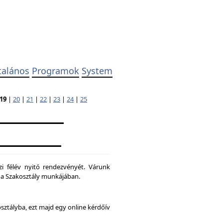
talános
Programok
System
19
|
20
|
21
|
22
|
23
|
24
|
25
zi félév nyitó rendezvényét. Várunk
ni a Szakosztály munkájában.
osztályba, ezt majd egy online kérdőív