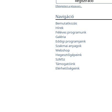
Elfelejtettem a jelszavam...
Navigáció
Bemutatkozás
Hírek
Féléves programunk
Galéria
Eddigi programjaink
Szakmai anyagok
Webshop
Hegesztőgépeink
SzMSz
Támogatóink
Elérhetőségeink