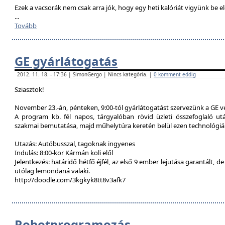
Ezek a vacsorák nem csak arra jók, hogy egy heti kalóriát vigyünk be e
...
Tovább
GE gyárlátogatás
2012. 11. 18. - 17:36 | SimonGergo | Nincs kategória. |
0 komment eddig
Sziasztok!
November 23.-án, pénteken, 9:00-tól gyárlátogatást szervezünk a GE 
A program kb. fél napos, tárgyalóban rövid üzleti összefoglaló u
szakmai bemutatása, majd műhelytúra keretén belül ezen technológiák
Utazás: Autóbusszal, tagoknak ingyenes
Indulás: 8:00-kor Kármán koli elől
Jelentkezés: határidő hétfő éjfél, az első 9 ember lejutása garantált, d
utólag lemondaná valaki.
http://doodle.com/3kgkyk8tt8v3afk7
Robotprogramozás