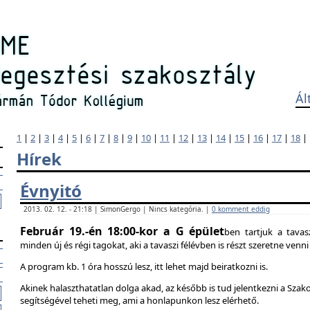
Ál
1
|
2
|
3
|
4
|
5
|
6
|
7
|
8
|
9
|
10
|
11
|
12
|
13
|
14
|
15
|
16
|
17
|
18
|
Hírek
Évnyitó
2013. 02. 12. - 21:18 | SimonGergo | Nincs kategória. |
0 komment eddig
Február 19.-én 18:00-kor a G épület
ben tartjuk a tavas
minden új és régi tagokat, aki a tavaszi félévben is részt szeretne ven
A program kb. 1 óra hosszú lesz, itt lehet majd beiratkozni is.
Akinek halaszthatatlan dolga akad, az később is tud jelentkezni a Szak
segítségével teheti meg, ami a honlapunkon lesz elérhető.