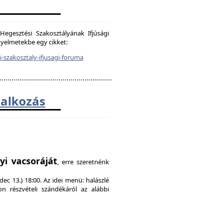
egesztési Szakosztályának Ifjúsági
igyelmetekbe egy cikket:
-szakosztaly-ifjusagi-foruma
lalkozás
!
yi vacsoráját
, erre szeretnénk
ec 13.) 18:00. Az idei menü: halászlé
on részvételi szándékáról az alábbi