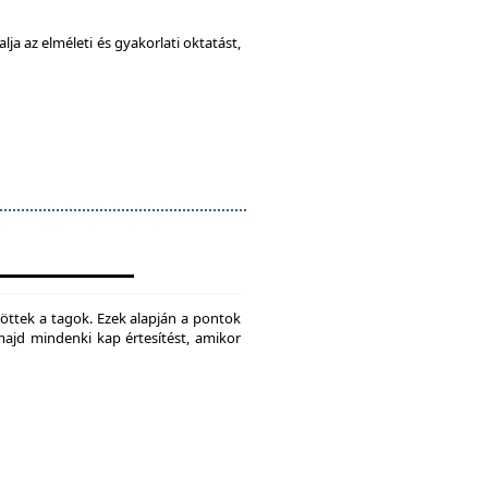
ja az elméleti és gyakorlati oktatást,
jtöttek a tagok. Ezek alapján a pontok
 majd mindenki kap értesítést, amikor