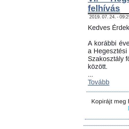
felhívás
2019. 07. 24. - 09:
Kedves Érdek
A korábbi év
a Hegesztési
Szakosztály 
között.
...
Tovább
Kopirájt meg 