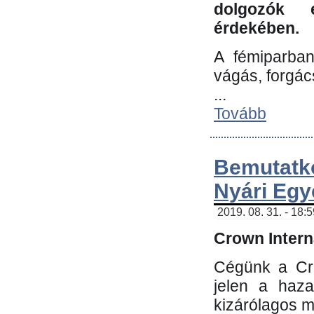
dolgozók 
érdekében.
A fémiparba
vágás, forgác
...
Tovább
Bemutatk
Nyári Egy
2019. 08. 31. - 18:
Crown Interna
Cégünk a Cro
jelen a haz
kizárólagos m