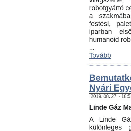
világszerte
robotgyártó c
a szakmában:
festési, pale
iparban els
humanoid robo
...
Tovább
Bemutatk
Nyári Egy
2019. 08. 27. - 18:
Linde Gáz Ma
A Linde Gáz
különleges 