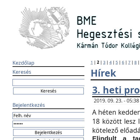
Kezdőlap
1
|
2
|
3
|
4
|
5
|
6
|
7
|
8
Hírek
Keresés
3. heti p
2019. 09. 23. - 05:
Bejelentkezés
A héten kedden
18 között lesz 
kötelező előad
Elindult a ta