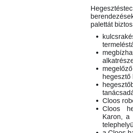
Hegesztés
berendezések 
palettát bizto
kulcsr
termelés
megbízh
alkatrésze
megelőző
hegesztő 
hegesztő
tanácsad
Cloos rob
Cloos he
Karon, a 
telephely
a Cloos h