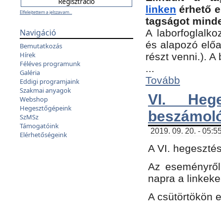
linken
érhető e
Elfelejtettem a jelszavam...
tagságot minde
Navigáció
A laborfoglalko
és alapozó előa
Bemutatkozás
Hírek
részt venni.). 
Féléves programunk
...
Galéria
Tovább
Eddigi programjaink
Szakmai anyagok
VI. Heg
Webshop
Hegesztőgépeink
beszámol
SzMSz
Támogatóink
2019. 09. 20. - 05:5
Elérhetőségeink
A VI. hegeszté
Az eseményről
napra a linkeke
A csütörtökön 