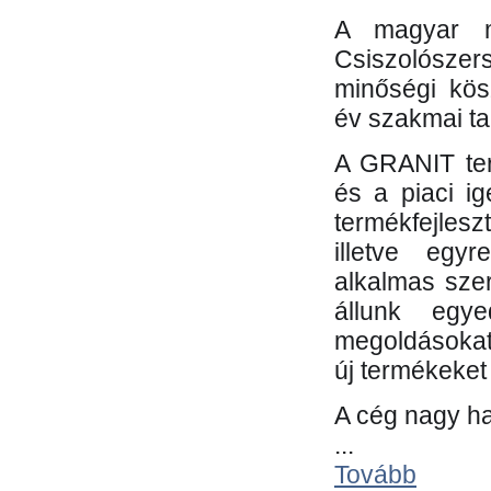
A magyar m
Csiszolósze
minőségi kös
év szakmai tap
A GRANIT ter
és a piaci i
termékfejles
illetve egy
alkalmas sze
állunk egye
megoldásokat
új termékeket 
A cég nagy ha
...
Tovább