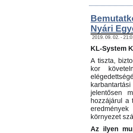
Bemutatk
Nyári Egy
2019. 09. 02. - 21:
KL-System Kf
A tiszta, bi
kor követe
elégedettség
karbantartás
jelentősen m
hozzájárul a
eredmények e
környezet sz
Az ilyen mu