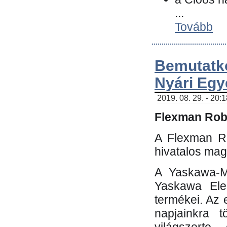
...
Tovább
Bemutatk
Nyári Egy
2019. 08. 29. - 20:
Flexman Robo
A Flexman Ro
hivatalos mag
A Yaskawa-Mo
Yaskawa Elec
termékei. Az e
napjainkra t