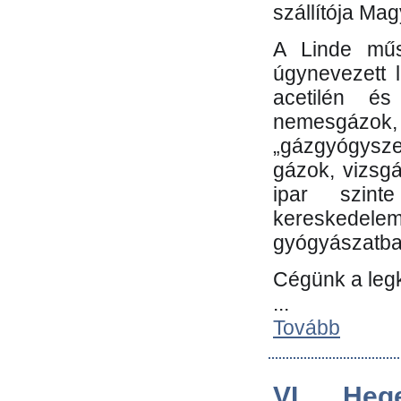
szállítója Ma
A Linde műs
úgynevezett 
acetilén és
nemesgáz
„gázgyógysze
gázok, vizsg
ipar szin
kereskedele
gyógyászatb
Cégünk a leg
...
Tovább
VI. Heg