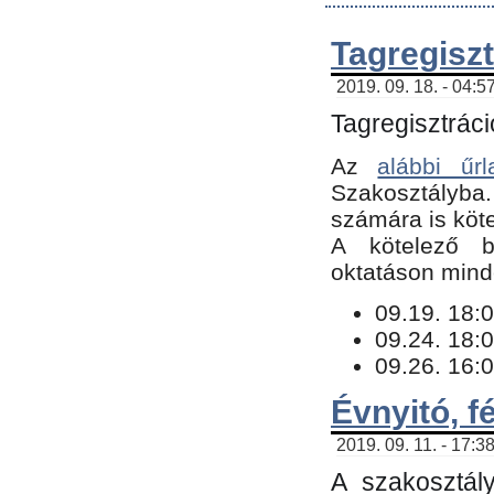
Tagregiszt
2019. 09. 18. - 04:5
Tagregisztráci
Az
alábbi űrl
Szakosztályba.
számára is köte
​A kötelező b
oktatáson minde
09.19. 18:0
09.24. 18:0
09.26. 16:0
Évnyitó, f
2019. 09. 11. - 17:3
A szakosztál