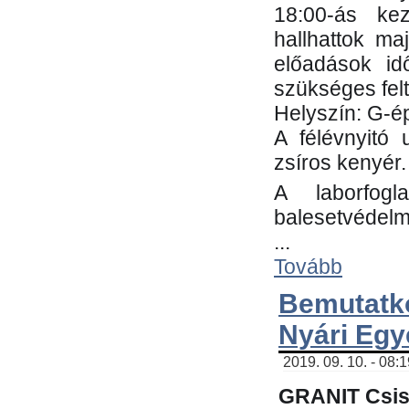
18:00-ás kez
hallhattok ma
előadások id
szükséges fel
Helyszín: G-ép
A félévnyitó 
zsíros kenyér.
A laborfogl
balesetvédelm
...
Tovább
Bemutatk
Nyári Egy
2019. 09. 10. - 08:
GRANIT Csis