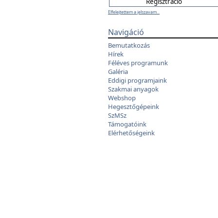
Elfelejtettem a jelszavam...
Navigáció
Bemutatkozás
Hírek
Féléves programunk
Galéria
Eddigi programjaink
Szakmai anyagok
Webshop
Hegesztőgépeink
SzMSz
Támogatóink
Elérhetőségeink