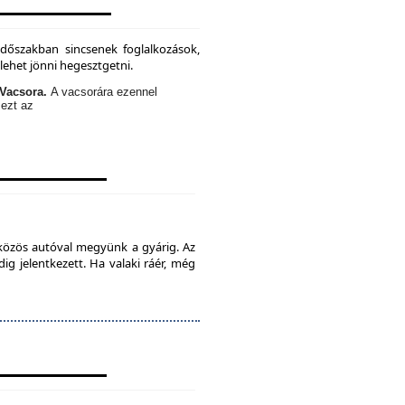
időszakban sincsenek foglalkozások,
lehet jönni hegesztgetni.
Vacsora.
A vacsorára ezennel
 ezt az
 közös autóval megyünk a gyárig. Az
ig jelentkezett. Ha valaki ráér, még