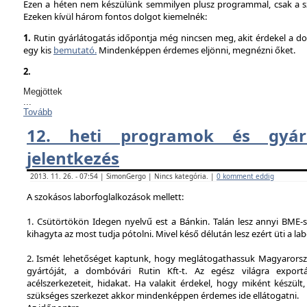
Ezen a héten nem készülünk semmilyen plusz programmal, csak a sz
Ezeken kívül három fontos dolgot kiemelnék:
1.
Rutin gyárlátogatás időpontja még nincsen meg, akit érdekel a dol
egy kis
bemutató.
Mindenképpen érdemes eljönni, megnézni őket.
2.
Megjöttek
...
Tovább
12. heti programok és gyárl
jelentkezés
2013. 11. 26. - 07:54 | SimonGergo | Nincs kategória. |
0 komment eddig
A szokásos laborfoglalkozások mellett:
1. Csütörtökön Idegen nyelvű est a Bánkin. Talán lesz annyi BME-s
kihagyta az most tudja pótolni. Mivel késő délután lesz ezért üti a la
2. Ismét lehetőséget kaptunk, hogy meglátogathassuk Magyarorsz
gyártóját, a dombóvári Rutin Kft-t. Az egész világra exportá
acélszerkezeteit, hidakat. Ha valakit érdekel, hogy miként készült,
szükséges szerkezet akkor mindenképpen érdemes ide ellátogatni.