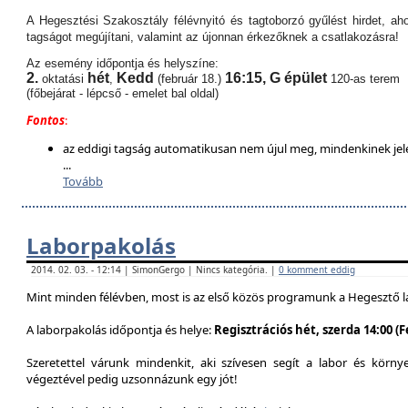
A Hegesztési Szakosztály félévnyitó és tagtoborzó gyűlést hirdet, aho
tagságot megújítani, valamint az újonnan érkezőknek a csatlakozásra!
Az esemény időpontja és helyszíne:
2.
hét
Kedd
16:15,
G épület
oktatási
,
(február 18.)
120-as terem
(főbejárat - lépcső - emelet bal oldal)
Fontos
:
az eddigi tagság automatikusan nem újul meg, mindenkinek jel
...
Tovább
Laborpakolás
2014. 02. 03. - 12:14 | SimonGergo | Nincs kategória. |
0 komment eddig
Mint minden félévben, most is az első közös programunk a Hegesztő l
A laborpakolás időpontja és helye:
Regisztrációs hét, szerda 14:00 (
Szeretettel várunk mindenkit, aki szívesen segít a labor és körn
végeztével pedig uzsonnázunk egy jót!