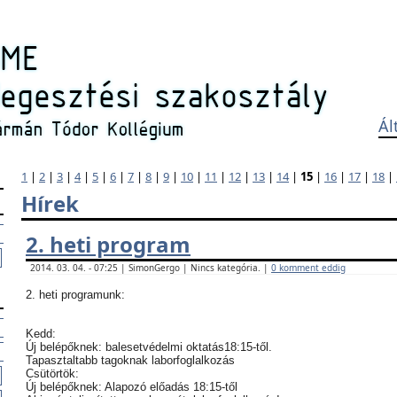
Ál
1
|
2
|
3
|
4
|
5
|
6
|
7
|
8
|
9
|
10
|
11
|
12
|
13
|
14
|
15
|
16
|
17
|
18
|
Hírek
2. heti program
2014. 03. 04. - 07:25 | SimonGergo | Nincs kategória. |
0 komment eddig
2. heti programunk:
Kedd:
Új belépőknek: balesetvédelmi oktatás18:15-től.
Tapasztaltabb tagoknak laborfoglalkozás
Csütörtök:
Új belépőknek: Alapozó előadás 18:15-től