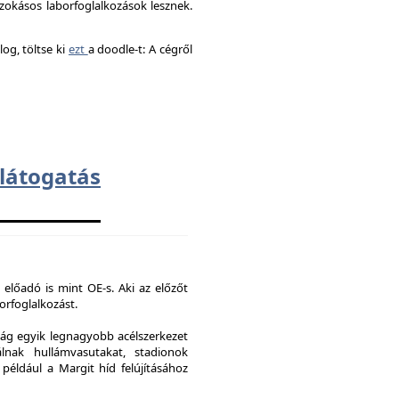
okásos laborfoglalkozások lesznek.
og, töltse ki
ezt
a doodle-t: A cégről
átogatás
 előadó is mint OE-s. Aki az előzőt
borfoglalkozást.
ág egyik legnagyobb acélszerkezet
lnak hullámvasutakat, stadionok
 például a Margit híd felújításához