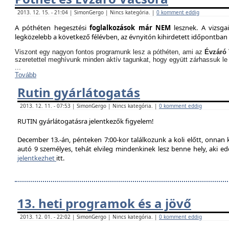
2013. 12. 15. - 21:04 | SimonGergo | Nincs kategória. |
0 komment eddig
A póthéten hegesztési
foglalkozások már NEM
lesznek. A vizsga
legközelebb a következő félévben, az évnyitón kihirdetett időpontban 
Viszont egy nagyon fontos programunk lesz a póthéten, ami az
Évzáró 
szeretettel meghívunk minden aktív tagunkat, hogy együtt zárhassuk le
...
Tovább
Rutin gyárlátogatás
2013. 12. 11. - 07:53 | SimonGergo | Nincs kategória. |
0 komment eddig
RUTIN gyárlátogatásra jelentkezők figyelem!
December 13.-án, pénteken 7:00-kor találkozunk a koli előtt, onnan
autó 9 személyes, tehát elvileg mindenkinek lesz benne hely, aki edd
jelentkezhet
itt.
13. heti programok és a jövő
2013. 12. 01. - 22:02 | SimonGergo | Nincs kategória. |
0 komment eddig