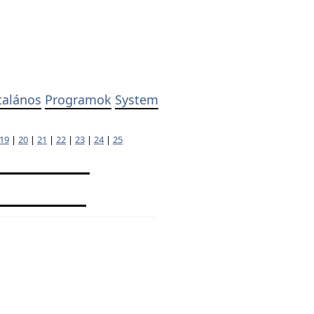
talános
Programok
System
19
|
20
|
21
|
22
|
23
|
24
|
25