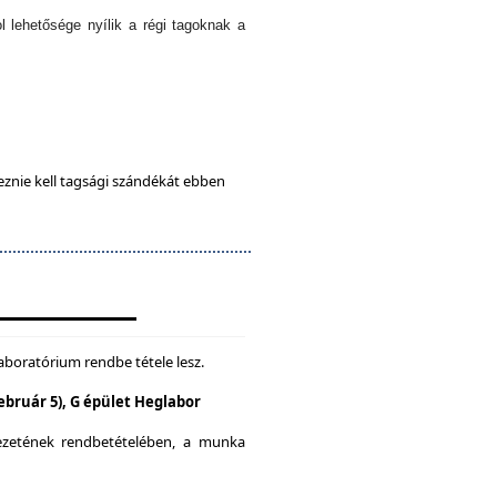
l lehetősége nyílik a régi tagoknak a
eznie kell tagsági szándékát ebben
aboratórium rendbe tétele lesz.
Február 5), G épület Heglabor
yezetének rendbetételében, a munka