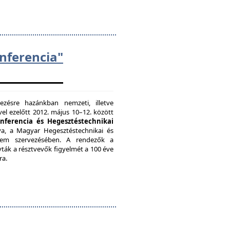
ferencia"
zésre hazánkban nemzeti, illetve
el ezelőtt 2012. május 10–12. között
onferencia és Hegesztéstechnikai
a, a Magyar Hegesztéstechnikai és
etem szervezésében. A rendezők a
vták a résztvevők figyelmét a 100 éve
ra.