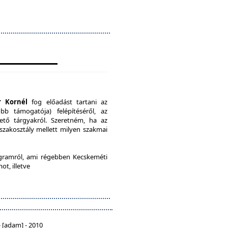
r Kornél
fog előadást tartani az
b támogatója) felépítéséről, az
ető tárgyakról. Szeretném, ha az
 szakosztály mellett milyen szakmai
ramról, ami régebben Kecskeméti
ot, illetve
 [adam] - 2010