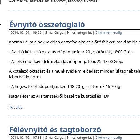
Aki már teljesítette az alapozót, laborfoglalkozás!
Évnyitó összefoglaló
2014. 02. 24. - 09:26 | SimonGergo | Nincs kategória. |
0 komment eddig
Kozma Bálint elnök röviden összefoglalta az előző félévet, majd az idei 
- Az első kötelező oktatás időpontja: febr. 20., csütörtök, 18:00 G. ép
- Az első munkavédelmi előadás időpontja febr. 25. 18:00 G ép.
A kötelező oktatást és a munkavédelmi előadást minden új tagnak telej
laborba dolgozni.
- A hegesztések időpontjai: kedd 18-20-ig, csütörtök 16-20-ig.
Nagy Péter az ATT tanszékről beszélt a kutatási és TDK
...
Tovább
Félévnyitó és tagtoborzó
2014. 02. 10. - 07:33 | SimonGergo | Nincs kategória. |
0 komment eddig