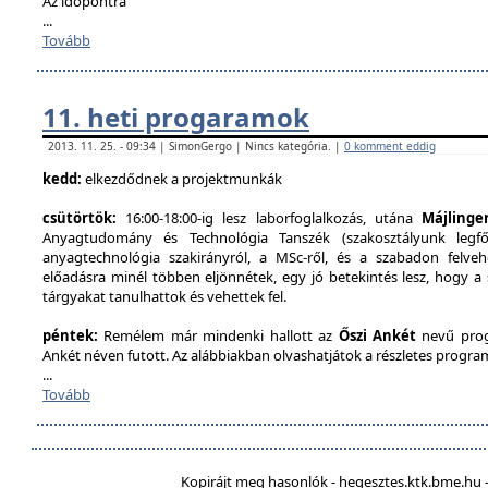
Az időpontra
...
Tovább
11. heti progaramok
2013. 11. 25. - 09:34 | SimonGergo | Nincs kategória. |
0 komment eddig
kedd:
elkezdődnek a projektmunkák
csütörtök:
16:00-18:00-ig lesz laborfoglalkozás, utána
Májlinge
Anyagtudomány és Technológia Tanszék (szakosztályunk legfőb
anyagtechnológia szakirányról, a MSc-ről, és a szabadon felveh
előadásra minél többen eljönnétek, egy jó betekintés lesz, hogy a
tárgyakat tanulhattok és vehettek fel.
péntek:
Remélem már mindenki hallott az
Őszi Ankét
nevű prog
Ankét néven futott. Az alábbiakban olvashatjátok a részletes program
...
Tovább
Kopirájt meg hasonlók - hegesztes.ktk.bme.hu -