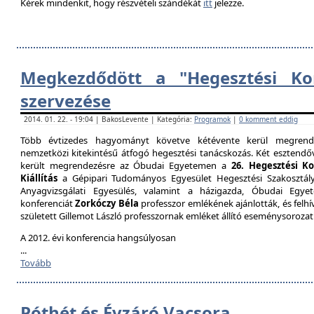
Kérek mindenkit, hogy részvételi szándékát
itt
jelezze.
Megkezdődött a "Hegesztési Kon
szervezése
2014. 01. 22. - 19:04 | BakosLevente | Kategória:
Programok
|
0 komment eddig
Több évtizedes hagyományt követve kétévente kerül megrende
nemzetközi kitekintésű átfogó hegesztési tanácskozás. Két esztendőv
került megrendezésre az Óbudai Egyetemen a
26. Hegesztési K
Kiállítás
a Gépipari Tudományos Egyesület Hegesztési Szakosztály
Anyagvizsgálati Egyesülés, valamint a házigazda, Óbudai Egy
konferenciát
Zorkóczy Béla
professzor emlékének ajánlották, és felhí
született Gillemot László professzornak emléket állító eseménysorozat
A 2012. évi konferencia hangsúlyosan
...
Tovább
Póthét és Évzáró Vacsora