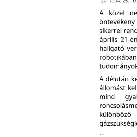
2017. 04. 25. -
A közel ne
öntevékeny k
sikerrel re
április 21-
hallgató ve
robotikáb
tudományok 
A délután k
állomást kel
mind gyak
roncsolás
különböző
gázszükségl
...