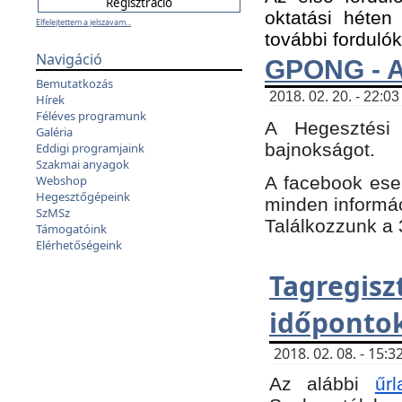
oktatási héten
Elfelejtettem a jelszavam...
további fordulók
Navigáció
GPONG - A
Bemutatkozás
2018. 02. 20. - 22:03
Hírek
Féléves programunk
A Hegesztési
Galéria
bajnokságot.
Eddigi programjaink
Szakmai anyagok
A facebook es
Webshop
Hegesztőgépeink
minden informáci
SzMSz
Találkozzunk a 3
Támogatóink
Elérhetőségeink
Tagregi
időpontok
2018. 02. 08. - 15
Az alábbi
űrl