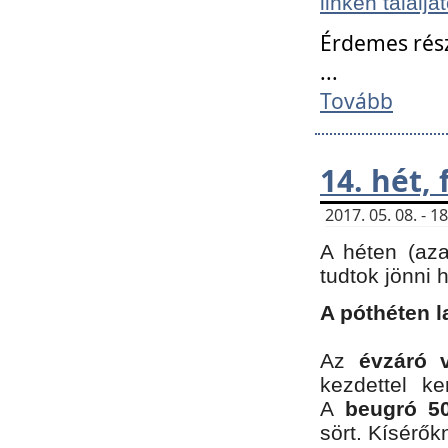
linken találjá
Érdemes rés
...
Tovább
14. hét,
2017. 05. 08. - 
A héten (az
tudtok jönni 
A póthéten l
Az
évzáró 
kezdettel k
A
beugró 50
sört. Kísérő