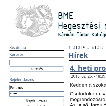
Kezdőlap
1
|
2
|
3
|
4
|
5
|
6
|
7
|
8
Hírek
Keresés
4. heti p
2018. 02. 26. - 18:
Bejelentkezés
Kedden a szokás
Csütörtökön csa
megrendezésre 
Az első forduló