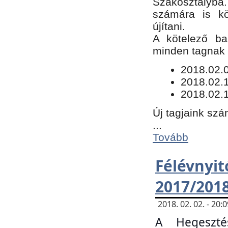
Szakosztályba.
számára is kö
újítani.
​A kötelező ba
minden tagnak m
​2018.02.
2018.02.
2018.02.1
Új tagjaink szá
...
Tovább
Félévn
2017/201
2018. 02. 02. - 20
A Hegeszté