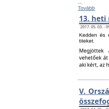
...
Tovább
13. heti
2017. 05. 03. -
Kedden és c
titeket.
Megjöttek 
vehetőek át
aki kért, az
V. Orsz
összefo