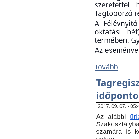
szeretettel
Tagtoborzó r
A Félévnyitó
oktatási hé
termében. Gy
Az eseményen 
...
Tovább
Tagregi
időponto
2017. 09. 07. - 0
Az alábbi
űr
Szakosztályba.
számára is k
újítani.