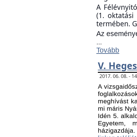
A Félévnyit
(1. oktatás
termében. G
Az eseményen
...
Tovább
V. Heges
2017. 06. 08. - 
A vizsgaidős
foglalkozás
meghívást ka
mi máris Nyár
Idén 5. alka
Egyetem, m
házigazdája.