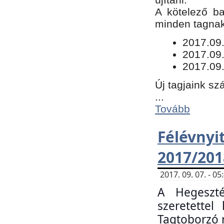
​A kötelező b
minden tagnak 
​2017.09
2017.09
2017.09.
Új tagjaink sz
...
Tovább
Félévn
2017/201
2017. 09. 07. - 
A Hegeszté
szeretette
Tagtoborzó 