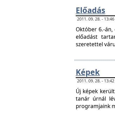
Előadás
2011. 09. 28. - 13:
Október 6.-án,
előadást tart
szeretettel vá
Képek
2011. 09. 28. - 13:
Új képek kerülte
tanár úrnál lé
programjaink m