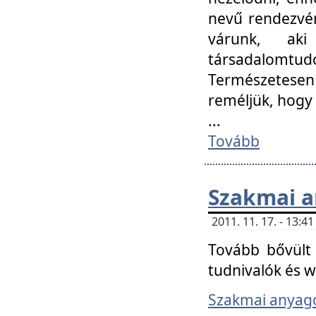
nevű rendezvén
várunk, aki
társadalomtud
Természetesen
reméljük, hogy
...
Tovább
Szakmai 
2011. 11. 17. - 13:
Tovább bővült 
tudnivalók és 
Szakmai anyag