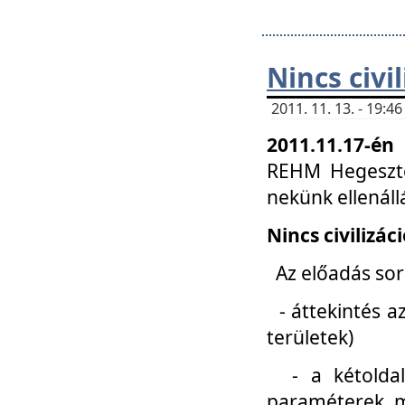
Nincs civi
2011. 11. 13. - 19:
2011.11.17-én
REHM Hegeszté
nekünk ellenál
Nincs civilizác
Az előadás sorá
- áttekintés az
területek)
- a kétoldali 
paraméterek, m