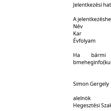
Jelentkezési ha
A jelentkezéshe
Név
Kar
Évfolyam
Ha bármi 
bmeheginfo(kuk
Simon Gergely
alelnök
Hegesztési Sza