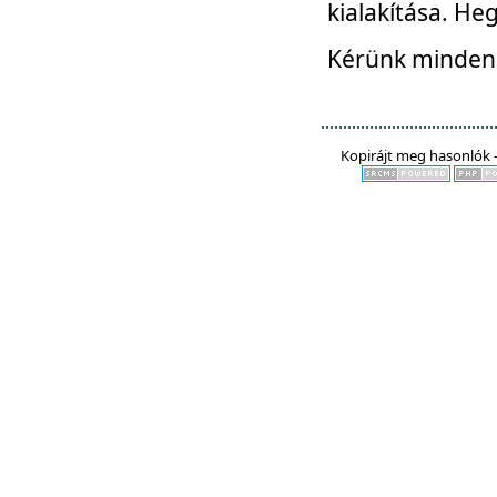
kialakítása. He
Kérünk mindenki
Kopirájt meg hasonlók -