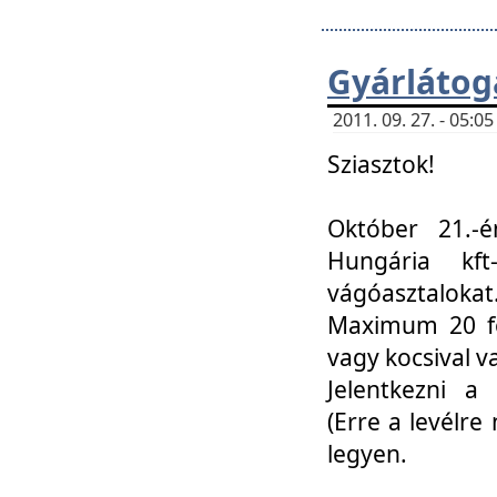
Gyárlátoga
2011. 09. 27. - 05:
Sziasztok!
Október 21.-é
Hungária kf
vágóasztalokat
Maximum 20 fő
vagy kocsival 
Jelentkezni a 
(Erre a levélre 
legyen.