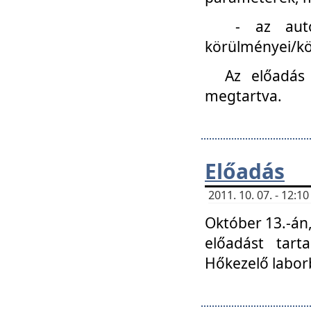
- az autóipa
körülményei/k
Az előadás
megtartva.
Előadás
2011. 10. 07. - 12:
Október 13.-án,
előadást tar
Hőkezelő labor