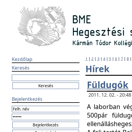
Kezdőlap
1
|
2
|
3
|
4
|
5
|
6
|
7
|
8
Hírek
Keresés
Füldugók
2011. 12. 02. - 20:
Bejelentkezés
A laborban vég
500pár füldugó
ellenállásheges