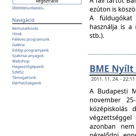
A fali tartót B
ezúton is köszö
Elfelejtettem a jelszavam...
A füldugókat
Navigáció
használja is a 
Bemutatkozás
Hírek
stb.).
Féléves programunk
Galéria
Eddigi programjaink
Szakmai anyagok
Webshop
BME Nyílt
Hegesztőgépeink
SzMSz
Támogatóink
2011. 11. 24. - 22:
Elérhetőségeink
A Budapesti 
november 25-
középiskolás d
végzettséggel
azonban nem 
nézelődni, enn