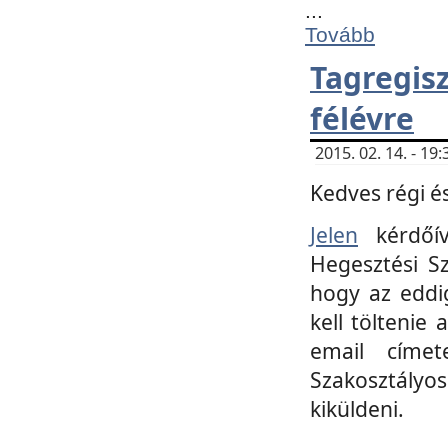
...
Tovább
Tagregi
félévre
2015. 02. 14. - 1
Kedves régi és
Jelen
kérdőív
Hegesztési Sz
hogy az eddi
kell töltenie
email címet
Szakosztályo
kiküldeni.