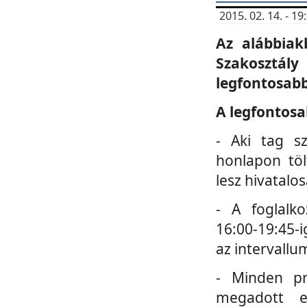
2015. 02. 14. - 
Az alábbiak
Szakosztá
legfontosabb
A legfontosa
- Aki tag s
honlapon töl
lesz hivatalo
- A foglalk
16:00-19:45-i
az intervallu
- Minden pr
megadott e