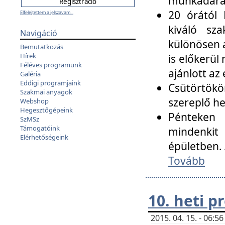
munkadarab
20 órától 
Elfelejtettem a jelszavam...
kiváló sz
Navigáció
különösen a
Bemutatkozás
Hírek
is előkerül
Féléves programunk
ajánlott az
Galéria
Eddigi programjaink
Csütörtökö
Szakmai anyagok
szereplő he
Webshop
Hegesztőgépeink
Pénteken 
SzMSz
Támogatóink
mindenkit
Elérhetőségeink
épületben. 
Tovább
10. heti 
2015. 04. 15. - 06: