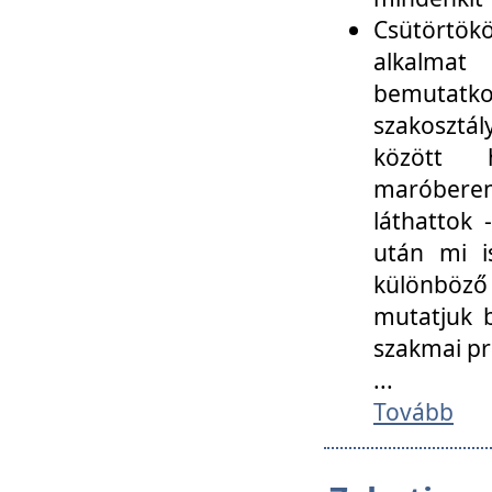
Csütörtökö
alkalmat
bemutatko
szakosztál
között
maróbere
láthattok
után mi i
különböző 
mutatjuk b
szakmai p
...
Tovább