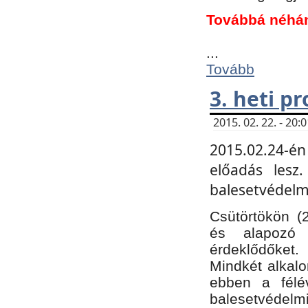
Továbbá néhá
...
Tovább
3. heti p
2015. 02. 22. - 20
2015.02.24-én
előadás lesz
balesetvédelmi
Csütörtökön (
és alapozó e
érdeklődőket.
Mindkét alkalo
ebben a félé
balesetvédelmi