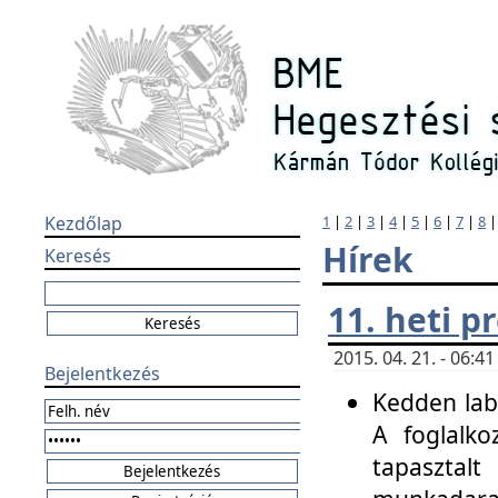
Kezdőlap
1
|
2
|
3
|
4
|
5
|
6
|
7
|
8
Hírek
Keresés
11. heti 
2015. 04. 21. - 06:
Bejelentkezés
Kedden labo
A foglalko
tapasztal