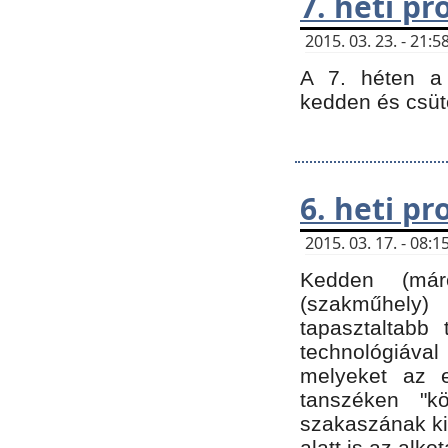
7. heti p
2015. 03. 23. - 21
A 7. héten a 
kedden és csüt
6. heti p
2015. 03. 17. - 08
Kedden (márc
(szakműhely)
tapasztaltabb 
technológiával
melyeket az e
tanszéken "k
szakaszának ki
alatt is az alko