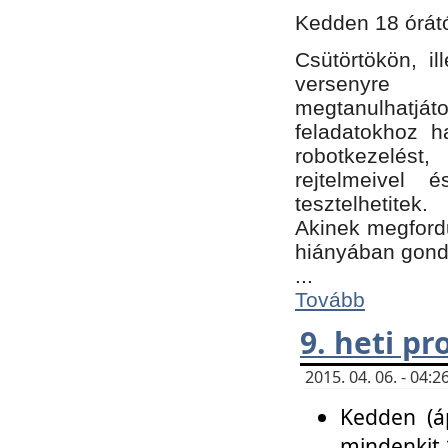
Kedden 18 órátó
Csütörtökön, i
versenyre k
megtanulhatj
feladatokhoz ha
robotkezelést
rejtelmeivel 
tesztelhetitek.
Akinek megfordu
hiányában gon
...
Tovább
9. heti p
2015. 04. 06. - 04
Kedden (áp
mindenkit 