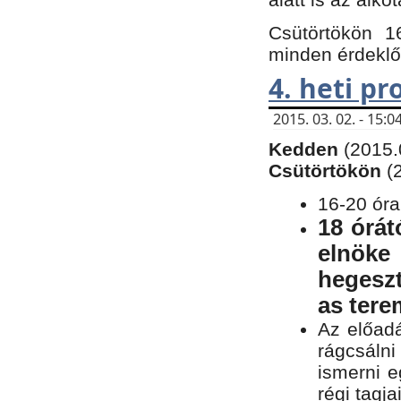
Csütörtökön 1
minden érdeklő
4. heti p
2015. 03. 02. - 15
Kedden
(2015.
Csütörtökön
(
16-20 óra
18 órát
elnöke
hegeszt
as ter
Az előad
rágcsálni
ismerni e
régi tagja