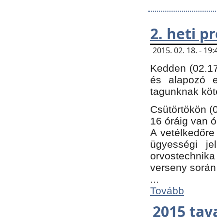
2. heti 
2015. 02. 18. - 1
Kedden (02.17
és alapozó e
tagunknak köt
Csütörtökön (0
16 óráig van ó
A vetélkedőre 
ügyességi je
orvostechnika 
verseny során
...
Tovább
2015 tav