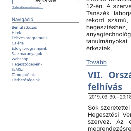
12-én. A szer
Elfelejtettem a jelszavam...
Tanszék laborj
Navigáció
rekord számú, 
hegesztéshe
Bemutatkozás
Hírek
anyagtechnológ
Féléves programunk
tanulmányokat.
Galéria
érkeztek,
Eddigi programjaink
Szakmai anyagok
...
Webshop
Tovább
Hegesztőgépeink
SzMSz
VII. Ors
Támogatóink
Elérhetőségeink
felhívás
2019. 03. 30. - 20
Sok szeretettel
Hegesztési Ve
szervez. Az 
megrendezésre 