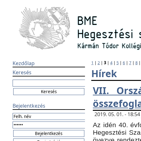
Kezdőlap
1
|
2
|
3
|
4
|
5
|
6
|
7
|
8
Hírek
Keresés
VII. Orsz
összefogl
Bejelentkezés
2019. 05. 01. - 18:
Az idén 40. évf
Hegesztési Sza
övezve rendezte