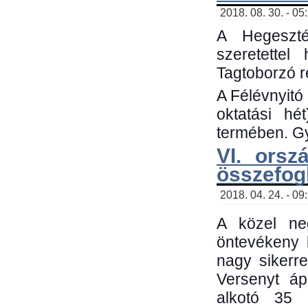
2018. 08. 30. - 05
A Hegeszté
szeretette
Tagtoborzó 
A Félévnyitó
oktatási h
termében. Gy
VI. orsz
összefog
2018. 04. 24. - 09
A közel neg
öntevékeny 
nagy sikerr
Versenyt áp
alkotó 35 h