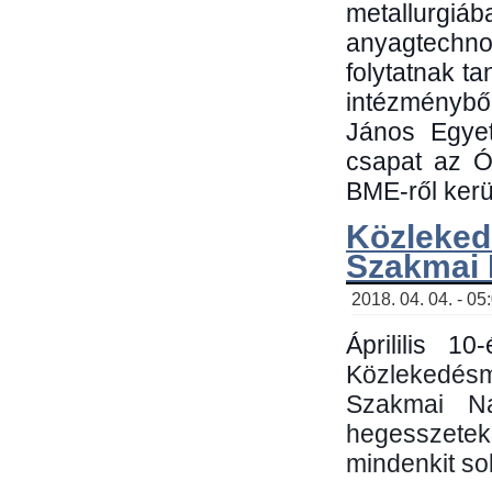
metallu
anyagtechn
folytatnak t
intézménybő
János Egyet
csapat az Ó
BME-ről kerül
Közleked
Szakmai
2018. 04. 04. - 05
Áprililis 1
Közlekedés
Szakmai N
hegesszetek 
mindenkit sok