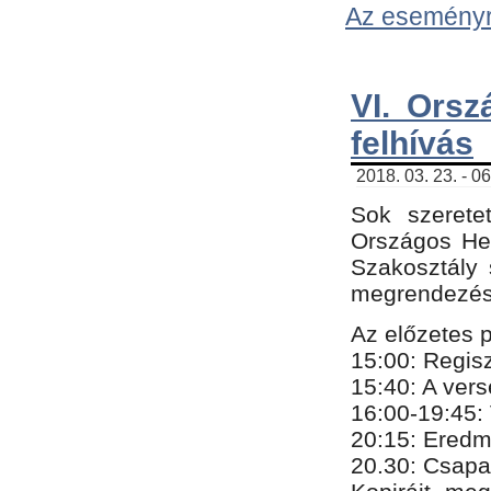
Az eseményről
VI. Orsz
felhívás
2018. 03. 23. - 0
Sok szerete
Országos He
Szakosztály 
megrendezésr
Az előzetes 
15:00: Regis
15:40: A ver
16:00-19:45:
20:
​15​
: Eredm
​20.30: Csapa