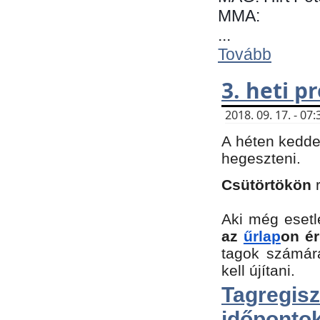
MMA:
...
Tovább
3. heti 
2018. 09. 17. - 0
A héten kedde
hegeszteni.
Csütörtökön
Aki még esetl
az
űrlap
on ér
tagok számár
kell újítani.
Tagregi
időpontok