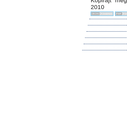
Kopirájt me
2010