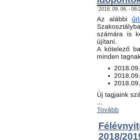
2018. 09. 06. - 06
Az alábbi
űr
Szakosztályba.
számára is k
újítani.
​A kötelező b
minden tagnak 
​2018.09
2018.09.
2018.09.
Új tagjaink sz
...
Tovább
Félévn
2018/201