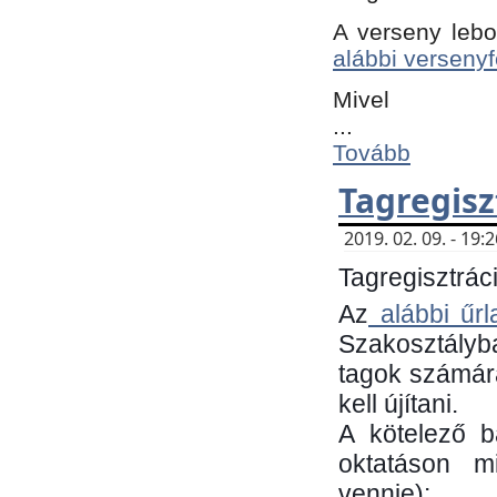
A verseny lebo
alábbi versenyf
Mivel
...
Tovább
Tagregisz
2019. 02. 09. - 19
Tagregisztráci
Az
alábbi űrl
Szakosztályb
tagok számára
kell újítani.
​A kötelező 
oktatáson m
vennie):