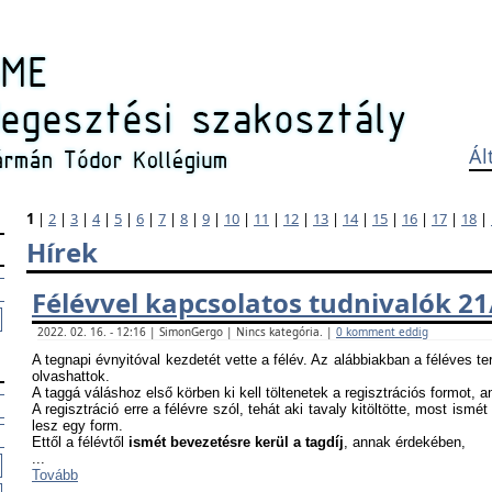
Ál
1
|
2
|
3
|
4
|
5
|
6
|
7
|
8
|
9
|
10
|
11
|
12
|
13
|
14
|
15
|
16
|
17
|
18
|
Hírek
Félévvel kapcsolatos tudnivalók 21
2022. 02. 16. - 12:16 | SimonGergo | Nincs kategória. |
0 komment eddig
A tegnapi évnyitóval kezdetét vette a félév. Az alábbiakban a féléves te
olvashattok.
A taggá váláshoz első körben ki kell töltenetek a regisztrációs formot, 
A regisztráció erre a félévre szól, tehát aki tavaly kitöltötte, most ismét
lesz egy form.
Ettől a félévtől
ismét bevezetésre kerül a tagdíj
, annak érdekében,
...
Tovább