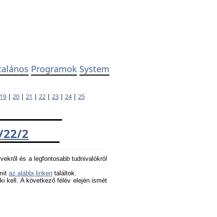
talános
Programok
System
19
|
20
|
21
|
22
|
23
|
24
|
25
/22/2
rvekről és a legfontosabb tudnivalókról
amit
az alábbi linken
találtok.
 ki kell. A következő félév elején ismét