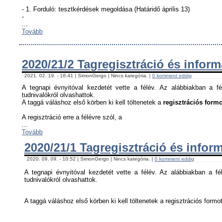
- 1. Forduló: tesztkérdések megoldása (Határidő április 13)
-
...
Tovább
2020/21/2 Tagregisztráció és infor
2021. 02. 19. - 16:41 | SimonGergo | Nincs kategória. |
0 komment eddig
A tegnapi évnyitóval kezdetét vette a félév. Az alábbiakban a fé
tudnivalókról olvashattok.
A taggá váláshoz első körben ki kell töltenetek a
regisztrációs formo
A regisztráció erre a félévre szól, a
...
Tovább
2020/21/1 Tagregisztráció és infor
2020. 09. 09. - 10:52 | SimonGergo | Nincs kategória. |
0 komment eddig
A tegnapi évnyitóval kezdetét vette a félév. Az alábbiakban a fél
tudnivalókról olvashattok.
A taggá váláshoz első körben ki kell töltenetek a regisztrációs formot