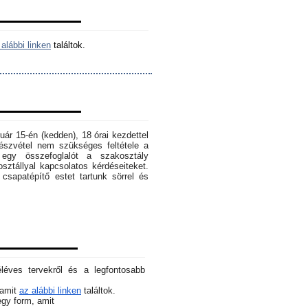
alábbi linken
találtok.
ruár 15-én (kedden), 18 órai kezdettel
szvétel nem szükséges feltétele a
egy összefoglalót a szakosztály
osztállyal kapcsolatos kérdéseiteket.
sapatépítő estet tartunk sörrel és
éléves tervekről és a legfontosabb
 amit
az alábbi linken
találtok.
 egy form, amit