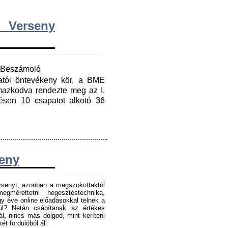
 Verseny
y Beszámoló
gatói öntevékeny kör, a BME
mazkodva rendezte meg az I.
ésen 10 csapatot alkotó 36
seny
senyt, azonban a megszokottaktól
gmérettetni hegesztéstechnika,
 éve online előadásokkal telnek a
tül? Netán csábítanak az értékes
l, nincs más dolgod, mint keríteni
t fordulóból áll