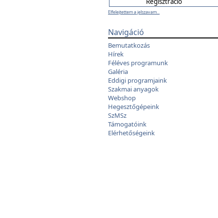
Elfelejtettem a jelszavam...
Navigáció
Bemutatkozás
Hírek
Féléves programunk
Galéria
Eddigi programjaink
Szakmai anyagok
Webshop
Hegesztőgépeink
SzMSz
Támogatóink
Elérhetőségeink