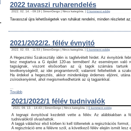
2022 tavaszi ruharendelés
2022. 02. 14. - 09:19 | SimonGergo | Nincs kategória. |
0 komment eddig
Tavasszal újra lehetőségetek van ruhákat rendelni, minden részletet az
2021/2022/2. félév évnyitó
2022. 02. 03. - 11:53 | SimonGergo | Nincs kategória. |
0 komment eddig
A Hegesztési Szakosztály idén is tagfelvételt hirdet. Az évnyitónk feb
lesz megtartva a G épület 120-as termében! Az eseményen való ré
tagságnak, viszont elsősorban az új tagok számára tartunk 
tevékenységéről, az idei programtervről, valamint feltehetitek a szak
Ha érdekel a hegesztés, akkor mindenképp érdemes eljönni, utána c
zsíroskenyérrel, ahol megismerkedhetünk az új tagjainkkal.
...
Tovább
2021/2022/1 félév tudnivalók
2021. 09. 13. - 14:43 | SimonGergo | Nincs kategória. |
0 komment eddig
A tegnapi évnyitóval kezdetét vette a félév. Az alábbiakban a f
tudnivalókról olvashattok.
A taggá váláshoz első körben ki kell töltenetek a regisztrációs formot,
A regisztráció erre a félévre szól, a következő félév elején ismét lesz