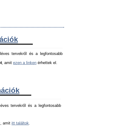
mációk
léves tervekről és a legfontosabb
t
, amit
ezen a linken
érhettek el.
mációk
éves tervekről és a legfontosabb 
, amit 
itt találtok
.