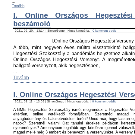
...
Tovább
I. Online Országos Hegesztési
beszámoló
2021. 06. 20. - 13:14 | SimonGergo | Nincs kategória. |
0 komment eddig
I.Online Országos Hegesztési Versen
A több, mint negyven éves múltra visszatekintő hall
Hegesztési Szakosztály a pandémiás helyzethez alkal
Online Országos Hegesztési Versenyt. A megmérettet
hallgató versenyzett, akik hegesztésben,
...
Tovább
I. Online Országos Hegesztési Ver
2021. 03. 11. - 13:09 | SimonGergo | Nincs kategória. |
0 komment eddig
A BME Hegesztési Szakosztály ismét megrendezi a Hegesztési Ver
eltérően, online vetélkedő formájában. Szeretnéd magad me
anyagtudomány és balesetvédelem terén? Unod már, hogy lassan egy
napok? Szeretnél valami újat tanulni érdekes példákon keresz
nyeremények? Amennyiben legalább egy kérdésre igennel válaszoltá
magad mellé még 3 embert és benevezni a versenyünkre. A verseny ké