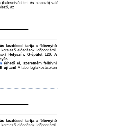
 (balesetvédelmi és alapozó) való 
ező, az ﻿
s kezdéssel tartja a félévnyitó 
 kötelező előadások időpontjáról. 
nak) 
Helyszín: G-épület 120.
A 
nyér.
en
 érhető el, szeretném felhívni 
 újítani!
 A laborfoglalkozásokon 
s kezdéssel tartja a félévnyitó 
 kötelező előadások időpontjáról. 