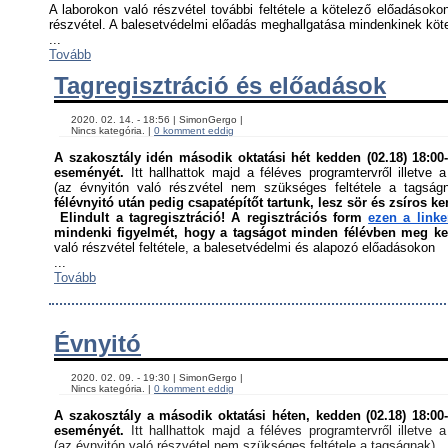
A laborokon való részvétel további feltétele a kötelező előadásokon
részvétel. A balesetvédelmi előadás meghallgatása mindenkinek kötel
...
Tovább
Tagregisztráció és előadások
    2020. 02. 14. - 18:56 | SimonGergo | 

    Nincs kategória. | 
0 komment eddig
A szakosztály idén második oktatási hét kedden (02.18) 18:00-á
eseményét. 
Itt hallhattok majd a féléves programtervről illetve a
(az évnyitón való részvétel nem szükséges feltétele a tagság
félévnyitó után pedig csapatépítőt tartunk, lesz sör és zsíros ke
Elindult a tagregisztráció! A regisztrációs form 
ezen a link
mindenki figyelmét, hogy a tagságot minden félévben meg kell
való részvétel feltétele, a balesetvédelmi és alapozó előadásokon ﻿
...
Tovább
Évnyitó
    2020. 02. 09. - 19:30 | SimonGergo | 

    Nincs kategória. | 
0 komment eddig
A szakosztály a második oktatási héten, kedden (02.18) 18:00-á
eseményét. 
Itt hallhattok majd a féléves programtervről illetve a
(az évnyitón való részvétel nem szükséges feltétele a tagságnak)