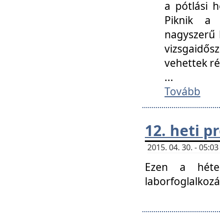
a pótlási h
Piknik a 
nagyszerű 
vizsgaidő
vehettek ré
...
Tovább
12. heti 
2015. 04. 30. - 05:
Ezen a héte
laborfoglalkozá