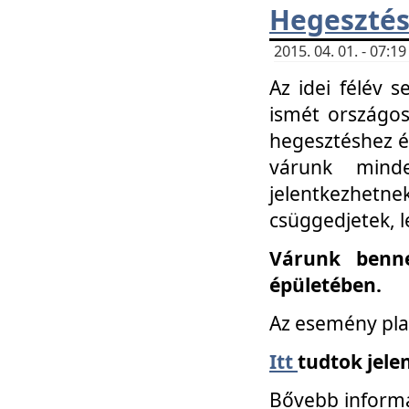
Hegesztés
2015. 04. 01. - 07:
Az idei félév 
ismét országos
hegesztéshez é
várunk mind
jelentkezhe
csüggedjetek, l
Várunk benne
épületében.
Az esemény pla
Itt
tudtok jele
Bővebb informá