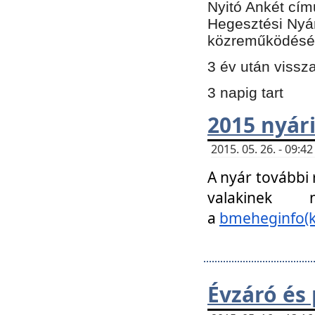
Nyitó Ankét cím
Hegesztési Nyá
közreműködésé
3 év után vissz
3 napig tart
2015 nyári
2015. 05. 26. - 09:
A nyár további
valakinek
a
bmeheginfo(k
Évzáró és