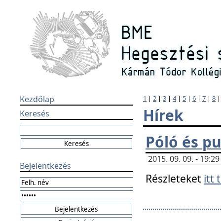
Kezdőlap
1
|
2
|
3
|
4
|
5
|
6
|
7
|
8
Hírek
Keresés
Póló és pu
2015. 09. 09. - 19:
Bejelentkezés
Részleteket
itt 