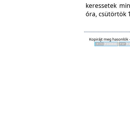
keressetek min
óra, csütörtök 
Kopirájt meg hasonlók -