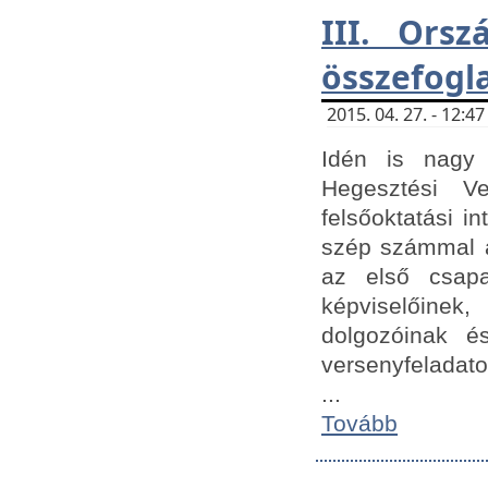
III. Orsz
összefogl
2015. 04. 27. - 12:
Idén is nagy 
Hegesztési Ve
felsőoktatási 
szép számmal a
az első csap
képviselőine
dolgozóinak é
versenyfeladato
...
Tovább