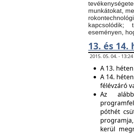
tevékenységet
munkátokat, me
rokontechnoló
kapcsolódik;
eseményen, hogy
13. és 14.
2015. 05. 04. - 13:
A 13. héten
A 14. héten
félévzáró v
Az alább
programfel
póthét csü
programja,
kerül meg