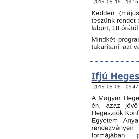
2015. 05. 16. - 13:
Kedden (május 
teszünk rendet 
labort, 18 órátó
Mindkét program
takarítani, azt 
Ifjú Hege
2015. 05. 06. - 06:
A Magyar Heges
én, azaz jövő
Hegesztők Konfe
Egyetem Anyag
rendezvén
formájában 