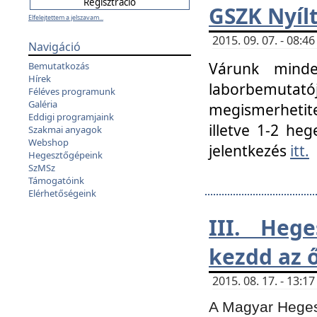
GSZK Nyíl
Elfelejtettem a jelszavam...
2015. 09. 07. - 08:
Navigáció
Várunk minde
Bemutatkozás
Hírek
laborbemutató
Féléves programunk
Galéria
megismerhetite
Eddigi programjaink
illetve 1-2 heg
Szakmai anyagok
Webshop
jelentkezés
itt.
Hegesztőgépeink
SzMSz
Támogatóink
Elérhetőségeink
III. Heg
kezdd az ő
2015. 08. 17. - 13:
A Magyar Hegesz