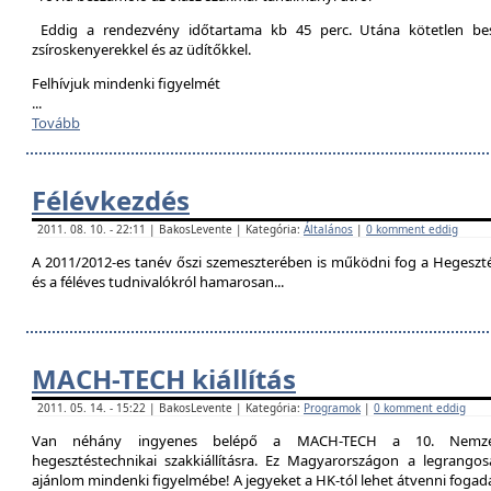
Eddig a rendezvény időtartama kb 45 perc. Utána kötetlen besz
zsíroskenyerekkel és az üdítőkkel.
Felhívjuk mindenki figyelmét
...
Tovább
Félévkezdés
2011. 08. 10. - 22:11 | BakosLevente | Kategória:
Általános
|
0 komment eddig
A 2011/2012-es tanév őszi szemeszterében is működni fog a Hegesztési
és a féléves tudnivalókról hamarosan...
MACH-TECH kiállítás
2011. 05. 14. - 15:22 | BakosLevente | Kategória:
Programok
|
0 komment eddig
Van néhány ingyenes belépő a MACH-TECH a 10. Nemzetkö
hegesztéstechnikai szakkiállításra. Ez Magyarországon a legrangosa
ajánlom mindenki figyelmébe! A jegyeket a HK-tól lehet átvenni foga