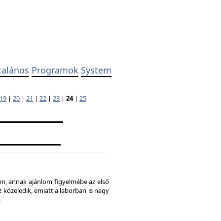
talános
Programok
System
19
|
20
|
21
|
22
|
23
|
24
|
25
ben, annak ajánlom figyelmébe az első
 közeledik, emiatt a laborban is nagy
.