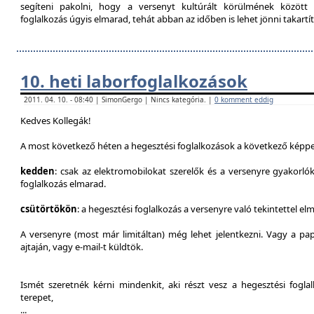
segíteni pakolni, hogy a versenyt kultúrált körülmének között 
foglalkozás úgyis elmarad, tehát abban az időben is lehet jönni takartít
10. heti laborfoglalkozások
2011. 04. 10. - 08:40 | SimonGergo | Nincs kategória. |
0 komment eddig
Kedves Kollegák!
A most következő héten a hegesztési foglalkozások a következő képpe
kedden
: csak az elektromobilokat szerelők és a versenyre gyakorló
foglalkozás elmarad.
csütörtökön
: a hegesztési foglalkozás a versenyre való tekintettel el
A versenyre (most már limitáltan) még lehet jelentkezni. Vagy a pap
ajtaján, vagy e-mail-t küldtök.
Ismét szeretnék kérni mindenkit, aki részt vesz a hegesztési fogl
terepet,
...