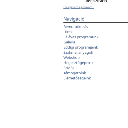
Elfelejtettem a jelszavam...
Navigáció
Bemutatkozás
Hírek
Féléves programunk
Galéria
Eddigi programjaink
Szakmai anyagok
Webshop
Hegesztőgépeink
SzMSz
Támogatóink
Elérhetőségeink