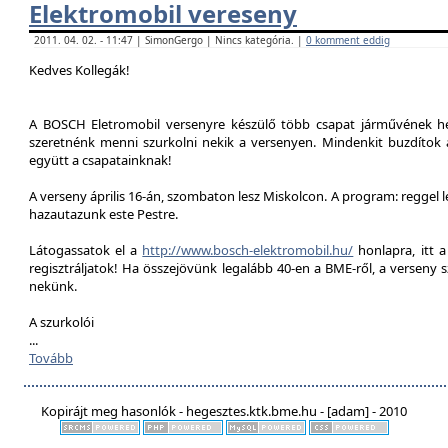
Elektromobil vereseny
2011. 04. 02. - 11:47 | SimonGergo | Nincs kategória. |
0 komment eddig
Kedves Kollegák!
A BOSCH Eletromobil versenyre készülő több csapat járművének he
szeretnénk menni szurkolni nekik a versenyen. Mindenkit buzdítok a
együtt a csapatainknak!
A verseny április 16-án, szombaton lesz Miskolcon. A program: reggel 
hazautazunk este Pestre.
Látogassatok el a
http://www.bosch-elektromobil.hu/
honlapra, itt 
regisztráljatok! Ha összejövünk legalább 40-en a BME-ről, a verseny 
nekünk.
A szurkolói
...
Tovább
Kopirájt meg hasonlók - hegesztes.ktk.bme.hu - [adam] - 2010