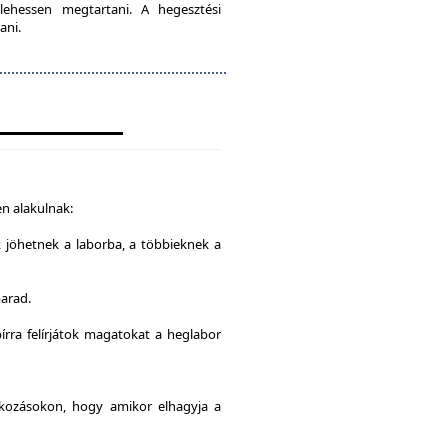
lehessen megtartani. A hegesztési
ani.
n alakulnak:
k jöhetnek a laborba, a többieknek a
marad.
írra felírjátok magatokat a heglabor
alkozásokon, hogy amikor elhagyja a