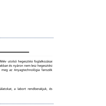
félév utolsó hegesztési foglalkozásai
szakban és nyáron nem lesz hegesztési
je meg az Anyagtechnológia Tanszék
latokat, a labort rendberakjuk, és