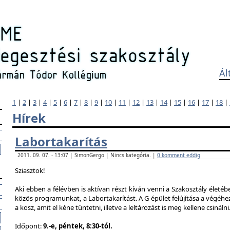
Ál
1
|
2
|
3
|
4
|
5
|
6
|
7
|
8
|
9
|
10
|
11
|
12
|
13
|
14
|
15
|
16
|
17
|
18
|
Hírek
Labortakarítás
2011. 09. 07. - 13:07 | SimonGergo | Nincs kategória. |
0 komment eddig
Sziasztok!
Aki ebben a félévben is aktívan részt kíván venni a Szakosztály életé
közös programunkat, a Labortakarítást. A G épület felújítása a végéhez
a kosz, amit el kéne tüntetni, illetve a leltározást is meg kellene csinálni
Időpont:
9.-e, péntek, 8:30-tól.