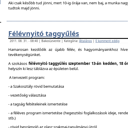
Aki csak később tud jönni, mert 10-ig órája van, nem baj, a munka na
tudtok majd jönni.
Félévnyitó taggyűlés
2011. 08. 31. - 08:40 | BakosLevente | Kategória:
Általános
|
0 komment eddig
Hamarosan kezdődik az újabb félév, és hagyományainkhoz híven
tevékenységünket.
A szokásos
félévnyitó taggyűlés szeptember 13-án kedden, 18 ó
helyszín ki lesz táblázva az épületen belül.
A tervezett program:
- a Szakosztály rövid bemutatása
- vezetőség választása
- a tagság feltételeinek ismertetése
- a féléves program ismertetése (hegesztési foglalkozások ideje, ren
stb.)
- rövid beszámoló az olasz szakmai-tanulmányi útról