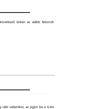
következő linken az alább felsorolt
 ráér valamikor, az jöjjön be a G-be