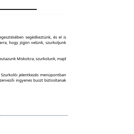
gesztésében segédkeztünk, és el is
rra, hogy jöjjön velünk, szurkoljunk
leutazunk Miskolcra, szurkolunk, majd
a Szurkolói jelentkezés menüpontban
szervezői ingyenes buszt biztosítanak