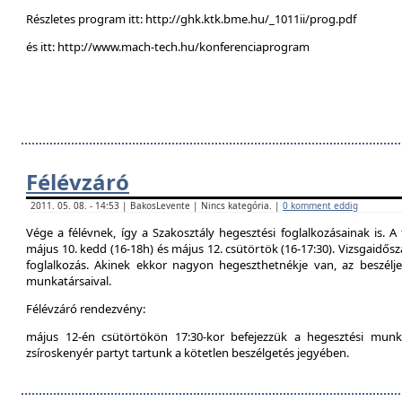
Részletes program itt: http://ghk.ktk.bme.hu/_1011ii/prog.pdf
és itt: http://www.mach-tech.hu/konferenciaprogram
Félévzáró
2011. 05. 08. - 14:53 | BakosLevente | Nincs kategória. |
0 komment eddig
Vége a félévnek, így a Szakosztály hegesztési foglalkozásainak is. A 
május 10. kedd (16-18h) és május 12. csütörtök (16-17:30). Vizsgaidő
foglalkozás. Akinek ekkor nagyon hegeszthetnékje van, az beszél
munkatársaival.
Félévzáró rendezvény:
május 12-én csütörtökön 17:30-kor befejezzük a hegesztési munká
zsíroskenyér partyt tartunk a kötetlen beszélgetés jegyében.