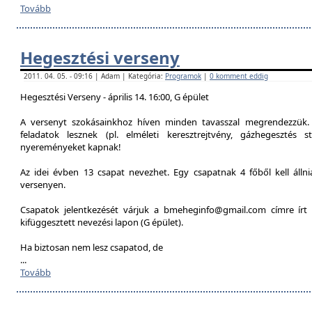
Tovább
Hegesztési verseny
2011. 04. 05. - 09:16 | Adam | Kategória:
Programok
|
0 komment eddig
Hegesztési Verseny - április 14. 16:00, G épület
A versenyt szokásainkhoz híven minden tavasszal megrendezzük. 
feladatok lesznek (pl. elméleti keresztrejtvény, gázhegesztés st
nyereményeket kapnak!
Az idei évben 13 csapat nevezhet. Egy csapatnak 4 főből kell álln
versenyen.
Csapatok jelentkezését várjuk a bmeheginfo@gmail.com címre írt 
kifüggesztett nevezési lapon (G épület).
Ha biztosan nem lesz csapatod, de
...
Tovább