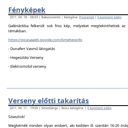
Fényképek
2011. 04. 18. - 08:03 | BakosLevente | Kategória:
Programok
|
0 komment eddig
Galériánkba felkerült sok friss kép, melyeket megtekinthettek az 
témákban.
https://picasaweb.google.com/bmeheginfo
- Dunaferr Vasmű látogatás
- Hegesztési Verseny
- Elektromobil verseny
Verseny előtti takarítás
2011. 04. 11. - 19:00 | SimonGergo | Nincs kategória. |
0 komment eddig
Sziasztok!
Megkérnék minden olyan embert, aki kedden ill. szerdán 16-20 óráig