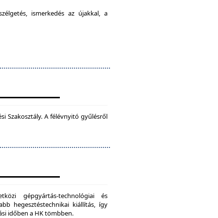
élgetés, ismerkedés az újakkal, a
 Szakosztály. A félévnyitó gyűlésről
zi gépgyártás-technológiai és
bb hegesztéstechnikai kiállítás, így
dási időben a HK tömbben.