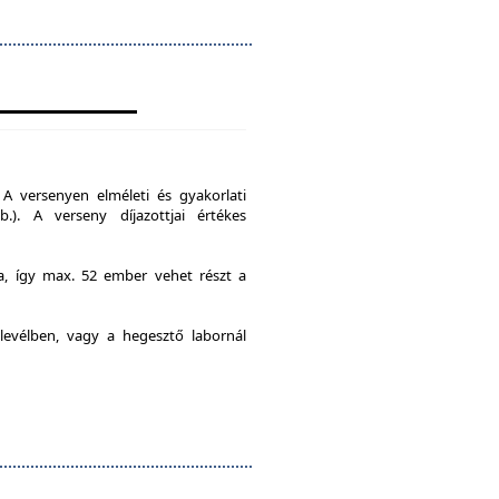
A versenyen elméleti és gyakorlati
b.). A verseny díjazottjai értékes
ia, így max. 52 ember vehet részt a
levélben, vagy a hegesztő labornál