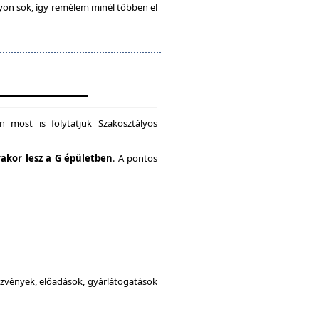
gyon sok, így remélem minél többen el
 most is folytatjuk Szakosztályos
rakor lesz a G épületben
. A pontos
dezvények, előadások, gyárlátogatások