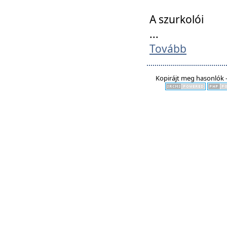
A szurkolói
...
Tovább
Kopirájt meg hasonlók -