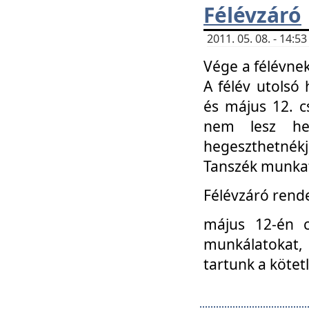
Félévzáró
2011. 05. 08. - 14:
Vége a félévnek
A félév utolsó 
és május 12. c
nem lesz heg
hegeszthetnék
Tanszék munkat
Félévzáró rend
május 12-én c
munkálatokat, 
tartunk a kötet