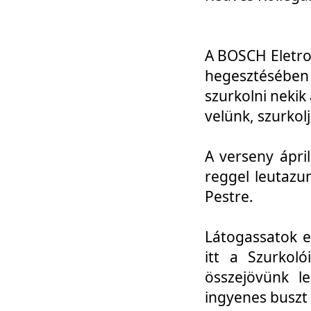
A BOSCH Eletro
hegesztésébe
szurkolni nekik
velünk, szurkol
A verseny ápri
reggel leutazu
Pestre.
Látogassatok e
itt a Szurkoló
összejövünk l
ingyenes buszt