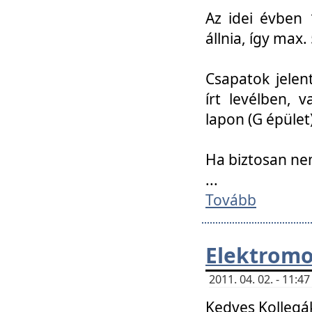
Az idei évben 
állnia, így max
Csapatok jele
írt levélben, 
lapon (G épület)
Ha biztosan ne
...
Tovább
Elektromo
2011. 04. 02. - 11:
Kedves Kollegá