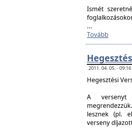
Ismét szeretné
foglalkozásoko
...
Tovább
Hegesztés
2011. 04. 05. - 09:
Hegesztési Verse
A versenyt 
megrendezzük.
lesznek (pl. e
verseny díjazo