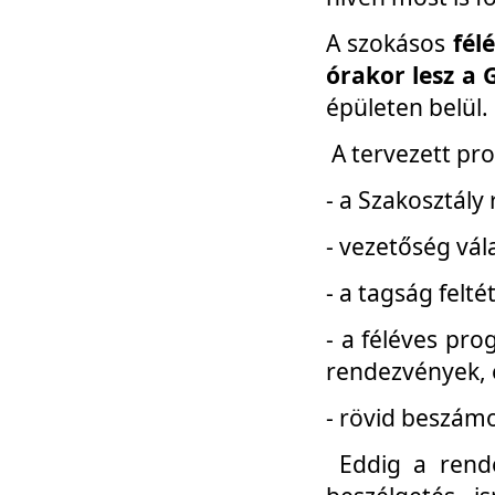
A szokásos
fél
órakor lesz a 
épületen belül.
A tervezett pr
- a Szakosztály
- vezetőség vál
- a tagság felt
- a féléves pro
rendezvények, 
- rövid beszámo
Eddig a rende