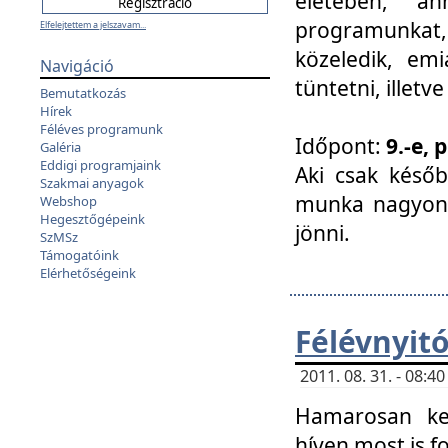
életében, a
programunkat, a
Elfelejtettem a jelszavam...
közeledik, em
Navigáció
tüntetni, illetve
Bemutatkozás
Hírek
Féléves programunk
Időpont:
9.-e, 
Galéria
Eddigi programjaink
Aki csak későb
Szakmai anyagok
munka nagyon 
Webshop
Hegesztőgépeink
jönni.
SzMSz
Támogatóink
Elérhetőségeink
Félévnyit
2011. 08. 31. - 08:
Hamarosan ke
híven most is f