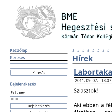
Kezdőlap
1
|
2
|
3
|
4
|
5
|
6
|
7
|
8
Hírek
Keresés
Labortaka
2011. 09. 07. - 13:
Bejelentkezés
Sziasztok!
Aki ebben a fél