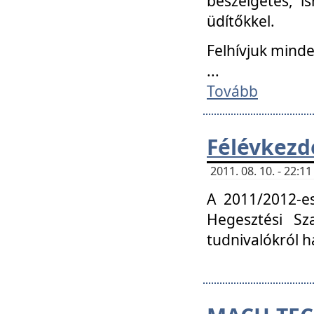
beszélgetés, i
üdítőkkel.
Felhívjuk mind
...
Tovább
Félévkezd
2011. 08. 10. - 22:
A 2011/2012-e
Hegesztési Sza
tudnivalókról 