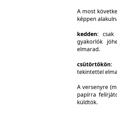
A most követke
képpen alakuln
kedden
: csak
gyakorlók jöh
elmarad.
csütörtökön
: 
tekintettel elm
A versenyre (mo
papírra felírj
küldtök.