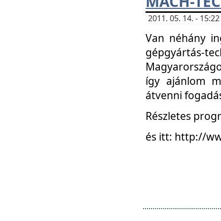
MACH-TECH
2011. 05. 14. - 15:
Van néhány in
gépgyártás-tech
Magyarországon
így ajánlom m
átvenni fogadá
Részletes progr
és itt: http:/