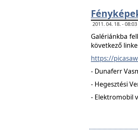
Fényképe
2011. 04. 18. - 08:
Galériánkba fel
következő linke
https://picas
- Dunaferr Vas
- Hegesztési V
- Elektromobil 