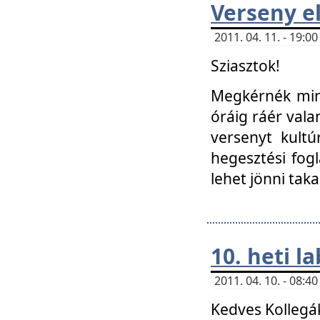
Verseny el
2011. 04. 11. - 19:
Sziasztok!
Megkérnék mind
óráig ráér vala
versenyt kultú
hegesztési fog
lehet jönni taka
10. heti l
2011. 04. 10. - 08:
Kedves Kollegá