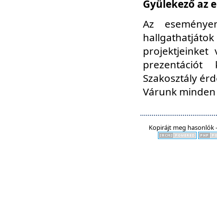
Gyülekező az e
Az eseményen
hallgathatjáto
projektjeinket
prezentációt
Szakosztály ér
Várunk minden 
Kopirájt meg hasonlók -