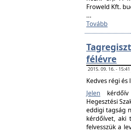
Froweld Kft. bu
...
Tovább
Tagregis
félévre
2015. 09. 16. - 15:
Kedves régi és 
Jelen
kérdőív 
Hegesztési Szak
eddigi tagság n
kérdőívet, aki
felvesszük a le