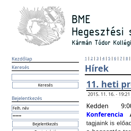
Kezdőlap
1
|
2
|
3
|
4
|
5
|
6
|
7
|
8
Hírek
Keresés
11. heti 
2015. 11. 16. - 19:
Bejelentkezés
Kedden 9:
Konferencia
tagjaink is elő