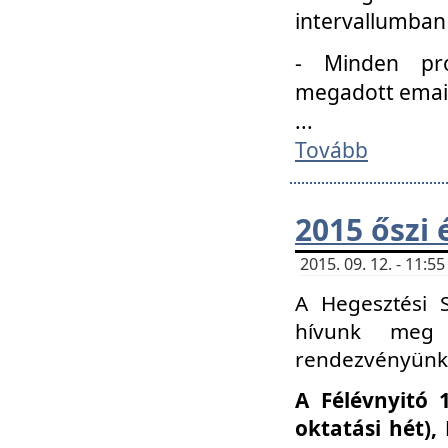
intervallumban
- Minden pro
megadott email 
...
Tovább
2015 őszi 
2015. 09. 12. - 11:
A Hegesztési S
hívunk meg 
rendezvényünk
A Félévnyitó 
oktatási hét)