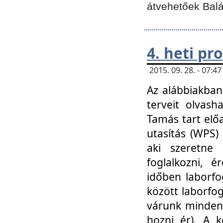
átvehetőek Balá
4. heti p
2015. 09. 28. - 07:
Az alábbiakban 
terveit olvash
Tamás tart elő
utasítás (WPS)
aki szeretne k
foglalkozni, 
időben laborfo
között laborfog
várunk mindenk
hozni ér). A 