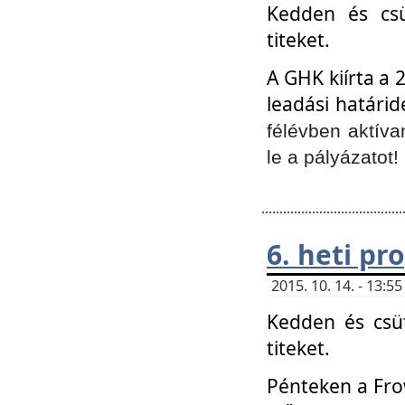
Kedden és csü
titeket.
A GHK kiírta a 
leadási határid
félévben aktíva
le a pályázatot!
6. heti p
2015. 10. 14. - 13:
Kedden és csüt
titeket.
Pénteken a Frow