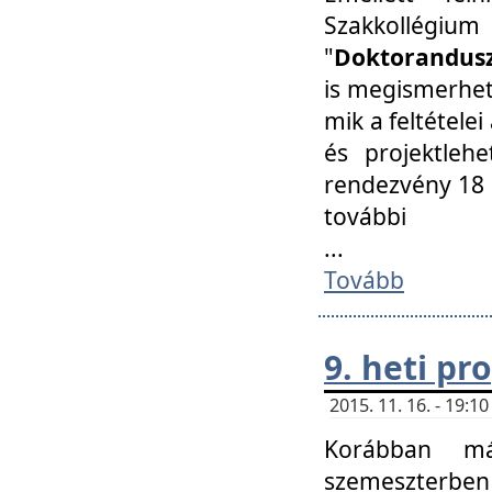
Szakkollégi
"
Doktorandusz
is megismerhet
mik a feltétele
és projektleh
rendezvény 18 
további
...
Tovább
9. heti p
2015. 11. 16. - 19:
Korábban má
szemeszterben