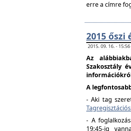
erre a címre fo
2015 őszi 
2015. 09. 16. - 15:
Az alábbiakb
Szakosztály é
információkról
A legfontosabb
- Aki tag szere
Tagregisztációs
- A foglalkozá
19:45-ig vann