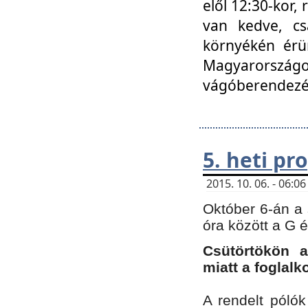
elől 12:30-kor,
van kedve, cs
környékén érün
Magyarországo
vágóberendezé
5. heti p
2015. 10. 06. - 06:
Október 6-án a 
óra között a G 
Csütörtökön a
miatt a foglal
A rendelt póló