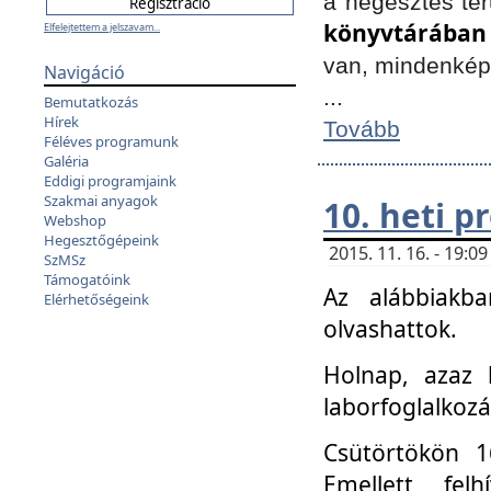
a hegesztés ter
könyvtárában
Elfelejtettem a jelszavam...
van, mindenké
Navigáció
...
Bemutatkozás
Hírek
Tovább
Féléves programunk
Galéria
Eddigi programjaink
Szakmai anyagok
10. heti 
Webshop
Hegesztőgépeink
2015. 11. 16. - 19:
SzMSz
Támogatóink
Az alábbiakb
Elérhetőségeink
olvashattok.
Holnap, azaz 
laborfoglalkozá
Csütörtökön 16
Emellett fe