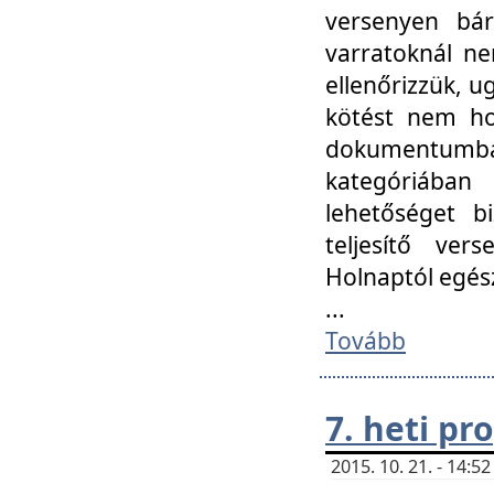
versenyen bár
varratoknál ne
ellenőrizzük, u
kötést nem hoz
dokumentumban 
kategóriába
lehetőséget bi
teljesítő ver
Holnaptól egés
...
Tovább
7. heti p
2015. 10. 21. - 14: