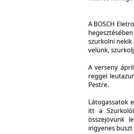
A BOSCH Eletro
hegesztésébe
szurkolni nekik
velünk, szurkol
A verseny ápri
reggel leutazu
Pestre.
Látogassatok e
itt a Szurkoló
összejövünk l
ingyenes buszt