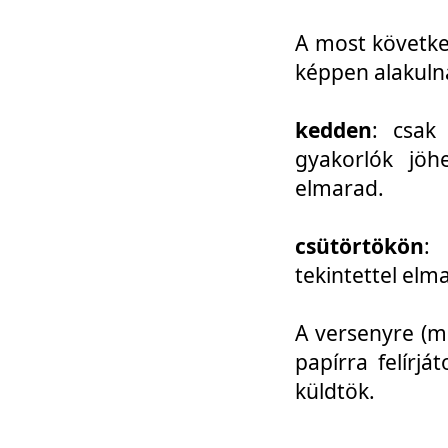
A most követke
képpen alakuln
kedden
: csak
gyakorlók jöh
elmarad.
csütörtökön
: 
tekintettel elm
A versenyre (mo
papírra felírj
küldtök.