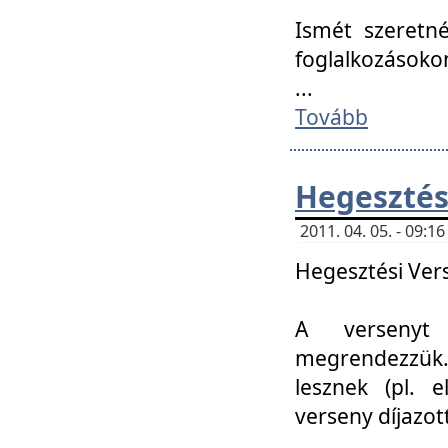
Ismét szeretné
foglalkozásoko
...
Tovább
Hegesztés
2011. 04. 05. - 09:
Hegesztési Verse
A versenyt 
megrendezzük.
lesznek (pl. e
verseny díjazo