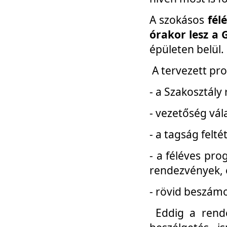
A szokásos
fél
órakor lesz a 
épületen belül.
A tervezett pr
- a Szakosztály
- vezetőség vál
- a tagság felt
- a féléves pro
rendezvények, 
- rövid beszámo
Eddig a rende