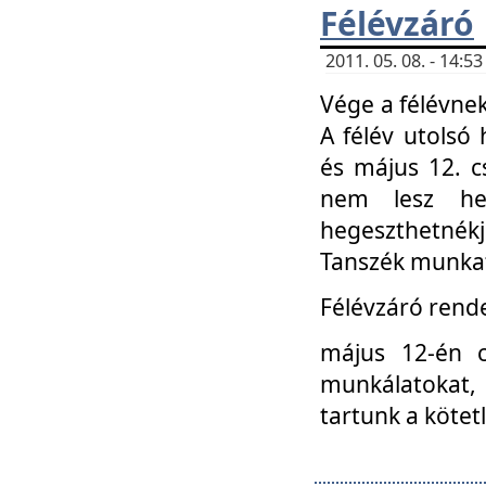
Félévzáró
2011. 05. 08. - 14:
Vége a félévnek
A félév utolsó 
és május 12. c
nem lesz heg
hegeszthetnék
Tanszék munkat
Félévzáró rend
május 12-én c
munkálatokat, 
tartunk a kötet