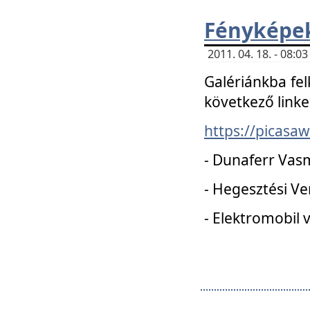
Fényképe
2011. 04. 18. - 08:
Galériánkba fel
következő linke
https://picas
- Dunaferr Vas
- Hegesztési V
- Elektromobil 