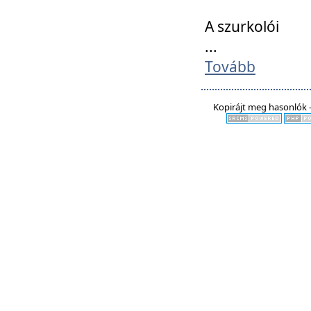
A szurkolói
...
Tovább
Kopirájt meg hasonlók -