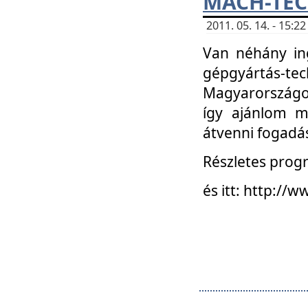
MACH-TECH
2011. 05. 14. - 15:
Van néhány in
gépgyártás-tech
Magyarországon
így ajánlom m
átvenni fogadá
Részletes progr
és itt: http:/