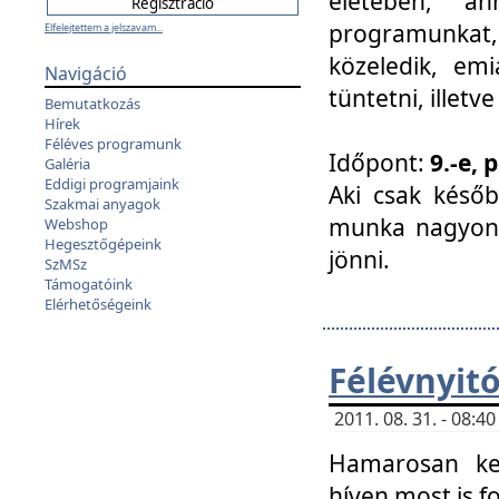
életében, a
programunkat, a
Elfelejtettem a jelszavam...
közeledik, em
Navigáció
tüntetni, illetve
Bemutatkozás
Hírek
Féléves programunk
Időpont:
9.-e, 
Galéria
Eddigi programjaink
Aki csak későb
Szakmai anyagok
munka nagyon 
Webshop
Hegesztőgépeink
jönni.
SzMSz
Támogatóink
Elérhetőségeink
Félévnyit
2011. 08. 31. - 08:
Hamarosan ke
híven most is f