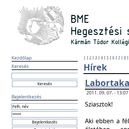
Kezdőlap
1
|
2
|
3
|
4
|
5
|
6
|
7
|
8
Hírek
Keresés
Labortaka
2011. 09. 07. - 13:
Bejelentkezés
Sziasztok!
Aki ebben a fél