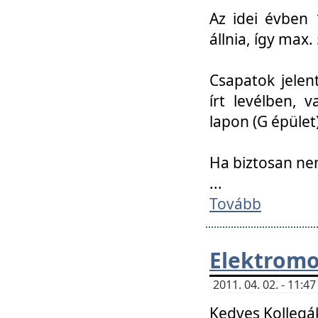
Az idei évben 
állnia, így max
Csapatok jele
írt levélben, 
lapon (G épület)
Ha biztosan ne
...
Tovább
Elektromo
2011. 04. 02. - 11:
Kedves Kollegá