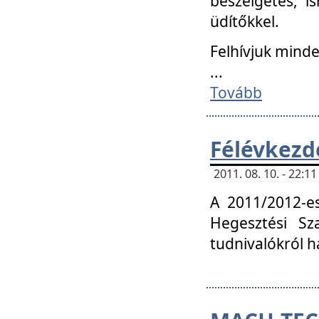
beszélgetés, i
üdítőkkel.
Felhívjuk mind
...
Tovább
Félévkezd
2011. 08. 10. - 22:
A 2011/2012-e
Hegesztési Sza
tudnivalókról 