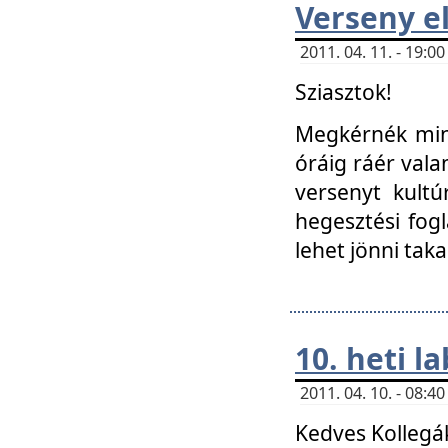
Verseny el
2011. 04. 11. - 19:
Sziasztok!
Megkérnék mind
óráig ráér vala
versenyt kultú
hegesztési fog
lehet jönni taka
10. heti l
2011. 04. 10. - 08:
Kedves Kollegá