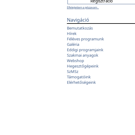
Elfelejtettem a jelszavam...
Navigáció
Bemutatkozás
Hírek
Féléves programunk
Galéria
Eddigi programjaink
Szakmai anyagok
Webshop
Hegesztőgépeink
SzMSz
Támogatóink
Elérhetőségeink