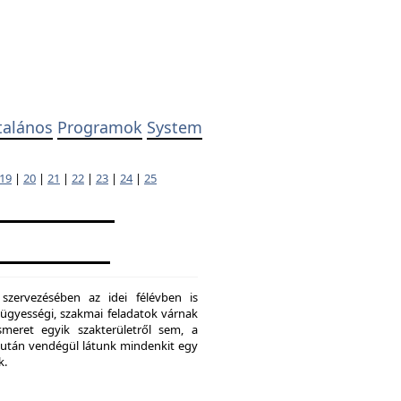
talános
Programok
System
19
|
20
|
21
|
22
|
23
|
24
|
25
 szervezésében az idei félévben is
ügyességi, szakmai feladatok várnak
meret egyik szakterületről sem, a
ő után vendégül látunk mindenkit egy
k.