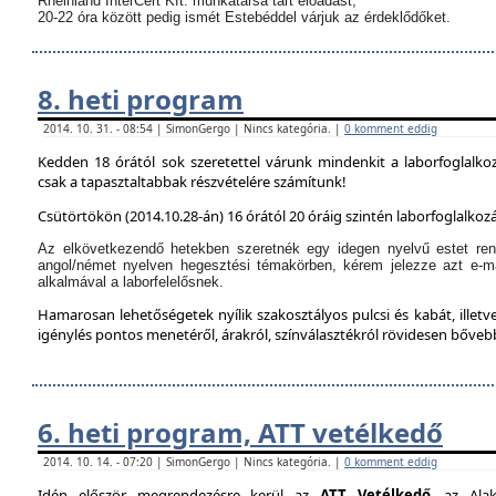
Rheinland InterCert Kft. munkatársa tart előadást,
20-22 óra között pedig ismét Estebéddel várjuk az érdeklődőket.
8. heti program
2014. 10. 31. - 08:54 | SimonGergo | Nincs kategória. |
0 komment eddig
Kedden 18 órától sok szeretettel várunk mindenkit a laborfoglalko
csak a tapasztaltabbak részvételére számítunk!
Csütörtökön (2014.10.28-án) 16 órától 20 óráig szintén laborfoglalkozá
Az elkövetkezendő hetekben szeretnék egy idegen nyelvű estet ren
angol/német nyelven hegesztési témakörben, kérem jelezze azt e-m
alkalmával a laborfelelősnek.
Hamarosan lehetőségetek nyílik szakosztályos pulcsi és kabát, illetve
igénylés pontos menetéről, árakról, színválasztékról rövidesen bőve
6. heti program, ATT vetélkedő
2014. 10. 14. - 07:20 | SimonGergo | Nincs kategória. |
0 komment eddig
Idén először megrendezésre kerül az
ATT Vetélkedő
, az Alak