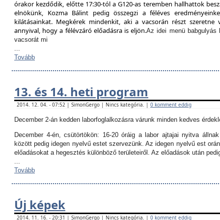
órakor kezdődik, előtte 17:30-tól a G120-as teremben hallhattok besz
elnökünk, Kozma Bálint pedig összegzi a féléves eredményeinket
kilátásainkat. Megkérek mindenkit, aki a vacsorán részt szeretne v
annyival, hogy a félévzáró előadásra is eljön.
Az idei menü babgulyás 
vacsorát mi
...
Tovább
13. és 14. heti program
2014. 12. 04. - 07:52 | SimonGergo | Nincs kategória. |
0 komment eddig
December 2-án kedden laborfoglalkozásra várunk minden kedves érdekl
December 4-én, csütörtökön:
16-20 óráig a labor ajtajai nyitva állna
között pedig idegen nyelvű estet szervezünk. Az idegen nyelvű est orán
előadásokat a hegesztés különböző területeiről. Az előadások után ped
...
Tovább
Új képek
2014. 11. 16. - 20:31 | SimonGergo | Nincs kategória. |
0 komment eddig