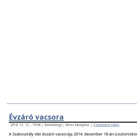
Évzáró vacsora
2014. 12. 12. - 19:46 | SimonGergo | Nincs kategória. |
0 komment eddig
A Szakosztály idei évzáró vacsorája 2014. december 18-án (csütörtökö