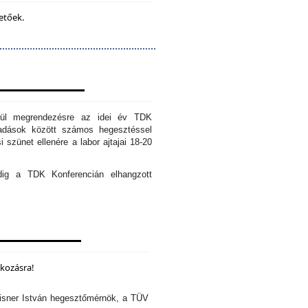
etőek.
erül megrendezésre az idei év TDK
őadások között számos hegesztéssel
 szünet ellenére a labor ajtajai 18-20
edig a TDK Konferencián elhangzott
lkozásra!
isner István hegesztőmérnök, a TÜV