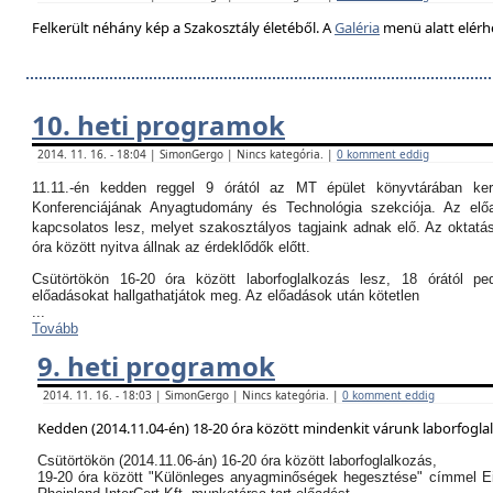
Felkerült néhány kép a Szakosztály életéből. A
Galéria
menü alatt elérh
10. heti programok
2014. 11. 16. - 18:04 | SimonGergo | Nincs kategória. |
0 komment eddig
11.11.-én kedden reggel 9 órától az MT épület könyvtárában k
Konferenciájának Anyagtudomány és Technológia szekciója. Az el
kapcsolatos lesz, melyet szakosztályos tagjaink adnak elő. Az oktatási
óra között nyitva állnak az érdeklődők előtt.
Csütörtökön 16-20 óra között laborfoglalkozás lesz, 18 órától p
előadásokat hallgathatjátok meg. Az előadások után kötetlen
...
Tovább
9. heti programok
2014. 11. 16. - 18:03 | SimonGergo | Nincs kategória. |
0 komment eddig
Kedden (2014.11.04-én) 18-20 óra között mindenkit várunk laborfogla
Csütörtökön (2014.11.06-án) 16-20 óra között laborfoglalkozás,
19-20 óra között "Különleges anyagminőségek hegesztése" címmel E