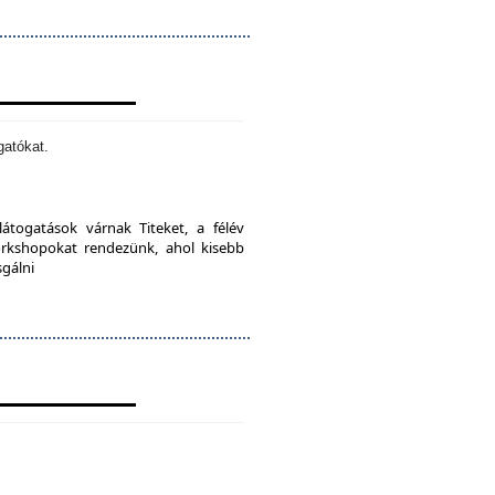
gatókat.
látogatások várnak Titeket, a félév
orkshopokat rendezünk, ahol kisebb
sgálni