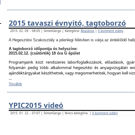
2015 tavaszi évnyitó, tagtoborzó
2015. 02. 09. - 08:05 | SimonGergo | Kategória:
Általános
|
0 komment eddig
A Hegesztési Szakosztály a jelenlegi félévben is várja az érdeklődő hall
A tagtoborzó időpontja és helyszíne:
2015.02.12. (csütörtök) 18 óra G épület
Programjaink közt rendszeres laborfoglalkozások, előadások, gyár
folyamán pedig több alkalommal hegesztési és anyagvizsgálati w
ajándéktárgyakat készíthettek, vagy megismerhetitek, hogyan kell viz
...
Tovább
YPIC2015 videó
2015. 01. 22. - 07:07 | SimonGergo | Nincs kategória. |
0 komment eddig