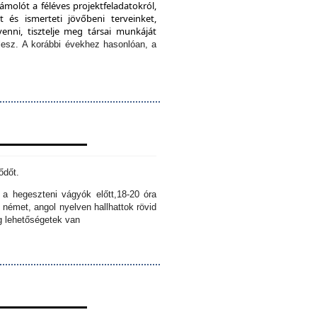
ámolót a féléves projektfeladatokról,
 és ismerteti jövőbeni terveinket,
enni, tisztelje meg társai munkáját
lesz.
A korábbi évekhez hasonlóan, a
ődőt.
k a hegeszteni vágyók előtt,
18-20 óra
 német, angol nyelven hallhattok rövid
ig lehetőségetek van