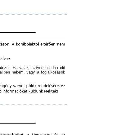
záson. A korábbiaktól eltérően nem
s lesz.
dezni. Ha valaki szívesen adna elő
ailben nekem, vagy a foglalkozások
 igény szerint pólók rendelésére. Az
bb információkat küldünk Nektek!
ítástechnikai, a Hegesztési és az