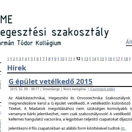
Ál
1
|
2
|
3
|
4
|
5
|
6
|
7
|
8
|
9
|
10
|
11
|
12
|
13
|
14
|
15
|
16
|
17
|
18
|
Hírek
G épület vetélkedő 2015
2015. 02. 09. - 08:17 | SimonGergo | Nincs kategória. |
0 komment eddig
Az Alakítástechnikai, Hegesztési és Orvostechnika Szakosztályok
megrendezésre kerül a G épület vetélkedő. A vetélkedőn különböző 
Titeket. A feladatok megoldásához nem szükséges komolyabb is
versenyre bárki jelentkezhet, nem csak szakosztályosok! A vetélked
kellemes hangulatú vacsorára, a legjobban teljesítő csapatokat díjazzu
Jelentkezni 4 fős csapatokban az alábbi form kitöltésével tudtok
itt.