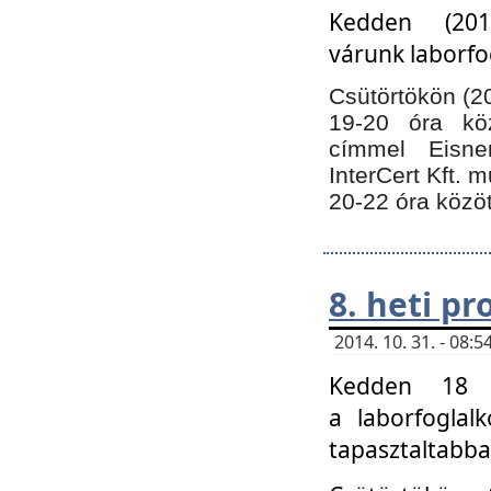
Kedden (201
várunk laborfo
Csütörtökön (20
19-20 óra kö
címmel Eisne
InterCert Kft. 
20-22 óra közöt
8. heti p
2014. 10. 31. - 08
Kedden 18 ó
a laborfoglal
tapasztaltabba