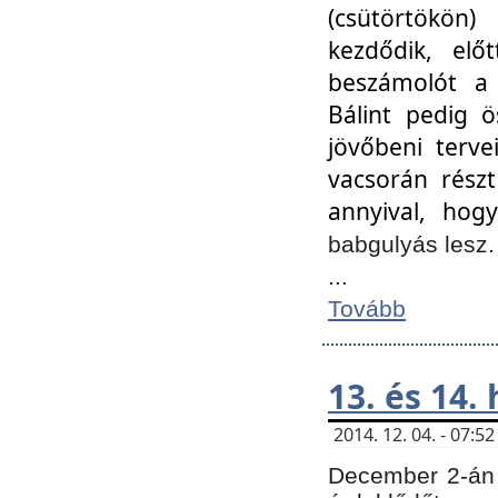
(csütörtökön
kezdődik, elő
beszámolót a 
Bálint pedig ö
jövőbeni terve
vacsorán részt
annyival, hogy
babgulyás lesz
...
Tovább
13. és 14.
2014. 12. 04. - 07:
December 2-án 