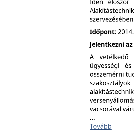
Idén először
Alakítástechni
szervezésében
Időpont
: 2014
Jelentkezni az
A vetélkedő 
ügyességi és
összemérni tud
szakosztályok 
alakítástec
versenyállom
vacsorával vár
...
Tovább