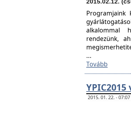
2015.02.12. (cs
Programjaink k
gyárlátogatáso
alkalommal h
rendezünk, ah
megismerhetite
...
Tovább
YPIC2015 
2015. 01. 22. - 07: