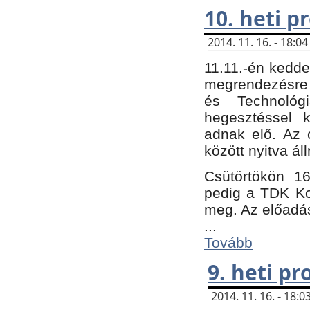
10. heti 
2014. 11. 16. - 18:
11.11.-én kedde
megrendezésre 
és Technológ
hegesztéssel k
adnak elő. Az o
között nyitva ál
Csütörtökön 16
pedig a TDK Kon
meg. Az előadá
...
Tovább
9. heti p
2014. 11. 16. - 18