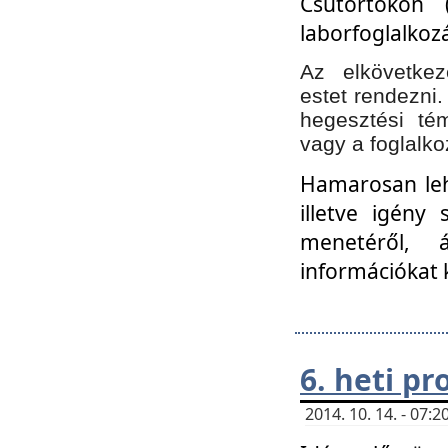
Csütörtökön 
laborfoglalkozá
Az elkövetke
estet rendezni
hegesztési té
vagy a foglalko
Hamarosan lehe
illetve igény
menetéről, á
információkat 
6. heti p
2014. 10. 14. - 07