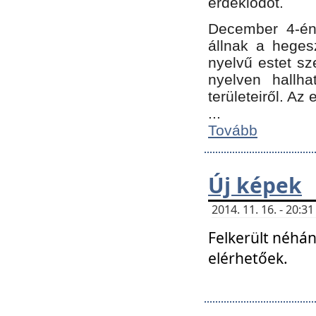
érdeklődőt.
December 4-én
állnak a hegesz
nyelvű estet sz
nyelven hallh
területeiről. A
...
Tovább
Új képek
2014. 11. 16. - 20:
Felkerült néhán
elérhetőek.