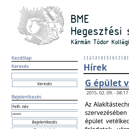
Kezdőlap
1
|
2
|
3
|
4
|
5
|
6
|
7
|
8
Hírek
Keresés
G épület 
2015. 02. 09. - 08:
Bejelentkezés
Az Alakítástech
szervezésében
épület vetélke