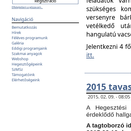
feladatok vá
szükséges kom
Elfelejtettem a jelszavam...
versenyre bár
Navigáció
vetélkedő ut
Bemutatkozás
Hírek
hangulatú vacso
Féléves programunk
Galéria
Jelentkezni 4 f
Eddigi programjaink
itt.
Szakmai anyagok
Webshop
Hegesztőgépeink
SzMSz
Támogatóink
Elérhetőségeink
2015 tavas
2015. 02. 09. - 08:
A Hegesztési 
érdeklődő hallg
A tagtoborzó i