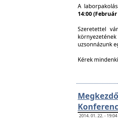
A laborpakolá
14:00 (Február
Szeretettel vá
környezetének
uzsonnázunk eg
Kérek mindenki
Megkezd
Konferenc
2014. 01. 22. - 19: