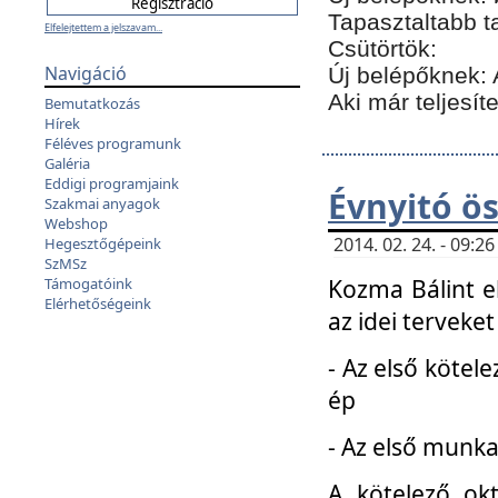
Tapasztaltabb t
Elfelejtettem a jelszavam...
Csütörtök:
Navigáció
Új belépőknek: 
Aki már teljesít
Bemutatkozás
Hírek
Féléves programunk
Galéria
Eddigi programjaink
Évnyitó ö
Szakmai anyagok
Webshop
2014. 02. 24. - 09:
Hegesztőgépeink
SzMSz
Kozma Bálint el
Támogatóink
Elérhetőségeink
az idei terveket
- Az első kötele
ép
- Az első munka
A kötelező ok