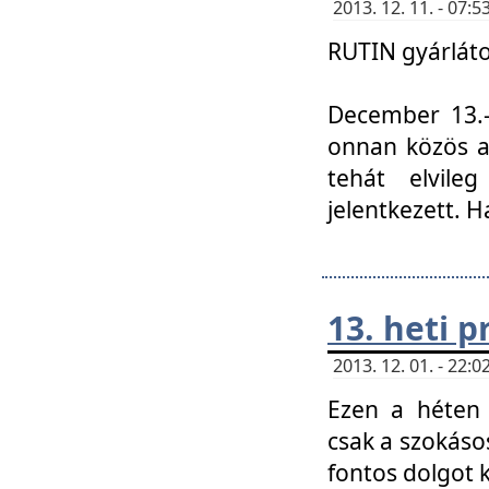
2013. 12. 11. - 07
RUTIN gyárláto
December 13.-á
onnan közös a
tehát elvile
jelentkezett. H
13. heti 
2013. 12. 01. - 22
Ezen a héten
csak a szokáso
fontos dolgot 