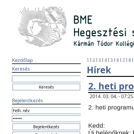
Kezdőlap
1
|
2
|
3
|
4
|
5
|
6
|
7
|
8
Hírek
Keresés
2. heti p
2014. 03. 04. - 07:
Bejelentkezés
2. heti program
Kedd:
Új belépőknek: 