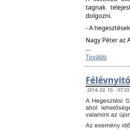
tagnak teleje
dolgozni.
- A hegesztések
Nagy Péter az A
...
Tovább
Félévnyit
2014. 02. 10. - 07:
A Hegesztési Sz
ahol lehetőség
valamint az újo
Az esemény időp