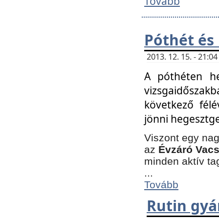
Tovább
Póthét és
2013. 12. 15. - 21:
A póthéten he
vizsgaidőszak
következő félé
jönni hegesztge
Viszont egy nag
az
Évzáró Vacs
minden aktív ta
...
Tovább
Rutin gyá