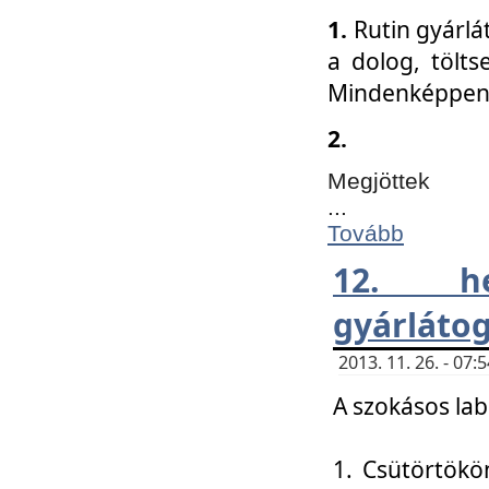
1.
Rutin gyárlá
a dolog, tölts
Mindenképpen 
2.
Megjöttek
...
Tovább
12. h
gyárlátog
2013. 11. 26. - 07
A szokásos lab
1. Csütörtökö