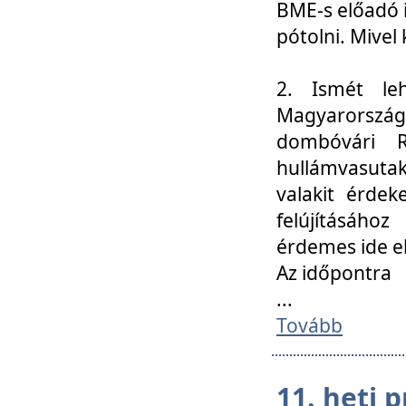
BME-s előadó i
pótolni. Mivel 
2. Ismét le
Magyarország
dombóvári R
hullámvasuta
valakit érdek
felújításáh
érdemes ide el
Az időpontra
...
Tovább
11. heti