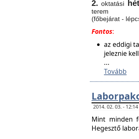
2.
hé
oktatási
terem
(főbejárat - lépc
Fontos
:
az eddigi 
jeleznie ke
...
Tovább
Laborpako
2014. 02. 03. - 12:
Mint minden f
Hegesztő labor