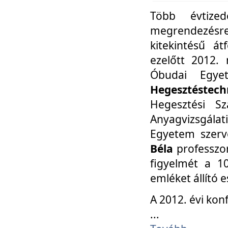
Több évtize
megrendezésr
kitekintésű á
ezelőtt 2012.
Óbudai Egy
Hegesztéstechn
Hegesztési Sz
Anyagvizsgála
Egyetem szerv
Béla
professzor
figyelmét a 10
emléket állító
A 2012. évi ko
...