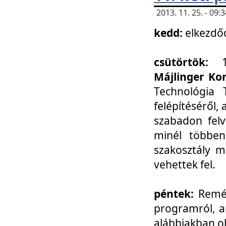
2013. 11. 25. - 09
kedd:
elkezdő
csütörtök:
Májlinger Ko
Technológia 
felépítéséről,
szabadon felv
minél többen
szakosztály m
vehettek fel.
péntek:
Remél
programról, a
alábbiakban ol