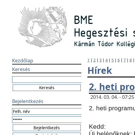
Kezdőlap
1
|
2
|
3
|
4
|
5
|
6
|
7
|
8
Hírek
Keresés
2. heti p
2014. 03. 04. - 07:
Bejelentkezés
2. heti program
Kedd:
Új belépőknek: 