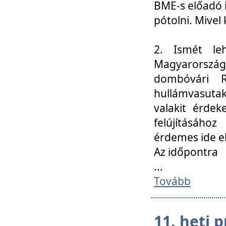
BME-s előadó i
pótolni. Mivel 
2. Ismét le
Magyarország
dombóvári R
hullámvasuta
valakit érdek
felújításáh
érdemes ide el
Az időpontra
...
Tovább
11. heti