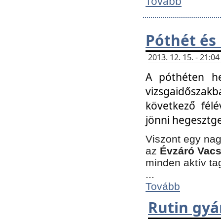
Tovább
Póthét és
2013. 12. 15. - 21:
A póthéten he
vizsgaidőszak
következő félé
jönni hegesztge
Viszont egy nag
az
Évzáró Vacs
minden aktív ta
...
Tovább
Rutin gyá