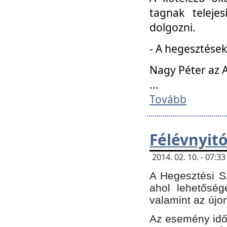
tagnak teleje
dolgozni.
- A hegesztések
Nagy Péter az A
...
Tovább
Félévnyit
2014. 02. 10. - 07:
A Hegesztési Sz
ahol lehetőség
valamint az újo
Az esemény időp