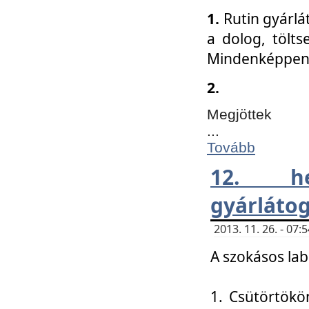
1.
Rutin gyárlá
a dolog, tölts
Mindenképpen 
2.
Megjöttek
...
Tovább
12. h
gyárlátog
2013. 11. 26. - 07
A szokásos lab
1. Csütörtökö