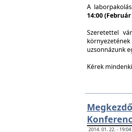
A laborpakolá
14:00 (Február
Szeretettel vá
környezetének
uzsonnázunk eg
Kérek mindenki
Megkezd
Konferenc
2014. 01. 22. - 19: