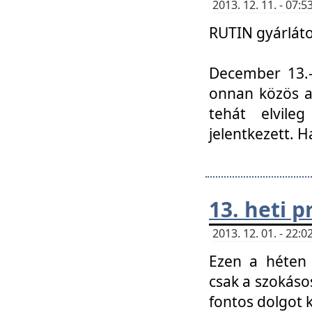
2013. 12. 11. - 07
RUTIN gyárláto
December 13.-á
onnan közös a
tehát elvile
jelentkezett. H
13. heti 
2013. 12. 01. - 22
Ezen a héten
csak a szokáso
fontos dolgot 