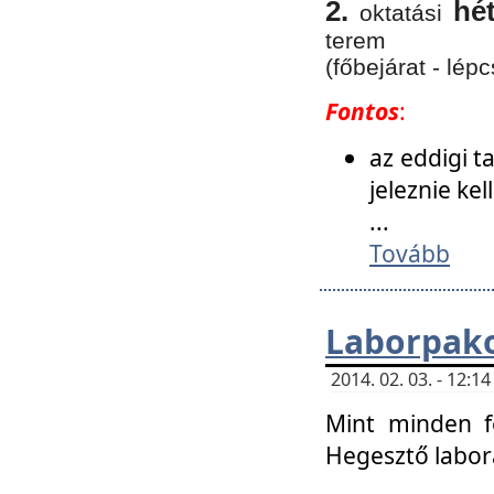
2.
hé
oktatási
terem
(főbejárat - lépc
Fontos
:
az eddigi 
jeleznie ke
...
Tovább
Laborpako
2014. 02. 03. - 12:
Mint minden f
Hegesztő labor