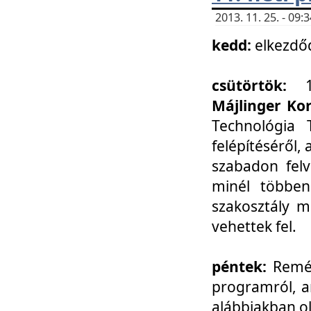
2013. 11. 25. - 09
kedd:
elkezdő
csütörtök:
Májlinger Ko
Technológia 
felépítéséről,
szabadon felv
minél többen
szakosztály m
vehettek fel.
péntek:
Remél
programról, a
alábbiakban ol