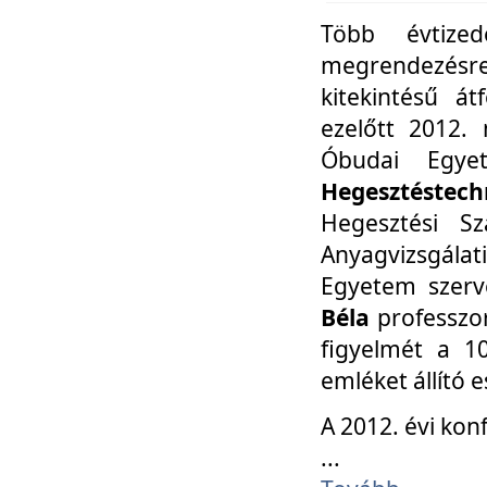
Több évtize
megrendezésr
kitekintésű á
ezelőtt 2012.
Óbudai Egy
Hegesztéstechn
Hegesztési Sz
Anyagvizsgála
Egyetem szerv
Béla
professzor
figyelmét a 10
emléket állító
A 2012. évi ko
...