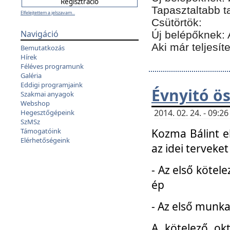
Tapasztaltabb t
Elfelejtettem a jelszavam...
Csütörtök:
Navigáció
Új belépőknek: 
Aki már teljesít
Bemutatkozás
Hírek
Féléves programunk
Galéria
Eddigi programjaink
Évnyitó ö
Szakmai anyagok
Webshop
2014. 02. 24. - 09:
Hegesztőgépeink
SzMSz
Kozma Bálint el
Támogatóink
Elérhetőségeink
az idei terveket
- Az első kötele
ép
- Az első munka
A kötelező ok