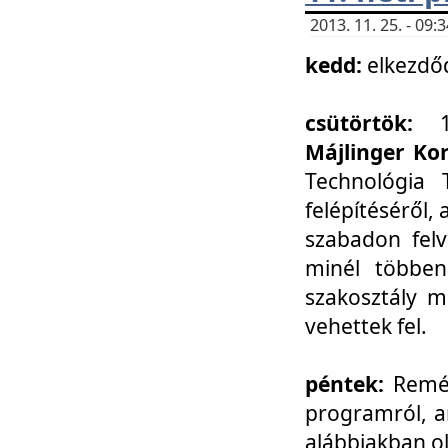
2013. 11. 25. - 09
kedd:
elkezdő
csütörtök:
Májlinger Ko
Technológia 
felépítéséről,
szabadon felv
minél többen
szakosztály m
vehettek fel.
péntek:
Remél
programról, a
alábbiakban ol