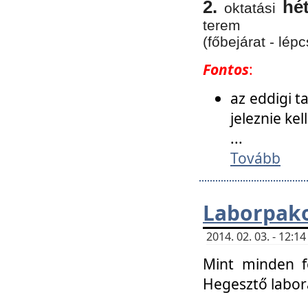
2.
hé
oktatási
terem
(főbejárat - lépc
Fontos
:
az eddigi 
jeleznie ke
...
Tovább
Laborpako
2014. 02. 03. - 12:
Mint minden f
Hegesztő labor