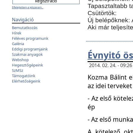
Tapasztaltabb t
Elfelejtettem a jelszavam...
Csütörtök:
Navigáció
Új belépőknek: 
Aki már teljesít
Bemutatkozás
Hírek
Féléves programunk
Galéria
Eddigi programjaink
Évnyitó ö
Szakmai anyagok
Webshop
2014. 02. 24. - 09:
Hegesztőgépeink
SzMSz
Kozma Bálint el
Támogatóink
Elérhetőségeink
az idei terveket
- Az első kötele
ép
- Az első munka
A kötelező ok