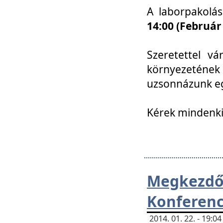
A laborpakolá
14:00 (Február
Szeretettel vá
környezetének
uzsonnázunk eg
Kérek mindenki
Megkezd
Konferenc
2014. 01. 22. - 19: