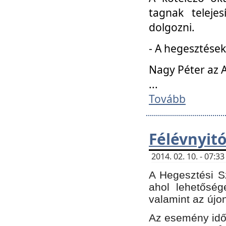
tagnak teleje
dolgozni.
- A hegesztések
Nagy Péter az A
...
Tovább
Félévnyit
2014. 02. 10. - 07:
A Hegesztési Sz
ahol lehetőség
valamint az újo
Az esemény időp