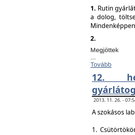
1.
Rutin gyárlá
a dolog, tölts
Mindenképpen 
2.
Megjöttek
...
Tovább
12. h
gyárlátog
2013. 11. 26. - 07
A szokásos lab
1. Csütörtökö