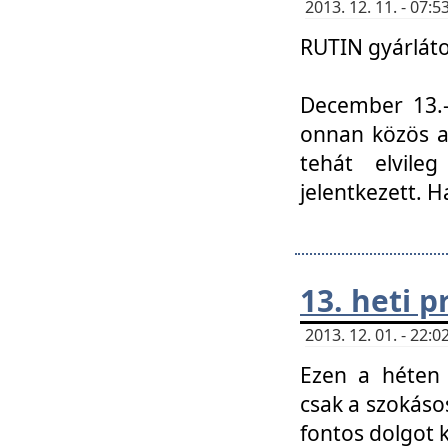
2013. 12. 11. - 07
RUTIN gyárláto
December 13.-á
onnan közös a
tehát elvile
jelentkezett. H
13. heti 
2013. 12. 01. - 22
Ezen a héten
csak a szokáso
fontos dolgot 