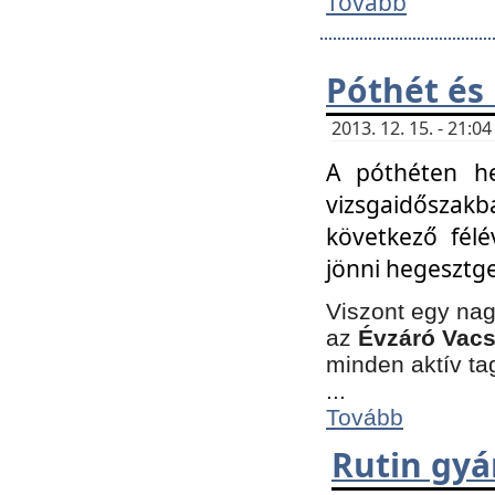
Tovább
Póthét és
2013. 12. 15. - 21:
A póthéten he
vizsgaidőszak
következő félé
jönni hegesztge
Viszont egy nag
az
Évzáró Vacs
minden aktív ta
...
Tovább
Rutin gyá