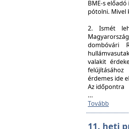
BME-s előadó i
pótolni. Mivel 
2. Ismét le
Magyarország
dombóvári R
hullámvasuta
valakit érdek
felújításáh
érdemes ide el
Az időpontra
...
Tovább
11. heti