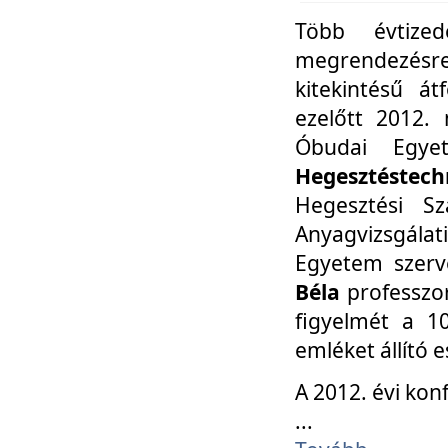
Több évtize
megrendezésr
kitekintésű á
ezelőtt 2012.
Óbudai Egy
Hegesztéstechn
Hegesztési Sz
Anyagvizsgála
Egyetem szerv
Béla
professzor
figyelmét a 10
emléket állító
A 2012. évi ko
...