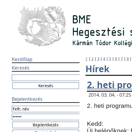
Kezdőlap
1
|
2
|
3
|
4
|
5
|
6
|
7
|
8
Hírek
Keresés
2. heti p
2014. 03. 04. - 07:
Bejelentkezés
2. heti program
Kedd:
Új belépőknek: 