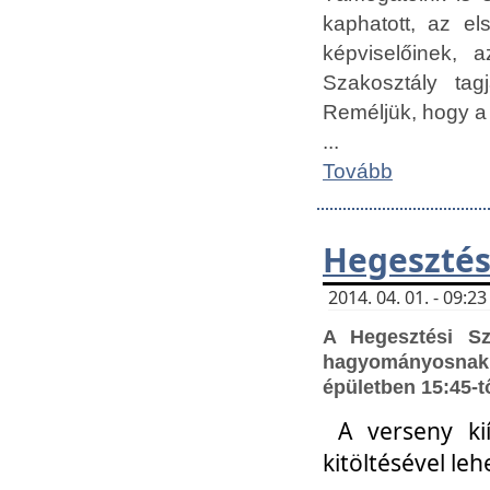
kaphatott, az e
képviselőinek,
Szakosztály tag
Reméljük, hogy a
...
Tovább
Hegesztés
2014. 04. 01. - 09:
A Hegesztési S
hagyományosnak 
épületben 15:45-t
A verseny ki
kitöltésével leh