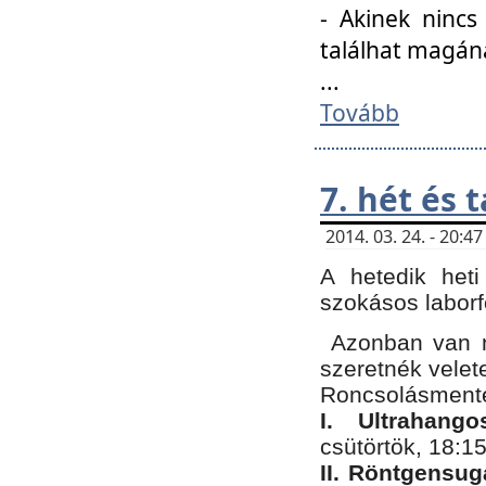
- Akinek nincs
találhat magán
...
Tovább
7. hét és 
2014. 03. 24. - 20:
A hetedik heti
szokásos labor
Azonban van n
szeretnék velet
Roncsolásmente
I. Ultrahang
csütörtök, 18:15
II. Röntgensug