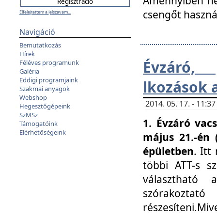
Amennyiben nem
csengőt haszná
Elfelejtettem a jelszavam...
Navigáció
Bemutatkozás
Hírek
Évzáró, 
Féléves programunk
Galéria
Eddigi programjaink
lkozások 
Szakmai anyagok
Webshop
2014. 05. 17. - 11:
Hegesztőgépeink
SzMSz
1. Évzáró vac
Támogatóink
Elérhetőségeink
május 21.-én 
épületben
. It
többi ATT-s sz
választható 
szórakoztató
részesíteni.Miv