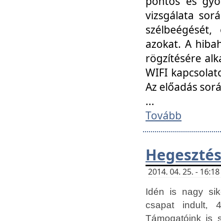
pontos és gyor
vizsgálata so
szélbeégését, 
azokat. A hibah
rögzítésére alk
WIFI kapcsolat
Az előadás sor
...
Tovább
Hegesztés
2014. 04. 25. - 16:
Idén is nagy sik
csapat indult, 
Támogatóink is 