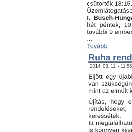
csütörtök 18:15
Üzemlátogatáso
I. Busch-Hung
hét péntek, 10
további 9 embe
...
Tovább
Ruha rend
2014. 03. 11. - 11:5
Eljött egy úja
van szükségünk
mint az elmúlt
Újítás, hogy e
rendelések
keressétek.
Itt megtalálhat
is könnyen kii