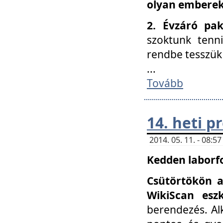
olyan embereke
2. Évzáró pa
szoktunk tenn
rendbe tesszü
...
Tovább
14. heti 
2014. 05. 11. - 08:
Kedden laborfo
Csütörtökön a
WikiScan eszk
berendezés. Al