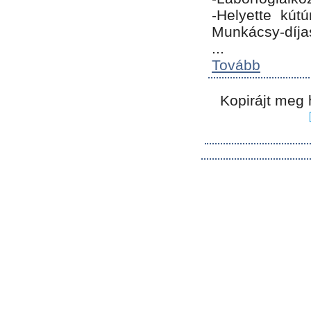
-Helyette kút
Munkácsy-díja
...
Tovább
Kopirájt meg 