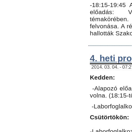
-18:15-19:45
előadás: Vo
témakörében.
felvonása. A 
hallották Szako
4. heti p
2014. 03. 04. - 07:
Kedden:
-Alapozó előa
volna. (18:15-
-Laborfoglalk
Csütörtökön:
-Laborfoglalko