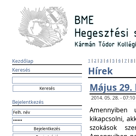
Kezdőlap
1
|
2
|
3
|
4
|
5
|
6
|
7
|
8
Hírek
Keresés
Május 29.
2014. 05. 28. - 07:
Bejelentkezés
Amennyiben u
kikapcsolni, ak
szokások sze