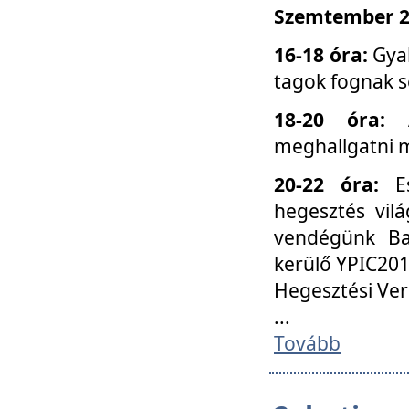
Szemtember 25
16-18 óra:
Gyak
tagok fognak s
18-20 óra:
meghallgatni m
20-22 óra:
Es
hegesztés vilá
vendégünk Ba
kerülő YPIC201
Hegesztési Ver
...
Tovább