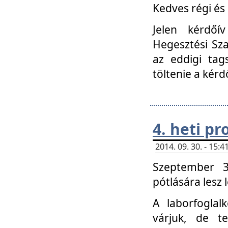
Kedves régi és 
Jelen kérdőí
Hegesztési Sza
az eddigi tag
töltenie a kérd
4. heti p
2014. 09. 30. - 15
Szeptember 3
pótlására lesz
A laborfoglal
várjuk, de t