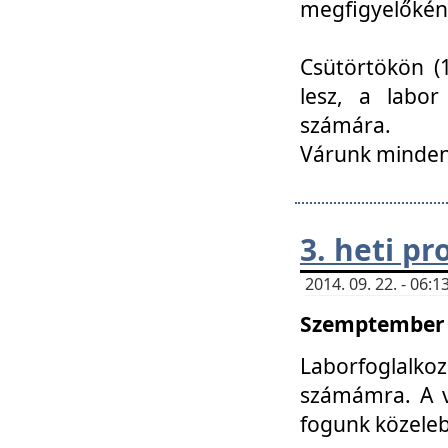
megfigyelőkén
Csütörtökön (1
lesz, a labor
számára.
Várunk mindenk
3. heti p
2014. 09. 22. - 06
Szemptember 2
Laborfoglalk
számámra. A ve
fogunk közele