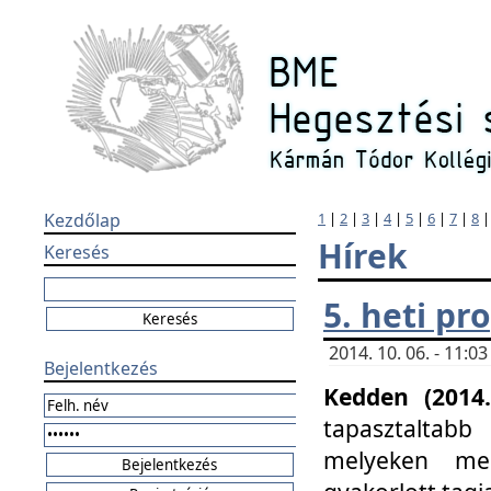
Kezdőlap
1
|
2
|
3
|
4
|
5
|
6
|
7
|
8
Hírek
Keresés
5. heti p
2014. 10. 06. - 11:
Bejelentkezés
Kedden (2014.
tapasztaltabb
melyeken meg