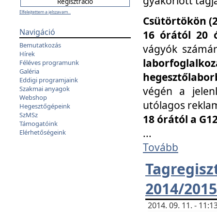
gyakorlott tagj
Elfelejtettem a jelszavam...
Csütörtökön (2
Navigáció
16 órától 20 
Bemutatkozás
vágyók számá
Hírek
laborfoglal
Féléves programunk
Galéria
hegesztőlaborb
Eddigi programjaink
végén a jelenl
Szakmai anyagok
Webshop
utólagos reklam
Hegesztőgépeink
SzMSz
18 órától a G1
Támogatóink
...
Elérhetőségeink
Tovább
Tagreg
2014/2015
2014. 09. 11. - 11