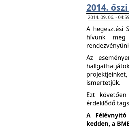
2014. őszi
2014. 09. 06. - 04
A hegesztési 
hívunk meg 
rendezvényünk
Az eseménye
hallgathatjáto
projektjeink
ismertetjük.
Ezt követően 
érdeklődő tag
A Félévnyitó
kedden, a BME