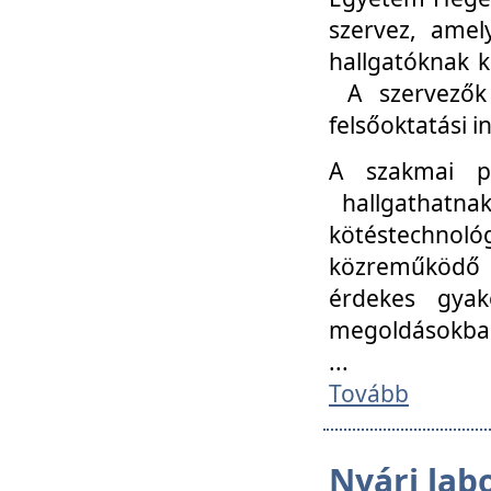
szervez, amel
hallgatóknak k
A szervezők
felsőoktatási 
A szakmai p
hallgathatna
kötéstechnológ
közreműködő i
érdekes gyak
megoldásokba
...
Tovább
Nyári lab