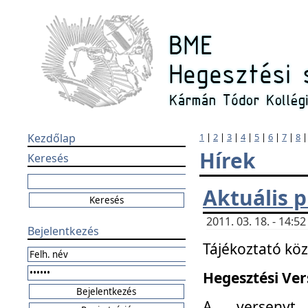
Kezdőlap
1
|
2
|
3
|
4
|
5
|
6
|
7
|
8
Hírek
Keresés
Aktuális 
2011. 03. 18. - 14:
Bejelentkezés
Tájékoztató kö
Hegesztési Vers
A versenyt 