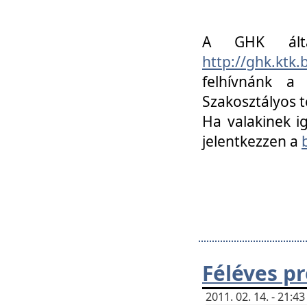
A GHK álta
http://ghk.ktk
felhívnánk a
Szakosztályos t
Ha valakinek i
jelentkezzen a
Féléves p
2011. 02. 14. - 21: