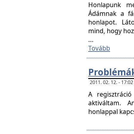
Honlapunk me
Ádámnak a fár
honlapot. Lát
mind, hogy hoz
...
Tovább
Problémák
2011. 02. 12. - 17:
A regisztráci
aktiváltam. 
honlappal kapcs