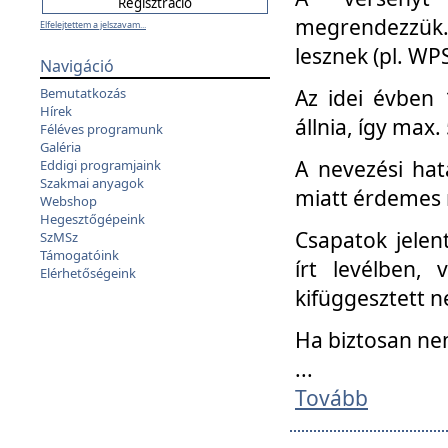
megrendezzük.
Elfelejtettem a jelszavam...
lesznek (pl. WPS
Navigáció
Az idei évben 
Bemutatkozás
Hírek
állnia, így max
Féléves programunk
Galéria
A nevezési hat
Eddigi programjaink
Szakmai anyagok
miatt érdemes 
Webshop
Hegesztőgépeink
Csapatok jele
SzMSz
Támogatóink
írt levélben,
Elérhetőségeink
kifüggesztett n
Ha biztosan ne
...
Tovább