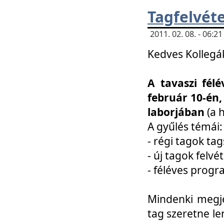
Tagfelvéte
2011. 02. 08. - 06:
Kedves Kollegá
A tavaszi fél
február 10-én,
laborjában
(a 
A gyűlés témái:
- régi tagok t
- új tagok felvé
- féléves prog
Mindenki megje
tag szeretne le