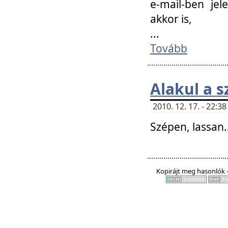
e-mail-ben jel
akkor is,
...
Tovább
Alakul a s
2010. 12. 17. - 22:
Szépen, lassan..
Kopirájt meg hasonlók -