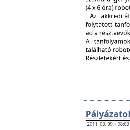
(4 x 6 óra) ro
Az akkreditál
folytatott tan
ad a résztvevő
A tanfolyamok
található robot
Részletekért és
Pályázato
2011. 03. 09. - 08: