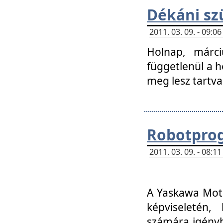
Dékáni sz
2011. 03. 09. - 09:
Holnap, márci
függetlenül a h
meg lesz tartva
Robotpro
2011. 03. 09. - 08:
A Yaskawa Moto
képviseletén, 
számára igényb