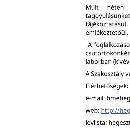
Múlt héten 
taggyűlésünke
tájékoztatásul
emlékeztetőül, a
A foglalkozáso
csütörtökönké
laborban (kivév
A Szakosztály v
Elérhetőségek:
e-mail: bmehe
web:
http://he
levlista: hege