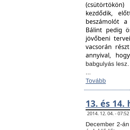
(csütörtökön
kezdődik, elő
beszámolót a 
Bálint pedig ö
jövőbeni terve
vacsorán részt
annyival, hogy
babgulyás lesz
...
Tovább
13. és 14.
2014. 12. 04. - 07:
December 2-án 