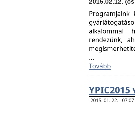
2015.02.12. (cs
Programjaink k
gyárlátogatáso
alkalommal h
rendezünk, ah
megismerhetite
...
Tovább
YPIC2015 
2015. 01. 22. - 07: