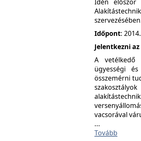
Idén először
Alakítástechni
szervezésében
Időpont
: 2014
Jelentkezni az
A vetélkedő 
ügyességi és
összemérni tud
szakosztályok 
alakítástec
versenyállom
vacsorával vár
...
Tovább