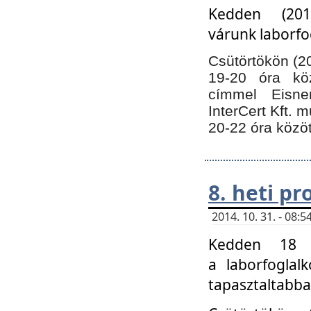
Kedden (201
várunk laborfo
Csütörtökön (20
19-20 óra kö
címmel Eisne
InterCert Kft. 
20-22 óra közöt
8. heti p
2014. 10. 31. - 08
Kedden 18 ó
a laborfoglal
tapasztaltabba