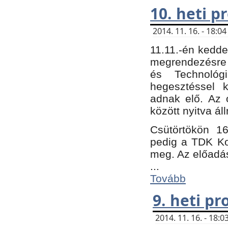
10. heti 
2014. 11. 16. - 18:
11.11.-én kedde
megrendezésre 
és Technológ
hegesztéssel k
adnak elő. Az o
között nyitva ál
Csütörtökön 16
pedig a TDK Kon
meg. Az előadá
...
Tovább
9. heti p
2014. 11. 16. - 18