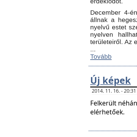
érdeklődőt.
December 4-én
állnak a hegesz
nyelvű estet sz
nyelven hallh
területeiről. A
...
Tovább
Új képek
2014. 11. 16. - 20:
Felkerült néhán
elérhetőek.