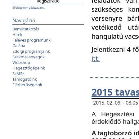
feladatok vá
szükséges kom
Elfelejtettem a jelszavam...
versenyre bár
Navigáció
vetélkedő ut
Bemutatkozás
Hírek
hangulatú vacso
Féléves programunk
Galéria
Jelentkezni 4 f
Eddigi programjaink
itt.
Szakmai anyagok
Webshop
Hegesztőgépeink
SzMSz
Támogatóink
Elérhetőségeink
2015 tavas
2015. 02. 09. - 08:
A Hegesztési 
érdeklődő hallg
A tagtoborzó i