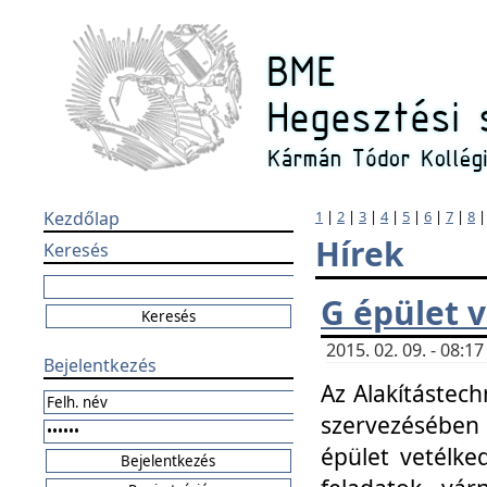
Kezdőlap
1
|
2
|
3
|
4
|
5
|
6
|
7
|
8
Hírek
Keresés
G épület 
2015. 02. 09. - 08:
Bejelentkezés
Az Alakítástech
szervezésében
épület vetélke