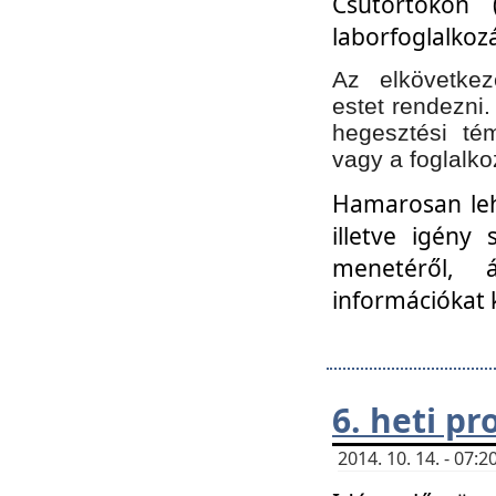
Csütörtökön 
laborfoglalkozá
Az elkövetke
estet rendezni
hegesztési té
vagy a foglalko
Hamarosan lehe
illetve igény
menetéről, á
információkat 
6. heti p
2014. 10. 14. - 07