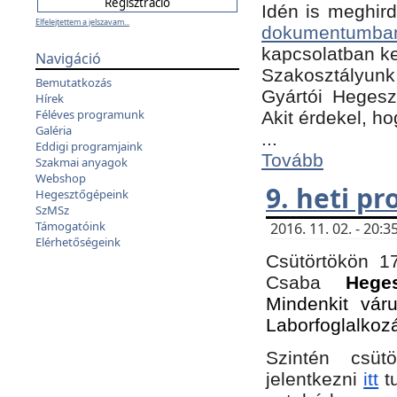
Idén is meghird
Elfelejtettem a jelszavam...
dokumentumba
kapcsolatban ke
Navigáció
Szakosztályunk 
Bemutatkozás
Gyártói Hegeszt
Hírek
Féléves programunk
Akit érdekel, h
Galéria
...
Eddigi programjaink
Tovább
Szakmai anyagok
Webshop
9. heti p
Hegesztőgépeink
SzMSz
Támogatóink
2016. 11. 02. - 20
Elérhetőségeink
Csütörtökön 17
Csaba
Hege
Mindenkit vár
Laborfoglalkoz
Szintén csüt
jelentkezni
itt
tu