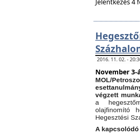
Jelentkezés 4 
Hegesz
Százhalo
2016. 11. 02. - 20
November 3-á
MOL/Petr
esettanulmá
végzett munká
a hegesztőm
olajfinomító 
Hegesztési Sz
A kapcsolódó