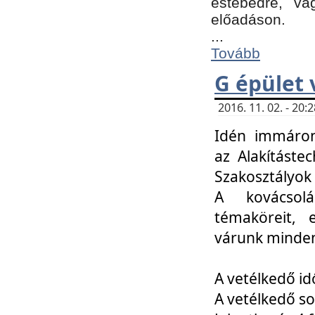
estebédre, va
előadáson.
...
Tovább
G épület 
2016. 11. 02. - 20
Idén immáro
az Alakításte
Szakosztályok
A kovácsolá
témaköreit, e
várunk minden
A vetélkedő id
A vetélkedő so