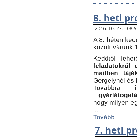
8. heti p
2016. 10. 27. - 08
A 8. héten ked
között várunk T
Keddtől leh
feladatokról
mailben tájé
Gergelynél és 
Továbbra 
i
gyárlátoga
hogy milyen e
...
Tovább
7. heti 