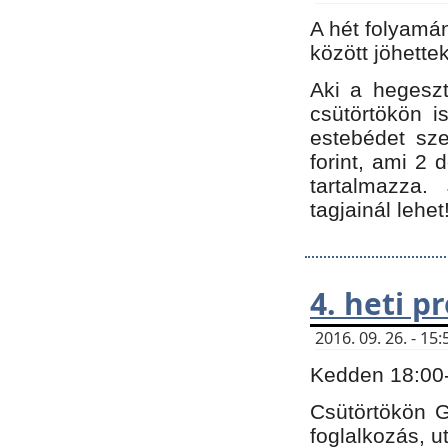
A hét folyamá
között jöhette
Aki a hegeszt
csütörtökön i
estebédet sze
forint, ami 2 
tartalmazza.
tagjainál lehet
4. heti 
2016. 09. 26. - 1
Kedden 18:00-t
Csütörtökön G
foglalkozás, ut