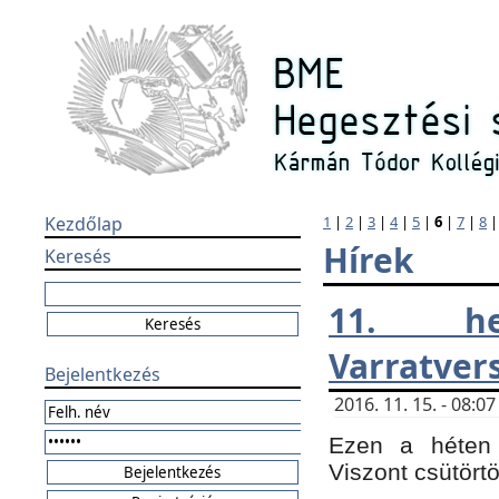
Kezdőlap
1
|
2
|
3
|
4
|
5
|
6
|
7
|
8
Hírek
Keresés
11. h
Varratver
Bejelentkezés
2016. 11. 15. - 08:
Ezen a héten 
Viszont csütört