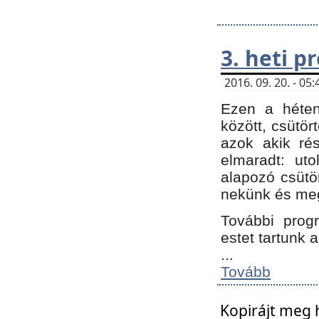
3. heti 
2016. 09. 20. - 0
Ezen a héte
között, csütör
azok akik ré
elmaradt: ut
alapozó csütör
nekünk és meg
További progr
estet tartunk 
...
Tovább
Kopirájt meg 