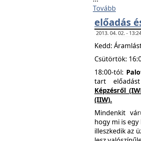
Tovább
előadás é
2013. 04. 02. - 13
Kedd: Áramlást
Csütörtök: 16:
18:00-tól:
Palo
tart előadá
Képzésről (IW
(IIW).
Mindenkit vá
hogy mi is egy
illeszkedik az
lesz valószínűl