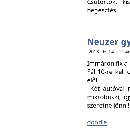
Csütörtök: ki
hegesztés
Neuzer gy
2013. 03. 04. - 21
Immáron fix a 
Fél 10-re kell
elől.
Két autóval 
mikrobusz), í
szeretne jönni!
doodle