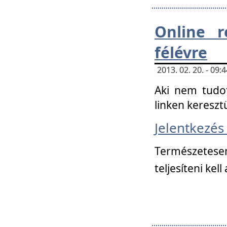
Online r
félévre
2013. 02. 20. - 09
Aki nem tudot
linken kereszt
Jelentkezé
Természetese
teljesíteni kell