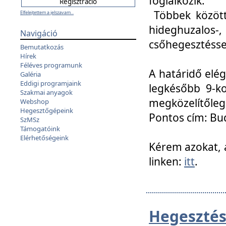
foglalkozik.
Többek között
Elfelejtettem a jelszavam...
hideghuzalo
Navigáció
csőhegesztéssel
Bemutatkozás
Hírek
Féléves programunk
A határidő elég
Galéria
Eddigi programjaink
legkésőbb 9-ko
Szakmai anyagok
megközelítőleg
Webshop
Hegesztőgépeink
Pontos cím: Bud
SzMSz
Támogatóink
Elérhetőségeink
Kérem azokat, a
linken:
itt
.
Hegesztés