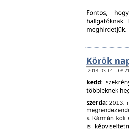
Fontos, hogy
hallgatóknak
meghirdetjük.
Körök nap
2013. 03. 01. - 08
kedd
: szekrén
többieknek he
szerda:
2013. 
megrendezendő 
a Kármán koli 
is képviselte