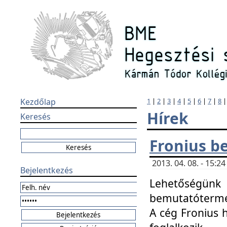
Kezdőlap
1
|
2
|
3
|
4
|
5
|
6
|
7
|
8
Hírek
Keresés
Fronius b
2013. 04. 08. - 15:
Bejelentkezés
Lehetőségünk 
bemutatótermét
A cég Fronius 