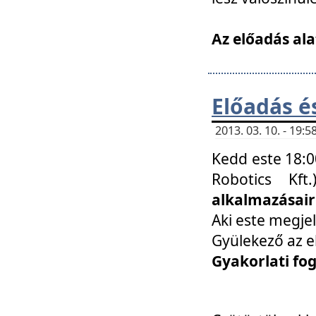
Az előadás ala
Előadás é
2013. 03. 10. - 19
Kedd este 18:0
Robotics Kf
alkalmazásairó
Aki este megjel
Gyülekező az e
Gyakorlati fo