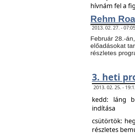
hívnám fel a f
Rehm Roa
2013. 02. 27. - 07:0
Február 28.-án
előadásokat tar
részletes prog
3. heti p
2013. 02. 25. - 19
kedd: láng b
indítása
csütörtök: he
részletes bemu