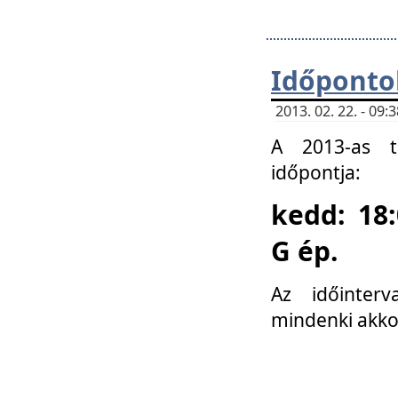
Időponto
2013. 02. 22. - 09
A 2013-as ta
időpontja:
kedd: 18:
G ép.
Az időinter
mindenki akko