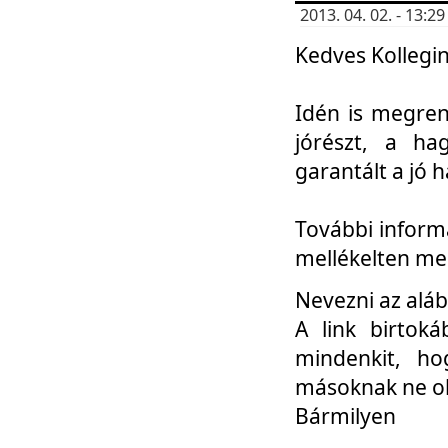
2013. 04. 02. - 13:
Kedves Kollegin
Idén is megren
jórészt, a ha
garantált a jó 
További informá
mellékelten me
Nevezni az aláb
A link birtoká
mindenkit, h
másoknak ne ok
Bármilyen
...