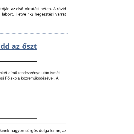
ján az első oktatási héten. A rövid
bort, illetve 1-2 hegesztési varrat
zdd az őszt
Ankét című rendezvénye után ismét
osi Főiskola közreműködésével.
A
kinek nagyon sürgős dolga lenne, az