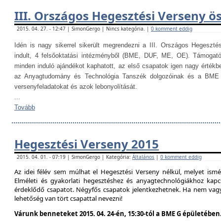
III. Országos Hegesztési Verseny ö
2015. 04. 27. - 12:47 | SimonGergo | Nincs kategória. |
0 komment eddig
Idén is nagy sikerrel sikerült megrendezni a III. Országos Hegesztés
indult, 4 felsőoktatási intézményből (BME, DUF, ME, OE). Támogat
minden induló ajándékot kaphatott, az első csapatok igen nagy értékb
az Anyagtudomány és Technológia Tanszék dolgozóinak és a BME H
versenyfeladatokat és azok lebonyolítását.
...
Tovább
Hegesztési Verseny 2015
2015. 04. 01. - 07:19 | SimonGergo | Kategória:
Általános
|
0 komment eddig
Az idei félév sem múlhat el Hegesztési Verseny nélkül, melyet is
Elméleti és gyakorlati hegesztéshez és anyagtechnológiákhoz kap
érdeklődő csapatot. Négyfős csapatok jelentkezhetnek. Ha nem vag
lehetőség van tört csapattal nevezni!
Várunk benneteket 2015. 04. 24-én, 15:30-tól a BME G épületében