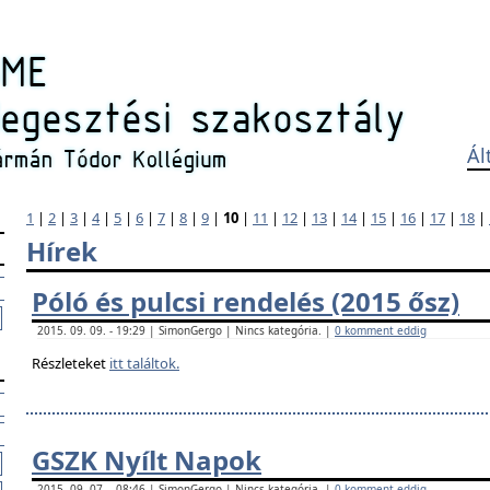
Ál
1
|
2
|
3
|
4
|
5
|
6
|
7
|
8
|
9
|
10
|
11
|
12
|
13
|
14
|
15
|
16
|
17
|
18
|
Hírek
Póló és pulcsi rendelés (2015 ősz)
2015. 09. 09. - 19:29 | SimonGergo | Nincs kategória. |
0 komment eddig
Részleteket
itt találtok.
GSZK Nyílt Napok
2015. 09. 07. - 08:46 | SimonGergo | Nincs kategória. |
0 komment eddig