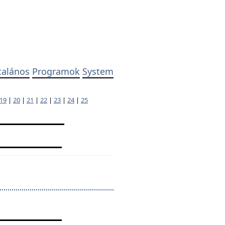
talános
Programok
System
19
|
20
|
21
|
22
|
23
|
24
|
25