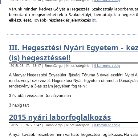
Várunk minden kedves Gólyát a Hegesztési Szakosztály laborbemutató
bemutatón megismerhetitek a Szakosztályt, bemutatjuk a hegesztő la
elkészülését. További részletek és jelentkezés
itt.
III. Hegesztési Nyári Egyetem - ke
(is) hegesztéssel!
2015. 08. 17. - 13:17 | SimonGergo | Nincs kategória. |
0 komment eddig
A Magyar Hegesztési Egyesület Ifjúsági Fóruma 3 évvel ezelőtti Nyitó 
rendezvényt szervez 3. Hegesztési Nyári Egyetem címmel a Dunaújvár
rendezvény a 3-as szám jegyében fog telni:
3 év után visszatér Dunaújvárosba
3 napig tart
2015 nyári laborfoglalkozás
2015. 05. 26. - 09:42 | SimonGergo | Nincs kategória. |
0 komment eddig
A nyár további részében nem várható hegesztési foglalkozás.
Ha vala