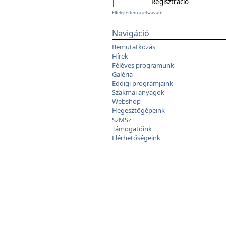
Elfelejtettem a jelszavam...
Navigáció
Bemutatkozás
Hírek
Féléves programunk
Galéria
Eddigi programjaink
Szakmai anyagok
Webshop
Hegesztőgépeink
SzMSz
Támogatóink
Elérhetőségeink