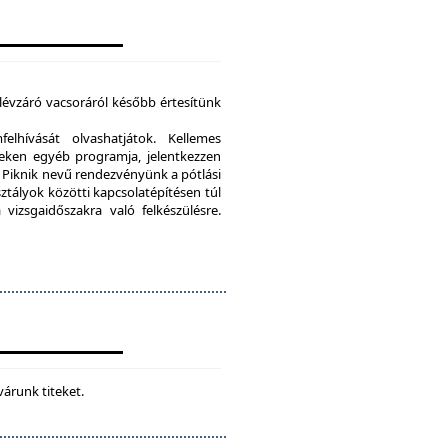
élévzáró vacsoráról később értesítünk
lhívását olvashatjátok. Kellemes
eken egyéb programja, jelentkezzen
Piknik nevű rendezvényünk a pótlási
sztályok közötti kapcsolatépítésen túl
vizsgaidőszakra való felkészülésre.
várunk titeket.