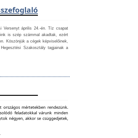
sszefoglaló
i Versenyt április 24.-én. Tíz csapat
óink is szép számmal akadtak, ezért
en. Köszönjük a cégek képviselőinek,
egesztési Szakosztály tagjainak a
mét országos mértetekben rendezünk.
csolódó feladatokkal várunk minden
ytok négyen, akkor se csüggedjetek,
.