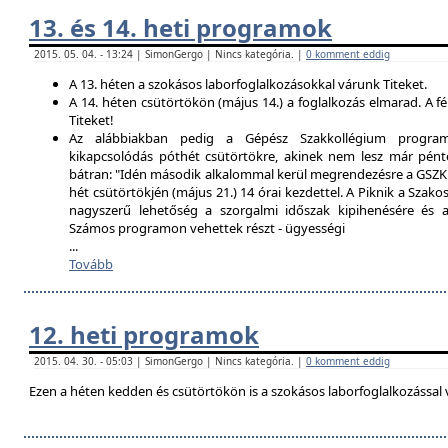
13. és 14. heti programok
2015. 05. 04. - 13:24 | SimonGergo | Nincs kategória. |
0 komment eddig
A 13. héten a szokásos laborfoglalkozásokkal várunk Titeket.
A 14. héten csütörtökön (május 14.) a foglalkozás elmarad. A f
Titeket!
Az alábbiakban pedig a Gépész Szakkollégium programfe
kikapcsolódás póthét csütörtökre, akinek nem lesz már pént
bátran: "Idén második alkalommal kerül megrendezésre a GSZK 
hét csütörtökjén (május 21.) 14 órai kezdettel. A Piknik a Szako
nagyszerű lehetőség a szorgalmi időszak kipihenésére és a 
Számos programon vehettek részt - ügyességi
...
Tovább
12. heti programok
2015. 04. 30. - 05:03 | SimonGergo | Nincs kategória. |
0 komment eddig
Ezen a héten kedden és csütörtökön is a szokásos laborfoglalkozással 