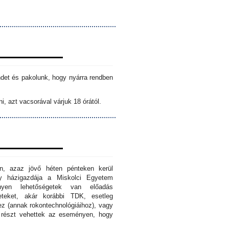
ndet és pakolunk, hogy nyárra rendben
i, azt vacsorával várjuk 18 órától.
n, azaz jövő héten pénteken kerül
ny házigazdája a Miskolci Egyetem
nyen lehetőségetek van előadás
eteket, akár korábbi TDK, esetleg
z (annak rokontechnológiáihoz), vagy
s részt vehettek az eseményen, hogy