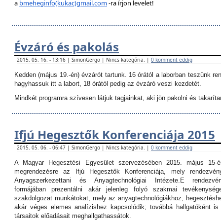
a
bmeheginfo(kukac)gmail.com
-ra írjon levelet!
Évzáró és pakolás
2015. 05. 16. - 13:16 | SimonGergo | Nincs kategória. |
0 komment eddig
Kedden (május 19.-én) évzárót tartunk. 16 órától a laborban teszünk re
hagyhassuk itt a labort, 18 órától pedig az évzáró veszi kezdetét.
Mindkét programra szívesen látjuk tagjainkat, aki jön pakolni és takarítan
Ifjú Hegesztők Konferenciája 2015
2015. 05. 06. - 06:47 | SimonGergo | Nincs kategória. |
0 komment eddig
A Magyar Hegesztési Egyesület szervezésében 2015. május 15-é
megrendezésre az Ifjú Hegesztők Konferenciája, mely rendezvé
Anyagszerkezettani és Anyagtechnológiai Intézete.
E rendezvé
formájában prezentálni akár jelenleg folyó szakmai tevékenység
szakdolgozat munkátokat, mely az anyagtechnológiákhoz, hegesztéshe
akár véges elemes analízishez kapcsolódik; továbbá hallgatóként i
társaitok előadásait meghallgathassátok.