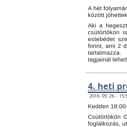
A hét folyamá
között jöhette
Aki a hegeszt
csütörtökön i
estebédet sze
forint, ami 2 
tartalmazza.
tagjainál lehet
4. heti 
2016. 09. 26. - 1
Kedden 18:00-t
Csütörtökön G
foglalkozás, ut