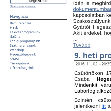
Idén is meghird
Elfelejtettem a jelszavam...
dokumentumba
kapcsolatban ke
Navigáció
Szakosztályunk 
Bemutatkozás
Gyártói Hegeszt
Hírek
Féléves programunk
Akit érdekel, h
Galéria
...
Eddigi programjaink
Tovább
Szakmai anyagok
Webshop
9. heti p
Hegesztőgépeink
SzMSz
Támogatóink
2016. 11. 02. - 20
Elérhetőségeink
Csütörtökön 17
Csaba
Hege
Mindenkit vár
Laborfoglalkoz
Szintén csüt
jelentkezni
itt
tu