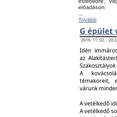
estebédre, va
előadáson.
...
Tovább
G épület 
2016. 11. 02. - 20
Idén immáro
az Alakításte
Szakosztályok
A kovácsolá
témaköreit, e
várunk minden
A vetélkedő id
A vetélkedő so