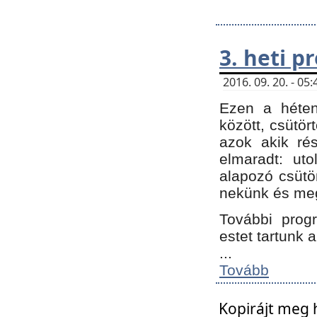
3. heti 
2016. 09. 20. - 0
Ezen a héte
között, csütör
azok akik ré
elmaradt: ut
alapozó csütör
nekünk és meg
További progr
estet tartunk 
...
Tovább
Kopirájt meg 