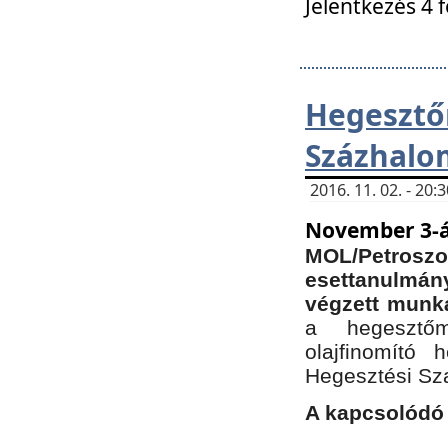
Jelentkezés 4 
Hegesz
Százhalo
2016. 11. 02. - 20
November 3-á
MOL/Petr
esettanulmá
végzett munká
a hegesztőm
olajfinomító 
Hegesztési Sz
A kapcsolódó