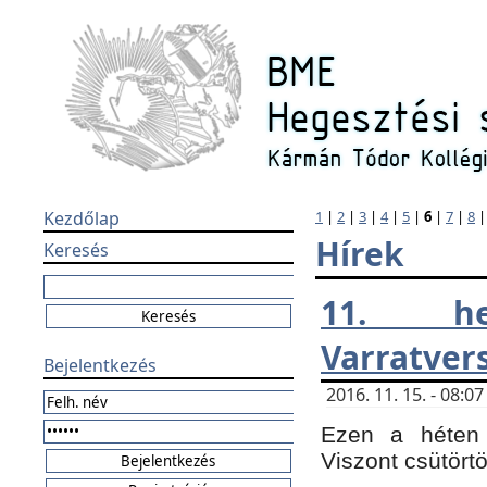
Kezdőlap
1
|
2
|
3
|
4
|
5
|
6
|
7
|
8
Hírek
Keresés
11. h
Varratver
Bejelentkezés
2016. 11. 15. - 08:
Ezen a héten 
Viszont csütört