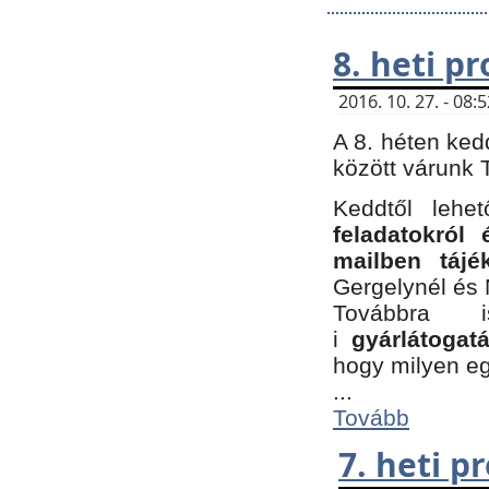
8. heti p
2016. 10. 27. - 08
A 8. héten ked
között várunk T
Keddtől leh
feladatokról
mailben tájé
Gergelynél és 
Továbbra 
i
gyárlátoga
hogy milyen e
...
Tovább
7. heti 