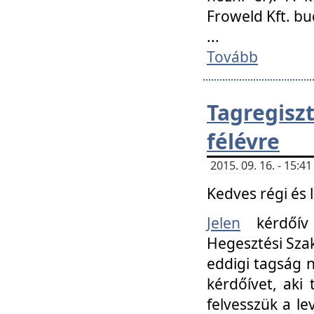
Froweld Kft. bu
...
Tovább
Tagregis
félévre
2015. 09. 16. - 15:
Kedves régi és 
Jelen
kérdőív 
Hegesztési Szak
eddigi tagság n
kérdőívet, aki
felvesszük a le