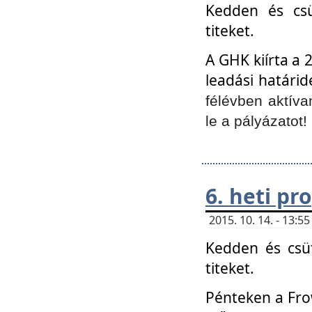
Kedden és csü
titeket.
A GHK kiírta a 
leadási határid
félévben aktíva
le a pályázatot!
6. heti p
2015. 10. 14. - 13:
Kedden és csüt
titeket.
Pénteken a Frow