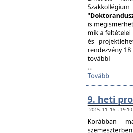
Szakkollégi
"
Doktorandusz
is megismerhet
mik a feltétele
és projektleh
rendezvény 18 
további
...
Tovább
9. heti p
2015. 11. 16. - 19:
Korábban má
szemeszterben