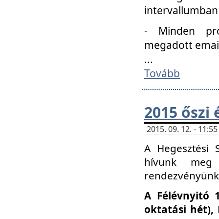
intervallumban
- Minden pro
megadott email 
...
Tovább
2015 őszi 
2015. 09. 12. - 11:
A Hegesztési S
hívunk meg 
rendezvényünk
A Félévnyitó 
oktatási hét)