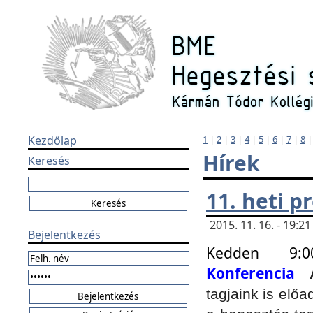
Kezdőlap
1
|
2
|
3
|
4
|
5
|
6
|
7
|
8
Hírek
Keresés
11. heti 
2015. 11. 16. - 19:
Bejelentkezés
Kedden 9:
Konferencia
tagjaink is elő