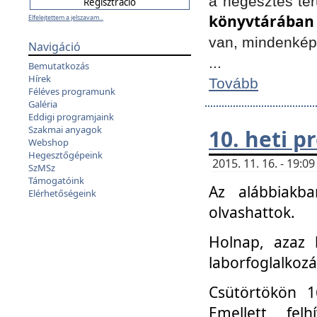
a hegesztés ter
könyvtárában
Elfelejtettem a jelszavam...
van, mindenké
Navigáció
...
Bemutatkozás
Hírek
Tovább
Féléves programunk
Galéria
Eddigi programjaink
Szakmai anyagok
10. heti 
Webshop
Hegesztőgépeink
2015. 11. 16. - 19:
SzMSz
Támogatóink
Az alábbiakb
Elérhetőségeink
olvashattok.
Holnap, azaz 
laborfoglalkozá
Csütörtökön 16
Emellett fe