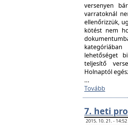
versenyen bár
varratoknál ne
ellenőrizzük, u
kötést nem hoz
dokumentumban 
kategóriába
lehetőséget bi
teljesítő ver
Holnaptól egés
...
Tovább
7. heti p
2015. 10. 21. - 14: