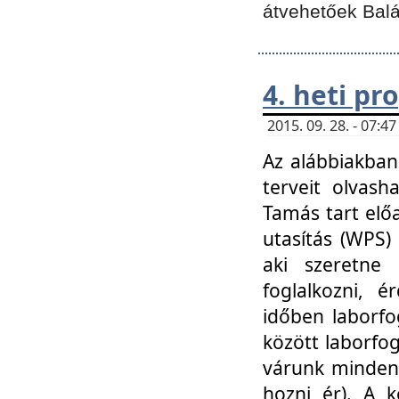
átvehetőek Balá
4. heti p
2015. 09. 28. - 07:
Az alábbiakban 
terveit olvash
Tamás tart elő
utasítás (WPS)
aki szeretne k
foglalkozni, 
időben laborfo
között laborfog
várunk mindenk
hozni ér). A 