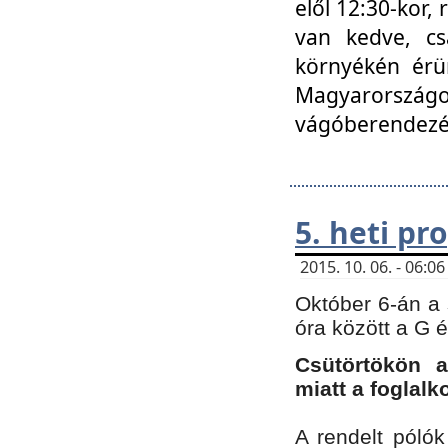
elől 12:30-kor,
van kedve, cs
környékén érün
Magyarországo
vágóberendezé
5. heti p
2015. 10. 06. - 06:
Október 6-án a 
óra között a G 
Csütörtökön a
miatt a foglal
A rendelt póló