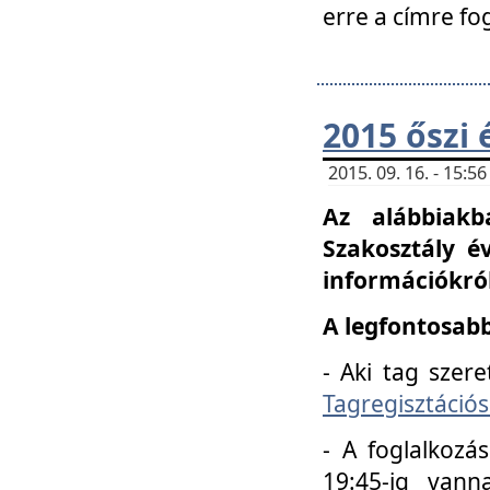
erre a címre fo
2015 őszi 
2015. 09. 16. - 15:
Az alábbiakb
Szakosztály é
információkról
A legfontosabb
- Aki tag szere
Tagregisztációs
- A foglalkozá
19:45-ig vann