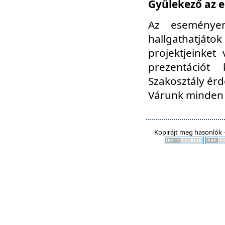
Gyülekező az e
Az eseményen
hallgathatjáto
projektjeinket
prezentációt
Szakosztály ér
Várunk minden 
Kopirájt meg hasonlók -