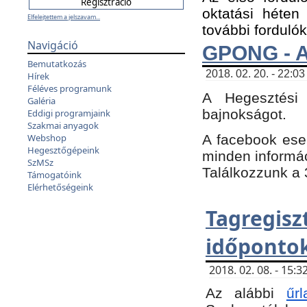
oktatási héten
Elfelejtettem a jelszavam...
további fordulók
Navigáció
GPONG - A
Bemutatkozás
2018. 02. 20. - 22:03
Hírek
Féléves programunk
A Hegesztési
Galéria
bajnokságot.
Eddigi programjaink
Szakmai anyagok
A facebook es
Webshop
Hegesztőgépeink
minden informáci
SzMSz
Találkozzunk a 3
Támogatóink
Elérhetőségeink
Tagregi
időpontok
2018. 02. 08. - 15
Az alábbi
űrl