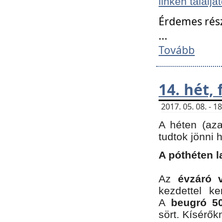
linken találjá
Érdemes rés
...
Tovább
14. hét,
2017. 05. 08. - 
A héten (az
tudtok jönni 
A póthéten l
Az
évzáró 
kezdettel k
A
beugró 50
sört. Kísérő