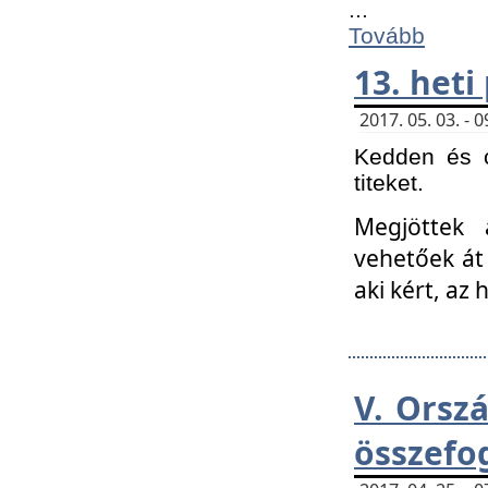
...
Tovább
13. heti
2017. 05. 03. -
Kedden és c
titeket.
Megjöttek 
vehetőek át
aki kért, az
V. Orsz
összefo