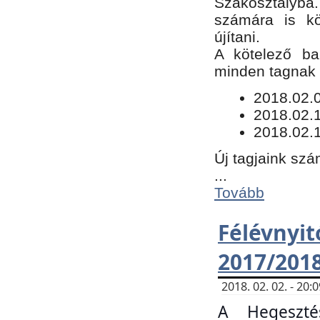
Szakosztályba.
számára is kö
újítani.
​A kötelező ba
minden tagnak m
​2018.02.
2018.02.
2018.02.1
Új tagjaink szá
...
Tovább
Félévn
2017/201
2018. 02. 02. - 20
A Hegeszté