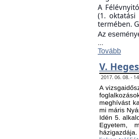
A Félévnyit
(1. oktatás
termében. G
Az eseményen
...
Tovább
V. Heges
2017. 06. 08. - 
A vizsgaidős
foglalkozás
meghívást ka
mi máris Nyár
Idén 5. alka
Egyetem, m
házigazdája.