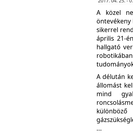
2017. 04. 25. -
A közel ne
öntevékeny k
sikerrel re
április 21-
hallgató ve
robotikáb
tudományok 
A délután k
állomást kel
mind gyak
roncsolás
különböző
gázszükségl
...