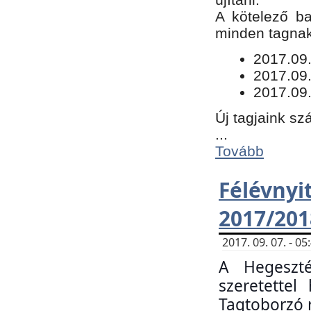
​A kötelező b
minden tagnak 
​2017.09
2017.09
2017.09.
Új tagjaink sz
...
Tovább
Félévn
2017/201
2017. 09. 07. - 
A Hegeszté
szeretette
Tagtoborzó 