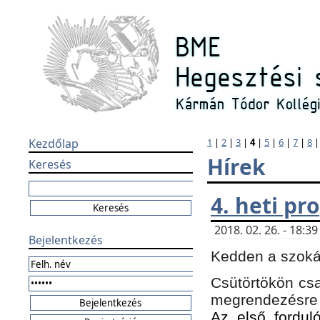
Kezdőlap
1
|
2
|
3
|
4
|
5
|
6
|
7
|
8
Hírek
Keresés
4. heti p
2018. 02. 26. - 18:
Bejelentkezés
Kedden a szokás
Csütörtökön csa
megrendezésre 
Az első forduló