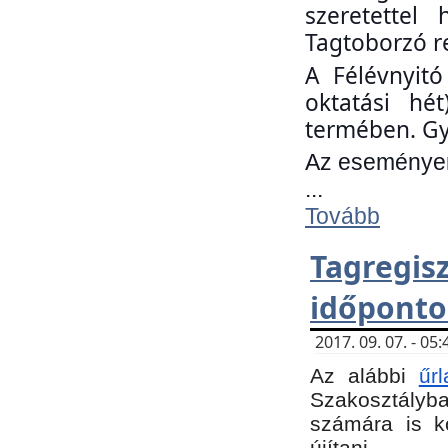
szeretettel
Tagtoborzó r
A Félévnyitó
oktatási hé
termében. Gy
Az eseményen 
...
Tovább
Tagregi
időponto
2017. 09. 07. - 0
Az alábbi
űr
Szakosztályba.
számára is k
újítani.